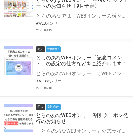
とらのあなWEBオンリー 今後のアップデ
ートのお知らせ【9月予定】
とらのあなでは、WEBオンリーの様々な支援を実施しています。 今回は2021年9月に実装を予定しているアップデート情報についてご紹介いたします。 とらのあなWEBオンリーサイトはこちら
#WEBオンリー
2021.08.13
同人
女性向け
とらのあなWEBオンリー「記念コメン
ト」の設定の仕方などをご紹介します！
とらのあなWEBオンリー上でWEBアンソロジーが作成できる「記念コメント」について、その使い方や作成手順を解説します！ 支援タイプを「サークル参加型」「サークル参加型・マルシェ(イベント会場)機能付き」でお申し込みいただいている主催者様はぜひご活用ください♪ とらのあなWEBオンリーサイトはこちら
#WEBオンリー
2021.06.18
同人
女性向け
とらのあなWEBオンリー 割引クーポン発
行のお知らせ
「とらのあなWEBオンリー」公式サイトでとらのあな通販の「割引クーポン」を配布中！ イベントごとに開催当日限定で使える割引クーポンのシリアルコードを発行します。 とらのあなWEBオンリーのページをチェックして、イベント当日にお得にお買い物を楽しみましょう♪ ※本キャンペーンは予告なく終了する場合がございます。 とらのあなWEBオンリーサイトはこちら