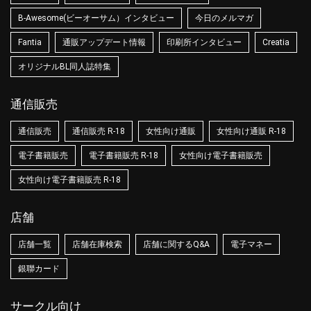
B-Awesome(ビーオーサム）インタビュー
今日のメルマガ
Fantia
通販アップデート情報
印刷所インタビュー
Creatia
オリジナルBL同人誌特集
通信販売
通信販売
通信販売 R-18
女性向け通販
女性向け通販 R-18
電子書籍販売
電子書籍販売 R-18
女性向け電子書籍販売
女性向け電子書籍販売 R-18
店舗
店舗一覧
店舗在庫検索
店舗に関するQ&A
電子マネー
銀聯カード
サークル向け