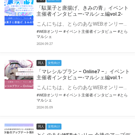
「駄菓子と唐揚げ、きみの青」イベント
主催者インタビュー-マルシェ編vol.2-
こんにちは、とらのあなWEBオンリー運営スタッフです。 新たにお届けする、イベント主催者インタビュー-マルシェ編-は、 とらのあなWEBオンリー「マルシェ」をご利用の主催様に 「マルシェ」を使ってイベントを開催した感想や心がけをお聞きする企画です。 今回は、WEBオンリー初開催「駄菓子と唐揚げ、きみの青」より、 主催のぎこ六屋様にお話を伺いました。 協力：ぎこ六屋様／イベント公式Twitter（@krkgwks） とらのあなWEBオンリー「マルシェ」とは？ WEBオンリーでリアルタイムでコミュニケーションがとれるオンライン会場です。
#WEBオンリー
#イベント主催者インタビュー
#とら
マルシェ
2024.09.27
同人
女性向け
「マレシルプラン – Online7 –」イベント
主催者インタビュー-マルシェ編vol.1-
こんにちは、とらのあなWEBオンリー運営スタッフです。 新たにお届けする、イベント主催者インタビュー-マルシェ編-は、 とらのあなWEBオンリー「マルシェ」をご利用した主催様に 「マルシェ」を使って開催した感想や心がけをお聞きする企画です。 今回は、WEBオンリー開催7回目迎えた「マレシルプラン – Online7 –」より、 主催の玉川うた様にお話を伺いました。 ▼マレシルプランのインタビュー前回記事 「イベント主催者インタビュー vol.6」はこちら 協力：玉川うた様（マレシルプラン実行委員会 代表）／イベント公式Twitter（@mallesil_plan） とらのあなWEBオンリー「マルシェ」とは？ WEBオンリーでリアルタイムでコミュニケーションがとれるオンライン会場です。
#WEBオンリー
#イベント主催者インタビュー
#とら
マルシェ
2024.05.09
同人
女性向け