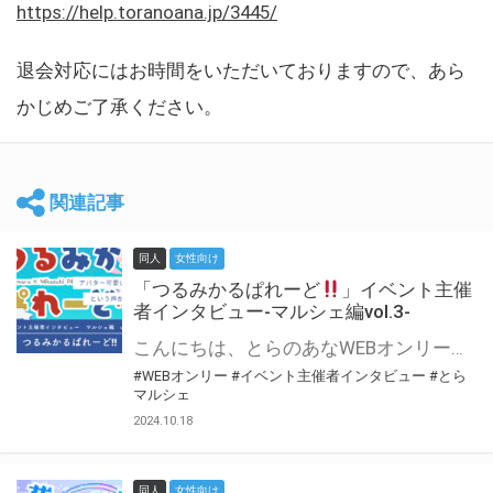
https://help.toranoana.jp/3445/
退会対応にはお時間をいただいておりますので、あら
かじめご了承ください。
関連記事
同人
女性向け
「つるみかるぱれーど
」イベント主催
者インタビュー-マルシェ編vol.3-
こんにちは、とらのあなWEBオンリー運営スタッフです。 新たにお届けする、イベント主催者インタビュー-マルシェ編-は、 とらのあなWEBオンリー「マルシェ」をご利用した主催様に 「マルシェ」を使って開催した感想や心がけをお聞きする企画です。 今回は、WEBオンリー初開催「つるみかるぱれーど
#WEBオンリー
#イベント主催者インタビュー
#とら
マルシェ
2024.10.18
同人
女性向け