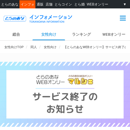
とらのあな
インフォ
通販
店舗
とらコイン
とら婚
WEBオンリー
▼
総合
女性向け
ランキング
WEBオンリー
女性向けTOP
同人
女性向け
【とらのあなWEBオンリー】サービス終了の