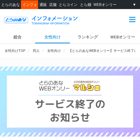
とらのあな
インフォ
通販
店舗
とらコイン
とら婚
WEBオンリー
▼
総合
女性向け
ランキング
WEBオンリー
女性向けTOP
同人
女性向け
【とらのあなWEBオンリー】サービス終了の