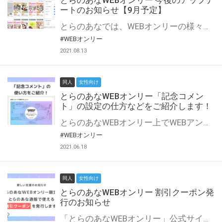
とらのあなWEBオンリー 今後のアップデ
ートのお知らせ【9月予定】
とらのあなでは、WEBオンリーの様々な支援を実施しています。 今回は2021年9月に実装を予定しているアップデート情報についてご紹介いたします。 とらのあなWEBオンリーサイトはこちら
#WEBオンリー
2021.08.13
同人
女性向け
とらのあなWEBオンリー「記念コメン
ト」の設定の仕方などをご紹介します！
とらのあなWEBオンリー上でWEBアンソロジーが作成できる「記念コメント」について、その使い方や作成手順を解説します！ 支援タイプを「サークル参加型」「サークル参加型・マルシェ(イベント会場)機能付き」でお申し込みいただいている主催者様はぜひご活用ください♪ とらのあなWEBオンリーサイトはこちら
#WEBオンリー
2021.06.18
同人
女性向け
とらのあなWEBオンリー 割引クーポン発
行のお知らせ
「とらのあなWEBオンリー」公式サイトでとらのあな通販の「割引クーポン」を配布中！ イベントごとに開催当日限定で使える割引クーポンのシリアルコードを発行します。 とらのあなWEBオンリーのページをチェックして、イベント当日にお得にお買い物を楽しみましょう♪ ※本キャンペーンは予告なく終了する場合がございます。 とらのあなWEBオンリーサイトはこちら