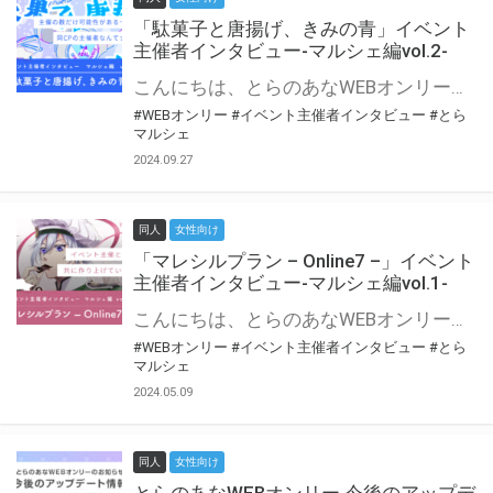
「駄菓子と唐揚げ、きみの青」イベント
主催者インタビュー-マルシェ編vol.2-
こんにちは、とらのあなWEBオンリー運営スタッフです。 新たにお届けする、イベント主催者インタビュー-マルシェ編-は、 とらのあなWEBオンリー「マルシェ」をご利用の主催様に 「マルシェ」を使ってイベントを開催した感想や心がけをお聞きする企画です。 今回は、WEBオンリー初開催「駄菓子と唐揚げ、きみの青」より、 主催のぎこ六屋様にお話を伺いました。 協力：ぎこ六屋様／イベント公式Twitter（@krkgwks） とらのあなWEBオンリー「マルシェ」とは？ WEBオンリーでリアルタイムでコミュニケーションがとれるオンライン会場です。
#WEBオンリー
#イベント主催者インタビュー
#とら
マルシェ
2024.09.27
同人
女性向け
「マレシルプラン – Online7 –」イベント
主催者インタビュー-マルシェ編vol.1-
こんにちは、とらのあなWEBオンリー運営スタッフです。 新たにお届けする、イベント主催者インタビュー-マルシェ編-は、 とらのあなWEBオンリー「マルシェ」をご利用した主催様に 「マルシェ」を使って開催した感想や心がけをお聞きする企画です。 今回は、WEBオンリー開催7回目迎えた「マレシルプラン – Online7 –」より、 主催の玉川うた様にお話を伺いました。 ▼マレシルプランのインタビュー前回記事 「イベント主催者インタビュー vol.6」はこちら 協力：玉川うた様（マレシルプラン実行委員会 代表）／イベント公式Twitter（@mallesil_plan） とらのあなWEBオンリー「マルシェ」とは？ WEBオンリーでリアルタイムでコミュニケーションがとれるオンライン会場です。
#WEBオンリー
#イベント主催者インタビュー
#とら
マルシェ
2024.05.09
同人
女性向け