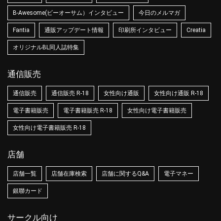
B-Awesome(ビーオーサム）インタビュー
今日のメルマガ
Fantia
通販アップデート情報
印刷所インタビュー
Creatia
オリジナルBL同人誌特集
通信販売
通信販売
通信販売 R-18
女性向け通販
女性向け通販 R-18
電子書籍販売
電子書籍販売 R-18
女性向け電子書籍販売
女性向け電子書籍販売 R-18
店舗
店舗一覧
店舗在庫検索
店舗に関するQ&A
電子マネー
銀聯カード
サークル向け