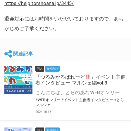
https://help.toranoana.jp/3445/
退会対応にはお時間をいただいておりますので、あら
かじめご了承ください。
関連記事
同人
女性向け
「つるみかるぱれーど
」イベント主催
者インタビュー-マルシェ編vol.3-
こんにちは、とらのあなWEBオンリー運営スタッフです。 新たにお届けする、イベント主催者インタビュー-マルシェ編-は、 とらのあなWEBオンリー「マルシェ」をご利用した主催様に 「マルシェ」を使って開催した感想や心がけをお聞きする企画です。 今回は、WEBオンリー初開催「つるみかるぱれーど
#WEBオンリー
#イベント主催者インタビュー
#とら
マルシェ
2024.10.18
同人
女性向け