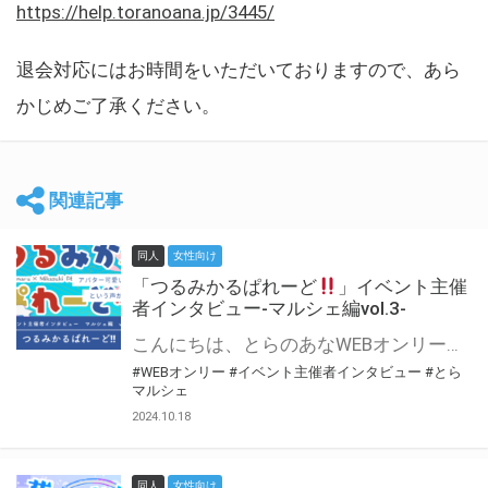
https://help.toranoana.jp/3445/
退会対応にはお時間をいただいておりますので、あら
かじめご了承ください。
関連記事
同人
女性向け
「つるみかるぱれーど
」イベント主催
者インタビュー-マルシェ編vol.3-
こんにちは、とらのあなWEBオンリー運営スタッフです。 新たにお届けする、イベント主催者インタビュー-マルシェ編-は、 とらのあなWEBオンリー「マルシェ」をご利用した主催様に 「マルシェ」を使って開催した感想や心がけをお聞きする企画です。 今回は、WEBオンリー初開催「つるみかるぱれーど
#WEBオンリー
#イベント主催者インタビュー
#とら
マルシェ
2024.10.18
同人
女性向け