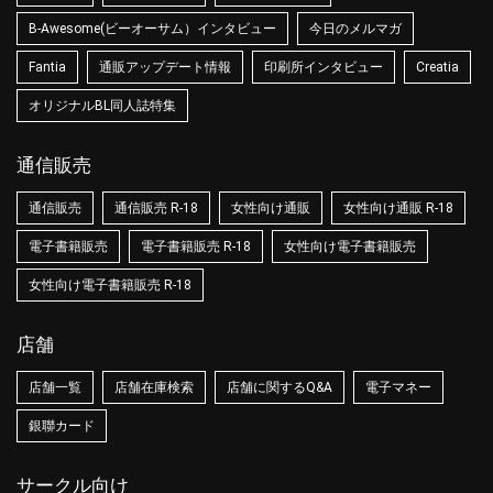
B-Awesome(ビーオーサム）インタビュー
今日のメルマガ
Fantia
通販アップデート情報
印刷所インタビュー
Creatia
オリジナルBL同人誌特集
通信販売
通信販売
通信販売 R-18
女性向け通販
女性向け通販 R-18
電子書籍販売
電子書籍販売 R-18
女性向け電子書籍販売
女性向け電子書籍販売 R-18
店舗
店舗一覧
店舗在庫検索
店舗に関するQ&A
電子マネー
銀聯カード
サークル向け