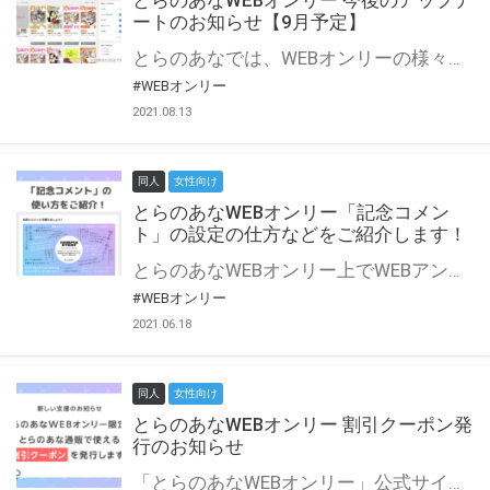
とらのあなWEBオンリー 今後のアップデ
ートのお知らせ【9月予定】
とらのあなでは、WEBオンリーの様々な支援を実施しています。 今回は2021年9月に実装を予定しているアップデート情報についてご紹介いたします。 とらのあなWEBオンリーサイトはこちら
#WEBオンリー
2021.08.13
同人
女性向け
とらのあなWEBオンリー「記念コメン
ト」の設定の仕方などをご紹介します！
とらのあなWEBオンリー上でWEBアンソロジーが作成できる「記念コメント」について、その使い方や作成手順を解説します！ 支援タイプを「サークル参加型」「サークル参加型・マルシェ(イベント会場)機能付き」でお申し込みいただいている主催者様はぜひご活用ください♪ とらのあなWEBオンリーサイトはこちら
#WEBオンリー
2021.06.18
同人
女性向け
とらのあなWEBオンリー 割引クーポン発
行のお知らせ
「とらのあなWEBオンリー」公式サイトでとらのあな通販の「割引クーポン」を配布中！ イベントごとに開催当日限定で使える割引クーポンのシリアルコードを発行します。 とらのあなWEBオンリーのページをチェックして、イベント当日にお得にお買い物を楽しみましょう♪ ※本キャンペーンは予告なく終了する場合がございます。 とらのあなWEBオンリーサイトはこちら