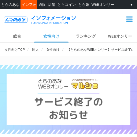
とらのあな
インフォ
通販
店舗
とらコイン
とら婚
WEBオンリー
▼
総合
女性向け
ランキング
WEBオンリー
女性向けTOP
同人
女性向け
【とらのあなWEBオンリー】サービス終了の