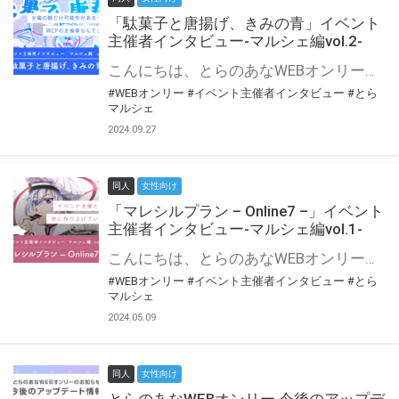
「駄菓子と唐揚げ、きみの青」イベント
主催者インタビュー-マルシェ編vol.2-
こんにちは、とらのあなWEBオンリー運営スタッフです。 新たにお届けする、イベント主催者インタビュー-マルシェ編-は、 とらのあなWEBオンリー「マルシェ」をご利用の主催様に 「マルシェ」を使ってイベントを開催した感想や心がけをお聞きする企画です。 今回は、WEBオンリー初開催「駄菓子と唐揚げ、きみの青」より、 主催のぎこ六屋様にお話を伺いました。 協力：ぎこ六屋様／イベント公式Twitter（@krkgwks） とらのあなWEBオンリー「マルシェ」とは？ WEBオンリーでリアルタイムでコミュニケーションがとれるオンライン会場です。
#WEBオンリー
#イベント主催者インタビュー
#とら
マルシェ
2024.09.27
同人
女性向け
「マレシルプラン – Online7 –」イベント
主催者インタビュー-マルシェ編vol.1-
こんにちは、とらのあなWEBオンリー運営スタッフです。 新たにお届けする、イベント主催者インタビュー-マルシェ編-は、 とらのあなWEBオンリー「マルシェ」をご利用した主催様に 「マルシェ」を使って開催した感想や心がけをお聞きする企画です。 今回は、WEBオンリー開催7回目迎えた「マレシルプラン – Online7 –」より、 主催の玉川うた様にお話を伺いました。 ▼マレシルプランのインタビュー前回記事 「イベント主催者インタビュー vol.6」はこちら 協力：玉川うた様（マレシルプラン実行委員会 代表）／イベント公式Twitter（@mallesil_plan） とらのあなWEBオンリー「マルシェ」とは？ WEBオンリーでリアルタイムでコミュニケーションがとれるオンライン会場です。
#WEBオンリー
#イベント主催者インタビュー
#とら
マルシェ
2024.05.09
同人
女性向け