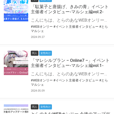
「駄菓子と唐揚げ、きみの青」イベント
主催者インタビュー-マルシェ編vol.2-
こんにちは、とらのあなWEBオンリー運営スタッフです。 新たにお届けする、イベント主催者インタビュー-マルシェ編-は、 とらのあなWEBオンリー「マルシェ」をご利用の主催様に 「マルシェ」を使ってイベントを開催した感想や心がけをお聞きする企画です。 今回は、WEBオンリー初開催「駄菓子と唐揚げ、きみの青」より、 主催のぎこ六屋様にお話を伺いました。 協力：ぎこ六屋様／イベント公式Twitter（@krkgwks） とらのあなWEBオンリー「マルシェ」とは？ WEBオンリーでリアルタイムでコミュニケーションがとれるオンライン会場です。
#WEBオンリー
#イベント主催者インタビュー
#とら
マルシェ
2024.09.27
同人
女性向け
「マレシルプラン – Online7 –」イベント
主催者インタビュー-マルシェ編vol.1-
こんにちは、とらのあなWEBオンリー運営スタッフです。 新たにお届けする、イベント主催者インタビュー-マルシェ編-は、 とらのあなWEBオンリー「マルシェ」をご利用した主催様に 「マルシェ」を使って開催した感想や心がけをお聞きする企画です。 今回は、WEBオンリー開催7回目迎えた「マレシルプラン – Online7 –」より、 主催の玉川うた様にお話を伺いました。 ▼マレシルプランのインタビュー前回記事 「イベント主催者インタビュー vol.6」はこちら 協力：玉川うた様（マレシルプラン実行委員会 代表）／イベント公式Twitter（@mallesil_plan） とらのあなWEBオンリー「マルシェ」とは？ WEBオンリーでリアルタイムでコミュニケーションがとれるオンライン会場です。
#WEBオンリー
#イベント主催者インタビュー
#とら
マルシェ
2024.05.09
同人
女性向け