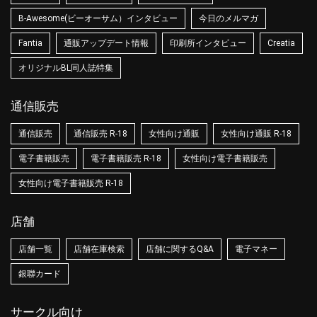
B-Awesome(ビーオーサム）インタビュー
今日のメルマガ
Fantia
通販アップデート情報
印刷所インタビュー
Creatia
オリジナルBL同人誌特集
通信販売
通信販売
通信販売 R-18
女性向け通販
女性向け通販 R-18
電子書籍販売
電子書籍販売 R-18
女性向け電子書籍販売
女性向け電子書籍販売 R-18
店舗
店舗一覧
店舗在庫検索
店舗に関するQ&A
電子マネー
銀聯カード
サークル向け