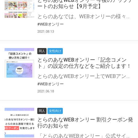
とらのあなWEBオンリー 今後のアップデ
ートのお知らせ【9月予定】
とらのあなでは、WEBオンリーの様々な支援を実施しています。 今回は2021年9月に実装を予定しているアップデート情報についてご紹介いたします。 とらのあなWEBオンリーサイトはこちら
#WEBオンリー
2021.08.13
同人
女性向け
とらのあなWEBオンリー「記念コメン
ト」の設定の仕方などをご紹介します！
とらのあなWEBオンリー上でWEBアンソロジーが作成できる「記念コメント」について、その使い方や作成手順を解説します！ 支援タイプを「サークル参加型」「サークル参加型・マルシェ(イベント会場)機能付き」でお申し込みいただいている主催者様はぜひご活用ください♪ とらのあなWEBオンリーサイトはこちら
#WEBオンリー
2021.06.18
同人
女性向け
とらのあなWEBオンリー 割引クーポン発
行のお知らせ
「とらのあなWEBオンリー」公式サイトでとらのあな通販の「割引クーポン」を配布中！ イベントごとに開催当日限定で使える割引クーポンのシリアルコードを発行します。 とらのあなWEBオンリーのページをチェックして、イベント当日にお得にお買い物を楽しみましょう♪ ※本キャンペーンは予告なく終了する場合がございます。 とらのあなWEBオンリーサイトはこちら