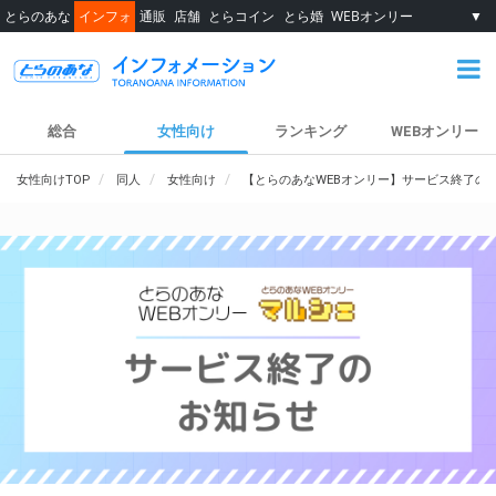
とらのあな
インフォ
通販
店舗
とらコイン
とら婚
WEBオンリー
▼
総合
女性向け
ランキング
WEBオンリー
女性向けTOP
同人
女性向け
【とらのあなWEBオンリー】サービス終了の