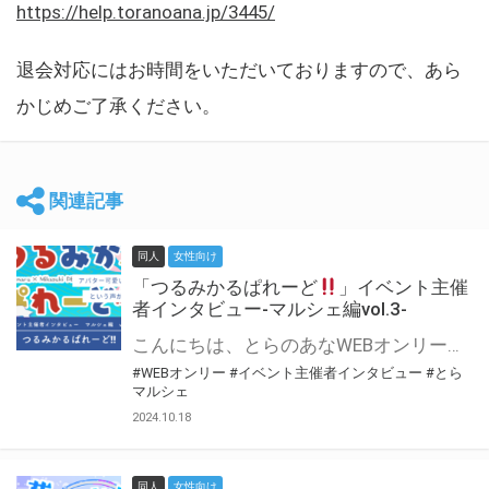
https://help.toranoana.jp/3445/
退会対応にはお時間をいただいておりますので、あら
かじめご了承ください。
関連記事
同人
女性向け
「つるみかるぱれーど
」イベント主催
者インタビュー-マルシェ編vol.3-
こんにちは、とらのあなWEBオンリー運営スタッフです。 新たにお届けする、イベント主催者インタビュー-マルシェ編-は、 とらのあなWEBオンリー「マルシェ」をご利用した主催様に 「マルシェ」を使って開催した感想や心がけをお聞きする企画です。 今回は、WEBオンリー初開催「つるみかるぱれーど
#WEBオンリー
#イベント主催者インタビュー
#とら
マルシェ
2024.10.18
同人
女性向け