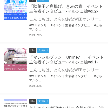
「駄菓子と唐揚げ、きみの青」イベント
主催者インタビュー-マルシェ編vol.2-
こんにちは、とらのあなWEBオンリー運営スタッフです。 新たにお届けする、イベント主催者インタビュー-マルシェ編-は、 とらのあなWEBオンリー「マルシェ」をご利用の主催様に 「マルシェ」を使ってイベントを開催した感想や心がけをお聞きする企画です。 今回は、WEBオンリー初開催「駄菓子と唐揚げ、きみの青」より、 主催のぎこ六屋様にお話を伺いました。 協力：ぎこ六屋様／イベント公式Twitter（@krkgwks） とらのあなWEBオンリー「マルシェ」とは？ WEBオンリーでリアルタイムでコミュニケーションがとれるオンライン会場です。
#WEBオンリー
#イベント主催者インタビュー
#とら
マルシェ
2024.09.27
同人
女性向け
「マレシルプラン – Online7 –」イベント
主催者インタビュー-マルシェ編vol.1-
こんにちは、とらのあなWEBオンリー運営スタッフです。 新たにお届けする、イベント主催者インタビュー-マルシェ編-は、 とらのあなWEBオンリー「マルシェ」をご利用した主催様に 「マルシェ」を使って開催した感想や心がけをお聞きする企画です。 今回は、WEBオンリー開催7回目迎えた「マレシルプラン – Online7 –」より、 主催の玉川うた様にお話を伺いました。 ▼マレシルプランのインタビュー前回記事 「イベント主催者インタビュー vol.6」はこちら 協力：玉川うた様（マレシルプラン実行委員会 代表）／イベント公式Twitter（@mallesil_plan） とらのあなWEBオンリー「マルシェ」とは？ WEBオンリーでリアルタイムでコミュニケーションがとれるオンライン会場です。
#WEBオンリー
#イベント主催者インタビュー
#とら
マルシェ
2024.05.09
同人
女性向け