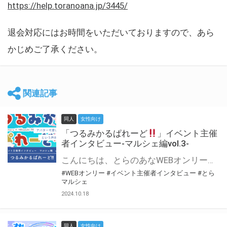
https://help.toranoana.jp/3445/
退会対応にはお時間をいただいておりますので、あら
かじめご了承ください。
関連記事
同人
女性向け
「つるみかるぱれーど
」イベント主催
者インタビュー-マルシェ編vol.3-
こんにちは、とらのあなWEBオンリー運営スタッフです。 新たにお届けする、イベント主催者インタビュー-マルシェ編-は、 とらのあなWEBオンリー「マルシェ」をご利用した主催様に 「マルシェ」を使って開催した感想や心がけをお聞きする企画です。 今回は、WEBオンリー初開催「つるみかるぱれーど
#WEBオンリー
#イベント主催者インタビュー
#とら
マルシェ
2024.10.18
同人
女性向け