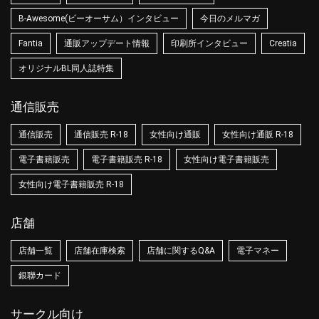
B-Awesome(ビーオーサム）インタビュー
今日のメルマガ
Fantia
通販アップデート情報
印刷所インタビュー
Creatia
オリジナルBL同人誌特集
通信販売
通信販売
通信販売 R-18
女性向け通販
女性向け通販 R-18
電子書籍販売
電子書籍販売 R-18
女性向け電子書籍販売
女性向け電子書籍販売 R-18
店舗
店舗一覧
店舗在庫検索
店舗に関するQ&A
電子マネー
銀聯カード
サークル向け