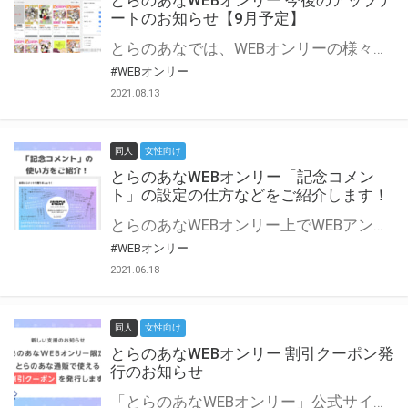
とらのあなWEBオンリー 今後のアップデ
ートのお知らせ【9月予定】
とらのあなでは、WEBオンリーの様々な支援を実施しています。 今回は2021年9月に実装を予定しているアップデート情報についてご紹介いたします。 とらのあなWEBオンリーサイトはこちら
#WEBオンリー
2021.08.13
同人
女性向け
とらのあなWEBオンリー「記念コメン
ト」の設定の仕方などをご紹介します！
とらのあなWEBオンリー上でWEBアンソロジーが作成できる「記念コメント」について、その使い方や作成手順を解説します！ 支援タイプを「サークル参加型」「サークル参加型・マルシェ(イベント会場)機能付き」でお申し込みいただいている主催者様はぜひご活用ください♪ とらのあなWEBオンリーサイトはこちら
#WEBオンリー
2021.06.18
同人
女性向け
とらのあなWEBオンリー 割引クーポン発
行のお知らせ
「とらのあなWEBオンリー」公式サイトでとらのあな通販の「割引クーポン」を配布中！ イベントごとに開催当日限定で使える割引クーポンのシリアルコードを発行します。 とらのあなWEBオンリーのページをチェックして、イベント当日にお得にお買い物を楽しみましょう♪ ※本キャンペーンは予告なく終了する場合がございます。 とらのあなWEBオンリーサイトはこちら