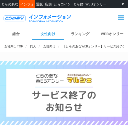
とらのあな
インフォ
通販
店舗
とらコイン
とら婚
WEBオンリー
▼
総合
女性向け
ランキング
WEBオンリー
女性向けTOP
同人
女性向け
【とらのあなWEBオンリー】サービス終了の