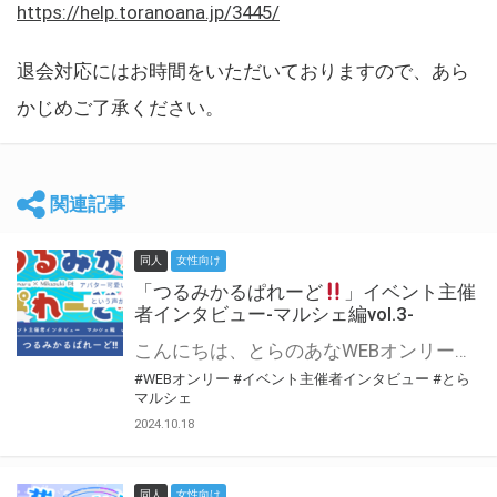
https://help.toranoana.jp/3445/
退会対応にはお時間をいただいておりますので、あら
かじめご了承ください。
関連記事
同人
女性向け
「つるみかるぱれーど
」イベント主催
者インタビュー-マルシェ編vol.3-
こんにちは、とらのあなWEBオンリー運営スタッフです。 新たにお届けする、イベント主催者インタビュー-マルシェ編-は、 とらのあなWEBオンリー「マルシェ」をご利用した主催様に 「マルシェ」を使って開催した感想や心がけをお聞きする企画です。 今回は、WEBオンリー初開催「つるみかるぱれーど
#WEBオンリー
#イベント主催者インタビュー
#とら
マルシェ
2024.10.18
同人
女性向け