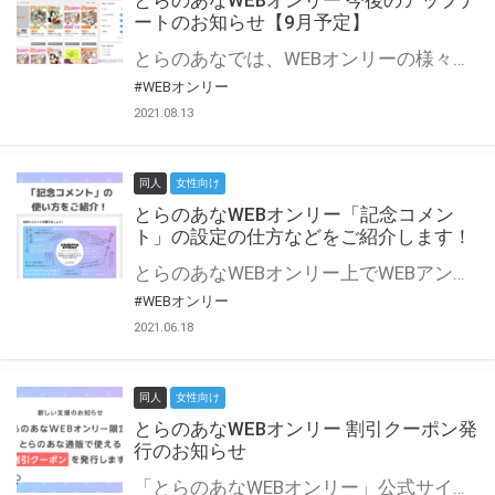
とらのあなWEBオンリー 今後のアップデ
ートのお知らせ【9月予定】
とらのあなでは、WEBオンリーの様々な支援を実施しています。 今回は2021年9月に実装を予定しているアップデート情報についてご紹介いたします。 とらのあなWEBオンリーサイトはこちら
#WEBオンリー
2021.08.13
同人
女性向け
とらのあなWEBオンリー「記念コメン
ト」の設定の仕方などをご紹介します！
とらのあなWEBオンリー上でWEBアンソロジーが作成できる「記念コメント」について、その使い方や作成手順を解説します！ 支援タイプを「サークル参加型」「サークル参加型・マルシェ(イベント会場)機能付き」でお申し込みいただいている主催者様はぜひご活用ください♪ とらのあなWEBオンリーサイトはこちら
#WEBオンリー
2021.06.18
同人
女性向け
とらのあなWEBオンリー 割引クーポン発
行のお知らせ
「とらのあなWEBオンリー」公式サイトでとらのあな通販の「割引クーポン」を配布中！ イベントごとに開催当日限定で使える割引クーポンのシリアルコードを発行します。 とらのあなWEBオンリーのページをチェックして、イベント当日にお得にお買い物を楽しみましょう♪ ※本キャンペーンは予告なく終了する場合がございます。 とらのあなWEBオンリーサイトはこちら