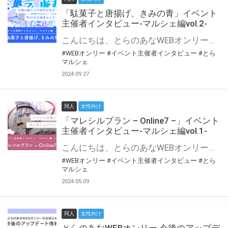
「駄菓子と唐揚げ、きみの青」イベント
主催者インタビュー-マルシェ編vol.2-
こんにちは、とらのあなWEBオンリー運営スタッフです。 新たにお届けする、イベント主催者インタビュー-マルシェ編-は、 とらのあなWEBオンリー「マルシェ」をご利用の主催様に 「マルシェ」を使ってイベントを開催した感想や心がけをお聞きする企画です。 今回は、WEBオンリー初開催「駄菓子と唐揚げ、きみの青」より、 主催のぎこ六屋様にお話を伺いました。 協力：ぎこ六屋様／イベント公式Twitter（@krkgwks） とらのあなWEBオンリー「マルシェ」とは？ WEBオンリーでリアルタイムでコミュニケーションがとれるオンライン会場です。
#WEBオンリー
#イベント主催者インタビュー
#とら
マルシェ
2024.09.27
同人
女性向け
「マレシルプラン – Online7 –」イベント
主催者インタビュー-マルシェ編vol.1-
こんにちは、とらのあなWEBオンリー運営スタッフです。 新たにお届けする、イベント主催者インタビュー-マルシェ編-は、 とらのあなWEBオンリー「マルシェ」をご利用した主催様に 「マルシェ」を使って開催した感想や心がけをお聞きする企画です。 今回は、WEBオンリー開催7回目迎えた「マレシルプラン – Online7 –」より、 主催の玉川うた様にお話を伺いました。 ▼マレシルプランのインタビュー前回記事 「イベント主催者インタビュー vol.6」はこちら 協力：玉川うた様（マレシルプラン実行委員会 代表）／イベント公式Twitter（@mallesil_plan） とらのあなWEBオンリー「マルシェ」とは？ WEBオンリーでリアルタイムでコミュニケーションがとれるオンライン会場です。
#WEBオンリー
#イベント主催者インタビュー
#とら
マルシェ
2024.05.09
同人
女性向け