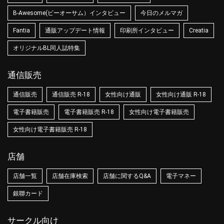
B-Awesome(ビーオーサム）インタビュー
今日のメルマガ
Fantia
通販アップデート情報
印刷所インタビュー
Creatia
オリジナルBL同人誌特集
通信販売
通信販売
通信販売 R-18
女性向け通販
女性向け通販 R-18
電子書籍販売
電子書籍販売 R-18
女性向け電子書籍販売
女性向け電子書籍販売 R-18
店舗
店舗一覧
店舗在庫検索
店舗に関するQ&A
電子マネー
銀聯カード
サークル向け