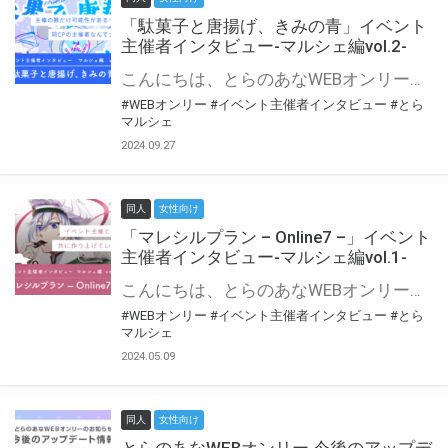
「駄菓子と唐揚げ、きみの青」イベント
主催者インタビュー-マルシェ編vol.2-
こんにちは、とらのあなWEBオンリー運営スタッフです。 新たにお届けする、イベント主催者インタビュー-マルシェ編-は、 とらのあなWEBオンリー「マルシェ」をご利用の主催様に 「マルシェ」を使ってイベントを開催した感想や心がけをお聞きする企画です。 今回は、WEBオンリー初開催「駄菓子と唐揚げ、きみの青」より、 主催のぎこ六屋様にお話を伺いました。 協力：ぎこ六屋様／イベント公式Twitter（@krkgwks） とらのあなWEBオンリー「マルシェ」とは？ WEBオンリーでリアルタイムでコミュニケーションがとれるオンライン会場です。
#WEBオンリー
#イベント主催者インタビュー
#とら
マルシェ
2024.09.27
同人
女性向け
「マレシルプラン – Online7 –」イベント
主催者インタビュー-マルシェ編vol.1-
こんにちは、とらのあなWEBオンリー運営スタッフです。 新たにお届けする、イベント主催者インタビュー-マルシェ編-は、 とらのあなWEBオンリー「マルシェ」をご利用した主催様に 「マルシェ」を使って開催した感想や心がけをお聞きする企画です。 今回は、WEBオンリー開催7回目迎えた「マレシルプラン – Online7 –」より、 主催の玉川うた様にお話を伺いました。 ▼マレシルプランのインタビュー前回記事 「イベント主催者インタビュー vol.6」はこちら 協力：玉川うた様（マレシルプラン実行委員会 代表）／イベント公式Twitter（@mallesil_plan） とらのあなWEBオンリー「マルシェ」とは？ WEBオンリーでリアルタイムでコミュニケーションがとれるオンライン会場です。
#WEBオンリー
#イベント主催者インタビュー
#とら
マルシェ
2024.05.09
同人
女性向け