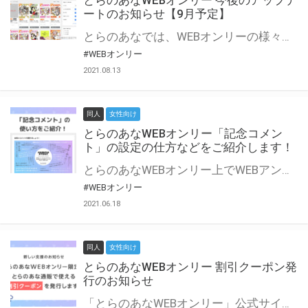
とらのあなWEBオンリー 今後のアップデ
ートのお知らせ【9月予定】
とらのあなでは、WEBオンリーの様々な支援を実施しています。 今回は2021年9月に実装を予定しているアップデート情報についてご紹介いたします。 とらのあなWEBオンリーサイトはこちら
#WEBオンリー
2021.08.13
同人
女性向け
とらのあなWEBオンリー「記念コメン
ト」の設定の仕方などをご紹介します！
とらのあなWEBオンリー上でWEBアンソロジーが作成できる「記念コメント」について、その使い方や作成手順を解説します！ 支援タイプを「サークル参加型」「サークル参加型・マルシェ(イベント会場)機能付き」でお申し込みいただいている主催者様はぜひご活用ください♪ とらのあなWEBオンリーサイトはこちら
#WEBオンリー
2021.06.18
同人
女性向け
とらのあなWEBオンリー 割引クーポン発
行のお知らせ
「とらのあなWEBオンリー」公式サイトでとらのあな通販の「割引クーポン」を配布中！ イベントごとに開催当日限定で使える割引クーポンのシリアルコードを発行します。 とらのあなWEBオンリーのページをチェックして、イベント当日にお得にお買い物を楽しみましょう♪ ※本キャンペーンは予告なく終了する場合がございます。 とらのあなWEBオンリーサイトはこちら