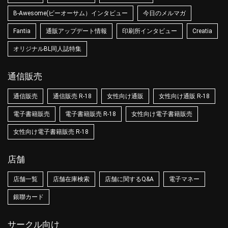
B-Awesome(ビーオーサム）インタビュー
今日のメルマガ
Fantia
通販アップデート情報
印刷所インタビュー
Creatia
オリジナルBL同人誌特集
通信販売
通信販売
通信販売 R-18
女性向け通販
女性向け通販 R-18
電子書籍販売
電子書籍販売 R-18
女性向け電子書籍販売
女性向け電子書籍販売 R-18
店舗
店舗一覧
店舗在庫検索
店舗に関するQ&A
電子マネー
銀聯カード
サークル向け