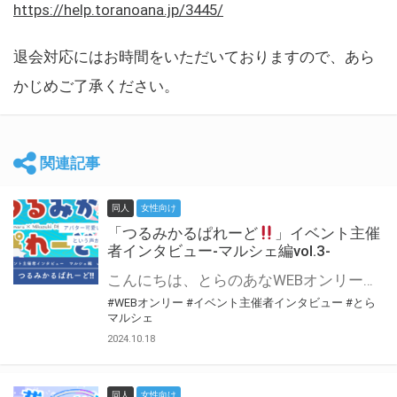
https://help.toranoana.jp/3445/
退会対応にはお時間をいただいておりますので、あら
かじめご了承ください。
関連記事
同人
女性向け
「つるみかるぱれーど
」イベント主催
者インタビュー-マルシェ編vol.3-
こんにちは、とらのあなWEBオンリー運営スタッフです。 新たにお届けする、イベント主催者インタビュー-マルシェ編-は、 とらのあなWEBオンリー「マルシェ」をご利用した主催様に 「マルシェ」を使って開催した感想や心がけをお聞きする企画です。 今回は、WEBオンリー初開催「つるみかるぱれーど
#WEBオンリー
#イベント主催者インタビュー
#とら
マルシェ
2024.10.18
同人
女性向け