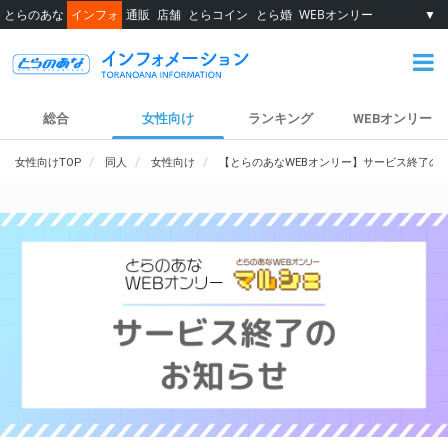
とらのあな
インフォ
通販
店舗
とらコイン
とら婚
WEBオンリー
▼
総合
女性向け
ランキング
WEBオンリー
女性向けTOP
同人
女性向け
【とらのあなWEBオンリー】サービス終了の