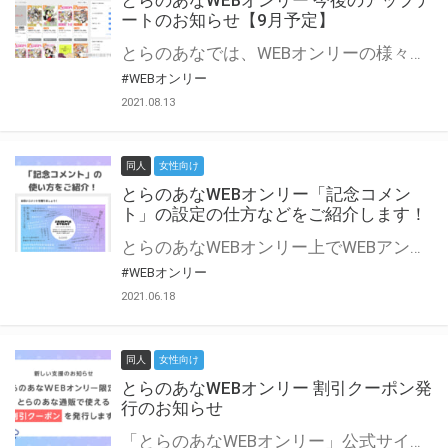
とらのあなWEBオンリー 今後のアップデ
ートのお知らせ【9月予定】
とらのあなでは、WEBオンリーの様々な支援を実施しています。 今回は2021年9月に実装を予定しているアップデート情報についてご紹介いたします。 とらのあなWEBオンリーサイトはこちら
#WEBオンリー
2021.08.13
同人
女性向け
とらのあなWEBオンリー「記念コメン
ト」の設定の仕方などをご紹介します！
とらのあなWEBオンリー上でWEBアンソロジーが作成できる「記念コメント」について、その使い方や作成手順を解説します！ 支援タイプを「サークル参加型」「サークル参加型・マルシェ(イベント会場)機能付き」でお申し込みいただいている主催者様はぜひご活用ください♪ とらのあなWEBオンリーサイトはこちら
#WEBオンリー
2021.06.18
同人
女性向け
とらのあなWEBオンリー 割引クーポン発
行のお知らせ
「とらのあなWEBオンリー」公式サイトでとらのあな通販の「割引クーポン」を配布中！ イベントごとに開催当日限定で使える割引クーポンのシリアルコードを発行します。 とらのあなWEBオンリーのページをチェックして、イベント当日にお得にお買い物を楽しみましょう♪ ※本キャンペーンは予告なく終了する場合がございます。 とらのあなWEBオンリーサイトはこちら