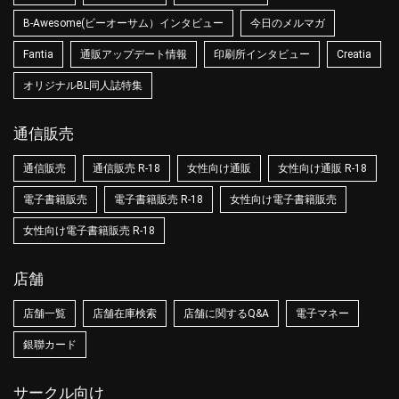
B-Awesome(ビーオーサム）インタビュー
今日のメルマガ
Fantia
通販アップデート情報
印刷所インタビュー
Creatia
オリジナルBL同人誌特集
通信販売
通信販売
通信販売 R-18
女性向け通販
女性向け通販 R-18
電子書籍販売
電子書籍販売 R-18
女性向け電子書籍販売
女性向け電子書籍販売 R-18
店舗
店舗一覧
店舗在庫検索
店舗に関するQ&A
電子マネー
銀聯カード
サークル向け