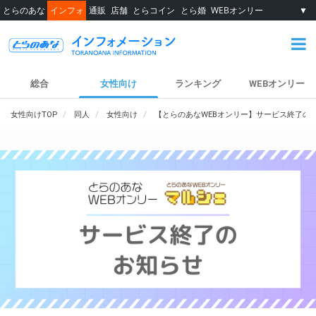
とらのあな
インフォ
通販
店舗
とらコイン
とら婚
WEBオンリー
▼
総合
女性向け
ランキング
WEBオンリー
女性向けTOP
同人
女性向け
【とらのあなWEBオンリー】サービス終了の