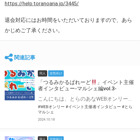
https://help.toranoana.jp/3445/
退会対応にはお時間をいただいておりますので、あら
かじめご了承ください。
関連記事
同人
女性向け
「つるみかるぱれーど
」イベント主催
者インタビュー-マルシェ編vol.3-
こんにちは、とらのあなWEBオンリー運営スタッフです。 新たにお届けする、イベント主催者インタビュー-マルシェ編-は、 とらのあなWEBオンリー「マルシェ」をご利用した主催様に 「マルシェ」を使って開催した感想や心がけをお聞きする企画です。 今回は、WEBオンリー初開催「つるみかるぱれーど
#WEBオンリー
#イベント主催者インタビュー
#とら
マルシェ
2024.10.18
同人
女性向け