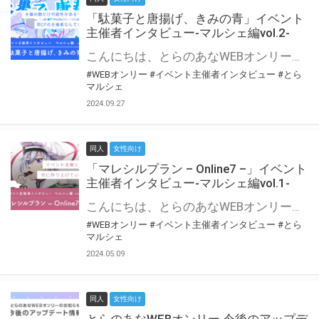
「駄菓子と唐揚げ、きみの青」イベント
主催者インタビュー-マルシェ編vol.2-
こんにちは、とらのあなWEBオンリー運営スタッフです。 新たにお届けする、イベント主催者インタビュー-マルシェ編-は、 とらのあなWEBオンリー「マルシェ」をご利用の主催様に 「マルシェ」を使ってイベントを開催した感想や心がけをお聞きする企画です。 今回は、WEBオンリー初開催「駄菓子と唐揚げ、きみの青」より、 主催のぎこ六屋様にお話を伺いました。 協力：ぎこ六屋様／イベント公式Twitter（@krkgwks） とらのあなWEBオンリー「マルシェ」とは？ WEBオンリーでリアルタイムでコミュニケーションがとれるオンライン会場です。
#WEBオンリー
#イベント主催者インタビュー
#とら
マルシェ
2024.09.27
同人
女性向け
「マレシルプラン – Online7 –」イベント
主催者インタビュー-マルシェ編vol.1-
こんにちは、とらのあなWEBオンリー運営スタッフです。 新たにお届けする、イベント主催者インタビュー-マルシェ編-は、 とらのあなWEBオンリー「マルシェ」をご利用した主催様に 「マルシェ」を使って開催した感想や心がけをお聞きする企画です。 今回は、WEBオンリー開催7回目迎えた「マレシルプラン – Online7 –」より、 主催の玉川うた様にお話を伺いました。 ▼マレシルプランのインタビュー前回記事 「イベント主催者インタビュー vol.6」はこちら 協力：玉川うた様（マレシルプラン実行委員会 代表）／イベント公式Twitter（@mallesil_plan） とらのあなWEBオンリー「マルシェ」とは？ WEBオンリーでリアルタイムでコミュニケーションがとれるオンライン会場です。
#WEBオンリー
#イベント主催者インタビュー
#とら
マルシェ
2024.05.09
同人
女性向け