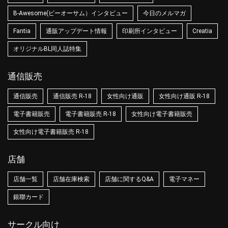
B-Awesome(ビーオーサム）インタビュー
今日のメルマガ
Fantia
通販アップデート情報
印刷所インタビュー
Creatia
オリジナルBL同人誌特集
通信販売
通信販売
通信販売 R-18
女性向け通販
女性向け通販 R-18
電子書籍販売
電子書籍販売 R-18
女性向け電子書籍販売
女性向け電子書籍販売 R-18
店舗
店舗一覧
店舗在庫検索
店舗に関するQ&A
電子マネー
銀聯カード
サークル向け