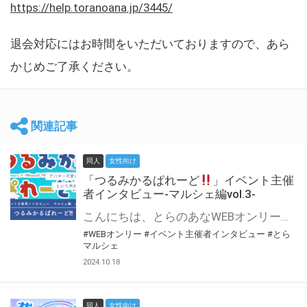
https://help.toranoana.jp/3445/
退会対応にはお時間をいただいておりますので、あら
かじめご了承ください。
関連記事
同人
女性向け
「つるみかるぱれーど
」イベント主催
者インタビュー-マルシェ編vol.3-
こんにちは、とらのあなWEBオンリー運営スタッフです。 新たにお届けする、イベント主催者インタビュー-マルシェ編-は、 とらのあなWEBオンリー「マルシェ」をご利用した主催様に 「マルシェ」を使って開催した感想や心がけをお聞きする企画です。 今回は、WEBオンリー初開催「つるみかるぱれーど
#WEBオンリー
#イベント主催者インタビュー
#とら
マルシェ
2024.10.18
同人
女性向け