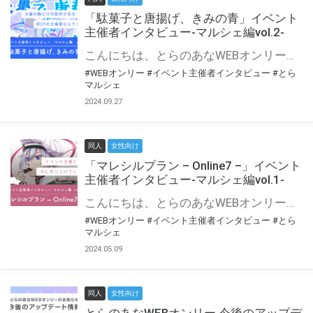
「駄菓子と唐揚げ、きみの青」イベント
主催者インタビュー-マルシェ編vol.2-
こんにちは、とらのあなWEBオンリー運営スタッフです。 新たにお届けする、イベント主催者インタビュー-マルシェ編-は、 とらのあなWEBオンリー「マルシェ」をご利用の主催様に 「マルシェ」を使ってイベントを開催した感想や心がけをお聞きする企画です。 今回は、WEBオンリー初開催「駄菓子と唐揚げ、きみの青」より、 主催のぎこ六屋様にお話を伺いました。 協力：ぎこ六屋様／イベント公式Twitter（@krkgwks） とらのあなWEBオンリー「マルシェ」とは？ WEBオンリーでリアルタイムでコミュニケーションがとれるオンライン会場です。
#WEBオンリー
#イベント主催者インタビュー
#とら
マルシェ
2024.09.27
同人
女性向け
「マレシルプラン – Online7 –」イベント
主催者インタビュー-マルシェ編vol.1-
こんにちは、とらのあなWEBオンリー運営スタッフです。 新たにお届けする、イベント主催者インタビュー-マルシェ編-は、 とらのあなWEBオンリー「マルシェ」をご利用した主催様に 「マルシェ」を使って開催した感想や心がけをお聞きする企画です。 今回は、WEBオンリー開催7回目迎えた「マレシルプラン – Online7 –」より、 主催の玉川うた様にお話を伺いました。 ▼マレシルプランのインタビュー前回記事 「イベント主催者インタビュー vol.6」はこちら 協力：玉川うた様（マレシルプラン実行委員会 代表）／イベント公式Twitter（@mallesil_plan） とらのあなWEBオンリー「マルシェ」とは？ WEBオンリーでリアルタイムでコミュニケーションがとれるオンライン会場です。
#WEBオンリー
#イベント主催者インタビュー
#とら
マルシェ
2024.05.09
同人
女性向け