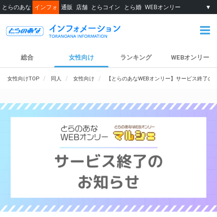
とらのあな
インフォ
通販
店舗
とらコイン
とら婚
WEBオンリー
▼
総合
女性向け
ランキング
WEBオンリー
女性向けTOP
同人
女性向け
【とらのあなWEBオンリー】サービス終了の