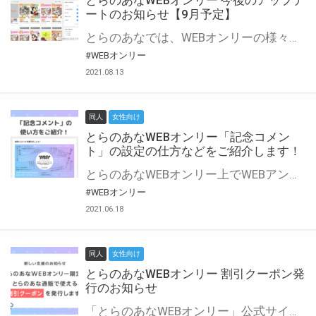
とらのあなWEBオンリー 今後のアップデ
ートのお知らせ【9月予定】
とらのあなでは、WEBオンリーの様々な支援を実施しています。 今回は2021年9月に実装を予定しているアップデート情報についてご紹介いたします。 とらのあなWEBオンリーサイトはこちら
#WEBオンリー
2021.08.13
同人
女性向け
とらのあなWEBオンリー「記念コメン
ト」の設定の仕方などをご紹介します！
とらのあなWEBオンリー上でWEBアンソロジーが作成できる「記念コメント」について、その使い方や作成手順を解説します！ 支援タイプを「サークル参加型」「サークル参加型・マルシェ(イベント会場)機能付き」でお申し込みいただいている主催者様はぜひご活用ください♪ とらのあなWEBオンリーサイトはこちら
#WEBオンリー
2021.06.18
同人
女性向け
とらのあなWEBオンリー 割引クーポン発
行のお知らせ
「とらのあなWEBオンリー」公式サイトでとらのあな通販の「割引クーポン」を配布中！ イベントごとに開催当日限定で使える割引クーポンのシリアルコードを発行します。 とらのあなWEBオンリーのページをチェックして、イベント当日にお得にお買い物を楽しみましょう♪ ※本キャンペーンは予告なく終了する場合がございます。 とらのあなWEBオンリーサイトはこちら