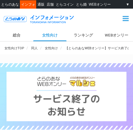
とらのあな
インフォ
通販
店舗
とらコイン
とら婚
WEBオンリー
▼
総合
女性向け
ランキング
WEBオンリー
女性向けTOP
同人
女性向け
【とらのあなWEBオンリー】サービス終了の