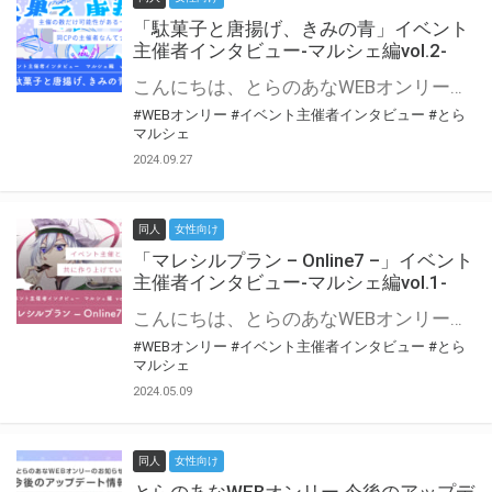
「駄菓子と唐揚げ、きみの青」イベント
主催者インタビュー-マルシェ編vol.2-
こんにちは、とらのあなWEBオンリー運営スタッフです。 新たにお届けする、イベント主催者インタビュー-マルシェ編-は、 とらのあなWEBオンリー「マルシェ」をご利用の主催様に 「マルシェ」を使ってイベントを開催した感想や心がけをお聞きする企画です。 今回は、WEBオンリー初開催「駄菓子と唐揚げ、きみの青」より、 主催のぎこ六屋様にお話を伺いました。 協力：ぎこ六屋様／イベント公式Twitter（@krkgwks） とらのあなWEBオンリー「マルシェ」とは？ WEBオンリーでリアルタイムでコミュニケーションがとれるオンライン会場です。
#WEBオンリー
#イベント主催者インタビュー
#とら
マルシェ
2024.09.27
同人
女性向け
「マレシルプラン – Online7 –」イベント
主催者インタビュー-マルシェ編vol.1-
こんにちは、とらのあなWEBオンリー運営スタッフです。 新たにお届けする、イベント主催者インタビュー-マルシェ編-は、 とらのあなWEBオンリー「マルシェ」をご利用した主催様に 「マルシェ」を使って開催した感想や心がけをお聞きする企画です。 今回は、WEBオンリー開催7回目迎えた「マレシルプラン – Online7 –」より、 主催の玉川うた様にお話を伺いました。 ▼マレシルプランのインタビュー前回記事 「イベント主催者インタビュー vol.6」はこちら 協力：玉川うた様（マレシルプラン実行委員会 代表）／イベント公式Twitter（@mallesil_plan） とらのあなWEBオンリー「マルシェ」とは？ WEBオンリーでリアルタイムでコミュニケーションがとれるオンライン会場です。
#WEBオンリー
#イベント主催者インタビュー
#とら
マルシェ
2024.05.09
同人
女性向け