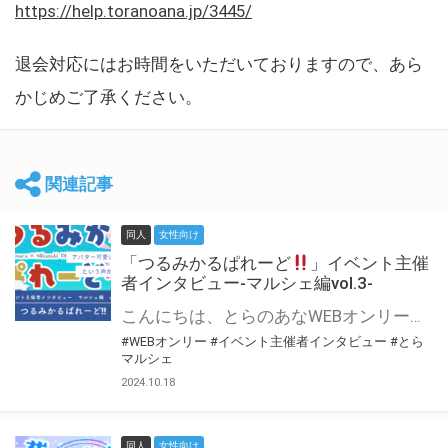
https://help.toranoana.jp/3445/
退会対応にはお時間をいただいておりますので、あら
かじめご了承ください。
関連記事
同人
女性向け
「つるみかるぱれーど
」イベント主催
者インタビュー-マルシェ編vol.3-
こんにちは、とらのあなWEBオンリー運営スタッフです。 新たにお届けする、イベント主催者インタビュー-マルシェ編-は、 とらのあなWEBオンリー「マルシェ」をご利用した主催様に 「マルシェ」を使って開催した感想や心がけをお聞きする企画です。 今回は、WEBオンリー初開催「つるみかるぱれーど
#WEBオンリー
#イベント主催者インタビュー
#とら
マルシェ
2024.10.18
同人
女性向け