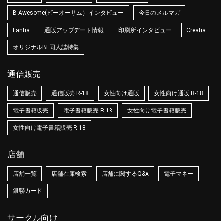
B-Awesome(ビーオーサム）インタビュー
今日のメルマガ
Fantia
通販アップデート情報
印刷所インタビュー
Creatia
オリジナルBL同人誌特集
通信販売
通信販売
通信販売 R-18
女性向け通販
女性向け通販 R-18
電子書籍販売
電子書籍販売 R-18
女性向け電子書籍販売
女性向け電子書籍販売 R-18
店舗
店舗一覧
店舗在庫検索
店舗に関するQ&A
電子マネー
銀聯カード
サークル向け