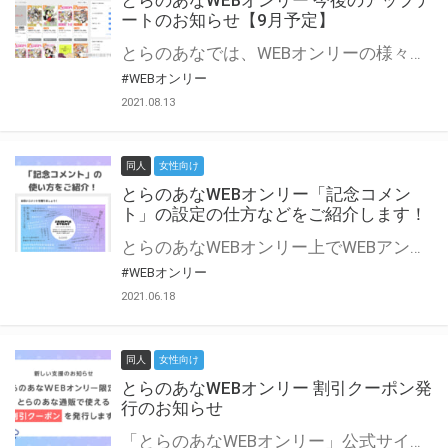
とらのあなWEBオンリー 今後のアップデ
ートのお知らせ【9月予定】
とらのあなでは、WEBオンリーの様々な支援を実施しています。 今回は2021年9月に実装を予定しているアップデート情報についてご紹介いたします。 とらのあなWEBオンリーサイトはこちら
#WEBオンリー
2021.08.13
同人
女性向け
とらのあなWEBオンリー「記念コメン
ト」の設定の仕方などをご紹介します！
とらのあなWEBオンリー上でWEBアンソロジーが作成できる「記念コメント」について、その使い方や作成手順を解説します！ 支援タイプを「サークル参加型」「サークル参加型・マルシェ(イベント会場)機能付き」でお申し込みいただいている主催者様はぜひご活用ください♪ とらのあなWEBオンリーサイトはこちら
#WEBオンリー
2021.06.18
同人
女性向け
とらのあなWEBオンリー 割引クーポン発
行のお知らせ
「とらのあなWEBオンリー」公式サイトでとらのあな通販の「割引クーポン」を配布中！ イベントごとに開催当日限定で使える割引クーポンのシリアルコードを発行します。 とらのあなWEBオンリーのページをチェックして、イベント当日にお得にお買い物を楽しみましょう♪ ※本キャンペーンは予告なく終了する場合がございます。 とらのあなWEBオンリーサイトはこちら