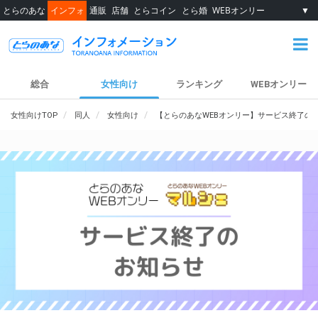
とらのあな
インフォ
通販
店舗
とらコイン
とら婚
WEBオンリー
▼
総合
女性向け
ランキング
WEBオンリー
女性向けTOP
同人
女性向け
【とらのあなWEBオンリー】サービス終了の