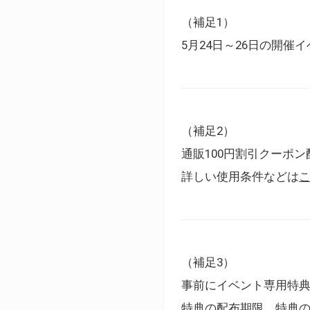
（補足1）
5月24日～26日の開
（補足2）
通販100円割引クーポン
詳しい使用条件などは
（補足3）
事前にイベント専用特
特典の配布期限、特典