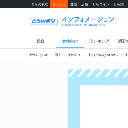
とらのあな
インフォ
通販
店舗
とらコイン
とら婚
総合
女性向け
ランキング
WEB
女性向けTOP
同人
女性向け
【とらのあなWEBオンリー