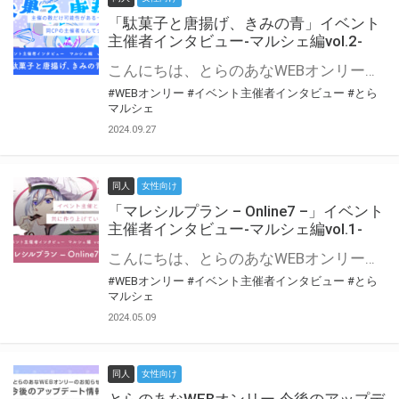
「駄菓子と唐揚げ、きみの青」イベント
主催者インタビュー-マルシェ編vol.2-
こんにちは、とらのあなWEBオンリー運営スタッフです。 新たにお届けする、イベント主催者インタビュー-マルシェ編-は、 とらのあなWEBオンリー「マルシェ」をご利用の主催様に 「マルシェ」を使ってイベントを開催した感想や心がけをお聞きする企画です。 今回は、WEBオンリー初開催「駄菓子と唐揚げ、きみの青」より、 主催のぎこ六屋様にお話を伺いました。 協力：ぎこ六屋様／イベント公式Twitter（@krkgwks） とらのあなWEBオンリー「マルシェ」とは？ WEBオンリーでリアルタイムでコミュニケーションがとれるオンライン会場です。
#WEBオンリー
#イベント主催者インタビュー
#とら
マルシェ
2024.09.27
同人
女性向け
「マレシルプラン – Online7 –」イベント
主催者インタビュー-マルシェ編vol.1-
こんにちは、とらのあなWEBオンリー運営スタッフです。 新たにお届けする、イベント主催者インタビュー-マルシェ編-は、 とらのあなWEBオンリー「マルシェ」をご利用した主催様に 「マルシェ」を使って開催した感想や心がけをお聞きする企画です。 今回は、WEBオンリー開催7回目迎えた「マレシルプラン – Online7 –」より、 主催の玉川うた様にお話を伺いました。 ▼マレシルプランのインタビュー前回記事 「イベント主催者インタビュー vol.6」はこちら 協力：玉川うた様（マレシルプラン実行委員会 代表）／イベント公式Twitter（@mallesil_plan） とらのあなWEBオンリー「マルシェ」とは？ WEBオンリーでリアルタイムでコミュニケーションがとれるオンライン会場です。
#WEBオンリー
#イベント主催者インタビュー
#とら
マルシェ
2024.05.09
同人
女性向け