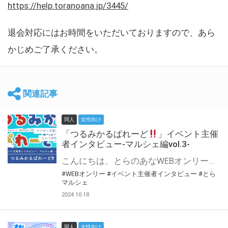
https://help.toranoana.jp/3445/
退会対応にはお時間をいただいておりますので、あら
かじめご了承ください。
関連記事
同人
女性向け
「つるみかるぱれーど
」イベント主催
者インタビュー-マルシェ編vol.3-
こんにちは、とらのあなWEBオンリー運営スタッフです。 新たにお届けする、イベント主催者インタビュー-マルシェ編-は、 とらのあなWEBオンリー「マルシェ」をご利用した主催様に 「マルシェ」を使って開催した感想や心がけをお聞きする企画です。 今回は、WEBオンリー初開催「つるみかるぱれーど
#WEBオンリー
#イベント主催者インタビュー
#とら
マルシェ
2024.10.18
同人
女性向け