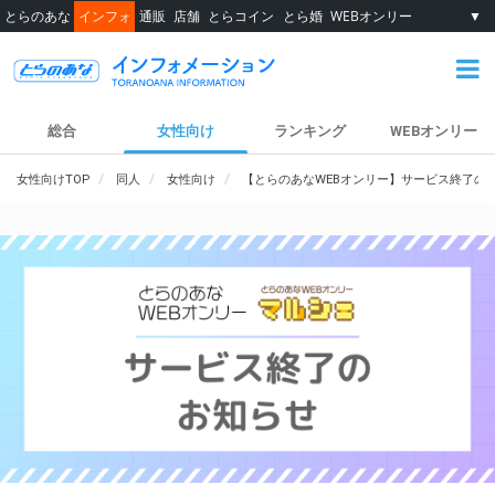
とらのあな
インフォ
通販
店舗
とらコイン
とら婚
WEBオンリー
▼
総合
女性向け
ランキング
WEBオンリー
女性向けTOP
同人
女性向け
【とらのあなWEBオンリー】サービス終了の