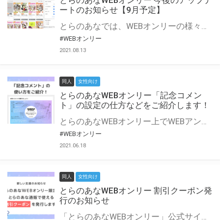
とらのあなWEBオンリー 今後のアップデ
ートのお知らせ【9月予定】
とらのあなでは、WEBオンリーの様々な支援を実施しています。 今回は2021年9月に実装を予定しているアップデート情報についてご紹介いたします。 とらのあなWEBオンリーサイトはこちら
#WEBオンリー
2021.08.13
同人
女性向け
とらのあなWEBオンリー「記念コメン
ト」の設定の仕方などをご紹介します！
とらのあなWEBオンリー上でWEBアンソロジーが作成できる「記念コメント」について、その使い方や作成手順を解説します！ 支援タイプを「サークル参加型」「サークル参加型・マルシェ(イベント会場)機能付き」でお申し込みいただいている主催者様はぜひご活用ください♪ とらのあなWEBオンリーサイトはこちら
#WEBオンリー
2021.06.18
同人
女性向け
とらのあなWEBオンリー 割引クーポン発
行のお知らせ
「とらのあなWEBオンリー」公式サイトでとらのあな通販の「割引クーポン」を配布中！ イベントごとに開催当日限定で使える割引クーポンのシリアルコードを発行します。 とらのあなWEBオンリーのページをチェックして、イベント当日にお得にお買い物を楽しみましょう♪ ※本キャンペーンは予告なく終了する場合がございます。 とらのあなWEBオンリーサイトはこちら