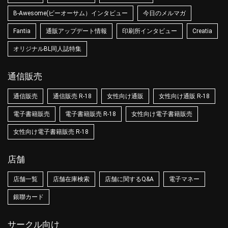
B-Awesome(ビーオーサム）インタビュー
今日のメルマガ
Fantia
通販アップデート情報
印刷所インタビュー
Creatia
オリジナルBL同人誌特集
通信販売
通信販売
通信販売 R-18
女性向け通販
女性向け通販 R-18
電子書籍販売
電子書籍販売 R-18
女性向け電子書籍販売
女性向け電子書籍販売 R-18
店舗
店舗一覧
店舗在庫検索
店舗に関するQ&A
電子マネー
銀聯カード
サークル向け