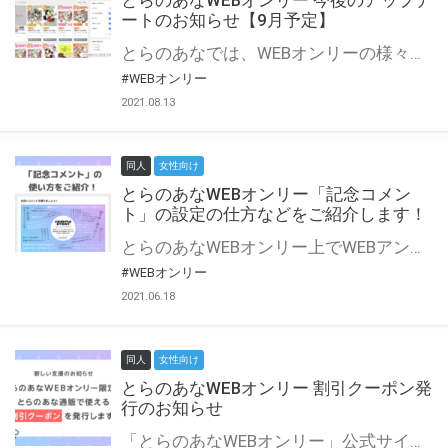
とらのあなWEBオンリー 今後のアップデ
ートのお知らせ【9月予定】
とらのあなでは、WEBオンリーの様々な支援を実施しています。 今回は2021年9月に実装を予定しているアップデート情報についてご紹介いたします。 とらのあなWEBオンリーサイトはこちら
#WEBオンリー
2021.08.13
同人
女性向け
とらのあなWEBオンリー「記念コメン
ト」の設定の仕方などをご紹介します！
とらのあなWEBオンリー上でWEBアンソロジーが作成できる「記念コメント」について、その使い方や作成手順を解説します！ 支援タイプを「サークル参加型」「サークル参加型・マルシェ(イベント会場)機能付き」でお申し込みいただいている主催者様はぜひご活用ください♪ とらのあなWEBオンリーサイトはこちら
#WEBオンリー
2021.06.18
同人
女性向け
とらのあなWEBオンリー 割引クーポン発
行のお知らせ
「とらのあなWEBオンリー」公式サイトでとらのあな通販の「割引クーポン」を配布中！ イベントごとに開催当日限定で使える割引クーポンのシリアルコードを発行します。 とらのあなWEBオンリーのページをチェックして、イベント当日にお得にお買い物を楽しみましょう♪ ※本キャンペーンは予告なく終了する場合がございます。 とらのあなWEBオンリーサイトはこちら