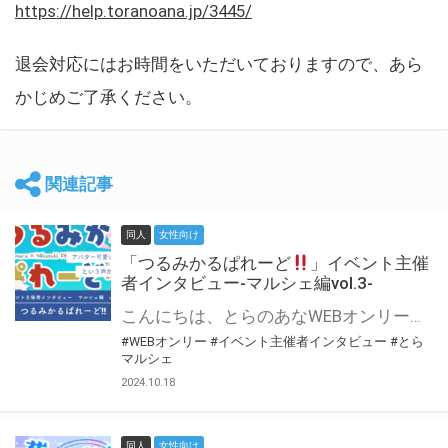
https://help.toranoana.jp/3445/
退会対応にはお時間をいただいておりますので、あら
かじめご了承ください。
関連記事
同人
女性向け
「つるみかるぱれーど
」イベント主催
者インタビュー-マルシェ編vol.3-
こんにちは、とらのあなWEBオンリー運営スタッフです。 新たにお届けする、イベント主催者インタビュー-マルシェ編-は、 とらのあなWEBオンリー「マルシェ」をご利用した主催様に 「マルシェ」を使って開催した感想や心がけをお聞きする企画です。 今回は、WEBオンリー初開催「つるみかるぱれーど
#WEBオンリー
#イベント主催者インタビュー
#とら
マルシェ
2024.10.18
同人
女性向け