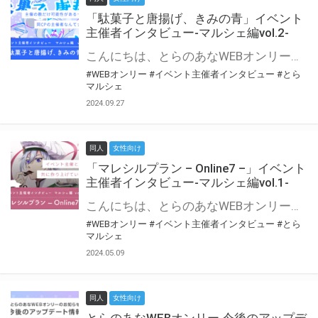
「駄菓子と唐揚げ、きみの青」イベント
主催者インタビュー-マルシェ編vol.2-
こんにちは、とらのあなWEBオンリー運営スタッフです。 新たにお届けする、イベント主催者インタビュー-マルシェ編-は、 とらのあなWEBオンリー「マルシェ」をご利用の主催様に 「マルシェ」を使ってイベントを開催した感想や心がけをお聞きする企画です。 今回は、WEBオンリー初開催「駄菓子と唐揚げ、きみの青」より、 主催のぎこ六屋様にお話を伺いました。 協力：ぎこ六屋様／イベント公式Twitter（@krkgwks） とらのあなWEBオンリー「マルシェ」とは？ WEBオンリーでリアルタイムでコミュニケーションがとれるオンライン会場です。
#WEBオンリー
#イベント主催者インタビュー
#とら
マルシェ
2024.09.27
同人
女性向け
「マレシルプラン – Online7 –」イベント
主催者インタビュー-マルシェ編vol.1-
こんにちは、とらのあなWEBオンリー運営スタッフです。 新たにお届けする、イベント主催者インタビュー-マルシェ編-は、 とらのあなWEBオンリー「マルシェ」をご利用した主催様に 「マルシェ」を使って開催した感想や心がけをお聞きする企画です。 今回は、WEBオンリー開催7回目迎えた「マレシルプラン – Online7 –」より、 主催の玉川うた様にお話を伺いました。 ▼マレシルプランのインタビュー前回記事 「イベント主催者インタビュー vol.6」はこちら 協力：玉川うた様（マレシルプラン実行委員会 代表）／イベント公式Twitter（@mallesil_plan） とらのあなWEBオンリー「マルシェ」とは？ WEBオンリーでリアルタイムでコミュニケーションがとれるオンライン会場です。
#WEBオンリー
#イベント主催者インタビュー
#とら
マルシェ
2024.05.09
同人
女性向け