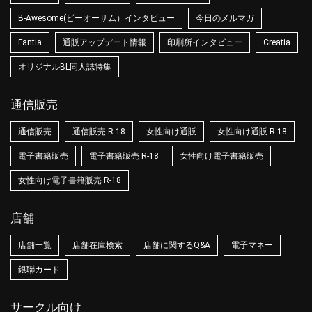
B-Awesome(ビーオーサム）インタビュー
今日のメルマガ
Fantia
通販アップデート情報
印刷所インタビュー
Creatia
オリジナルBL同人誌特集
通信販売
通信販売
通信販売 R-18
女性向け通販
女性向け通販 R-18
電子書籍販売
電子書籍販売 R-18
女性向け電子書籍販売
女性向け電子書籍販売 R-18
店舗
店舗一覧
店舗在庫検索
店舗に関するQ&A
電子マネー
銀聯カード
サークル向け