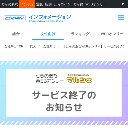
とらのあな
インフォ
通販
店舗
とらコイン
とら婚
WEBオンリー
▼
総合
女性向け
ランキング
WEBオンリー
女性向けTOP
同人
女性向け
【とらのあなWEBオンリー】サービス終了の