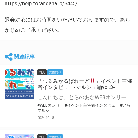
https://help.toranoana.jp/3445/
退会対応にはお時間をいただいておりますので、あら
かじめご了承ください。
関連記事
同人
女性向け
「つるみかるぱれーど
」イベント主催
者インタビュー-マルシェ編vol.3-
こんにちは、とらのあなWEBオンリー運営スタッフです。 新たにお届けする、イベント主催者インタビュー-マルシェ編-は、 とらのあなWEBオンリー「マルシェ」をご利用した主催様に 「マルシェ」を使って開催した感想や心がけをお聞きする企画です。 今回は、WEBオンリー初開催「つるみかるぱれーど
#WEBオンリー
#イベント主催者インタビュー
#とら
マルシェ
2024.10.18
同人
女性向け