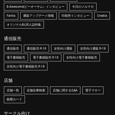
B-Awesome(ビーオーサム）インタビュー
今日のメルマガ
Fantia
通販アップデート情報
印刷所インタビュー
Creatia
オリジナルBL同人誌特集
通信販売
通信販売
通信販売 R-18
女性向け通販
女性向け通販 R-18
電子書籍販売
電子書籍販売 R-18
女性向け電子書籍販売
女性向け電子書籍販売 R-18
店舗
店舗一覧
店舗在庫検索
店舗に関するQ&A
電子マネー
銀聯カード
サークル向け