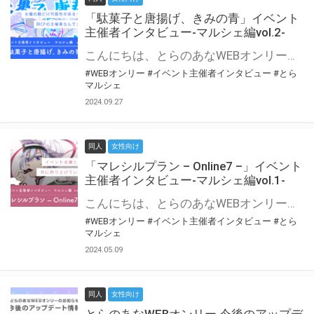
「駄菓子と唐揚げ、きみの青」イベント
主催者インタビュー-マルシェ編vol.2-
こんにちは、とらのあなWEBオンリー運営スタッフです。 新たにお届けする、イベント主催者インタビュー-マルシェ編-は、 とらのあなWEBオンリー「マルシェ」をご利用の主催様に 「マルシェ」を使ってイベントを開催した感想や心がけをお聞きする企画です。 今回は、WEBオンリー初開催「駄菓子と唐揚げ、きみの青」より、 主催のぎこ六屋様にお話を伺いました。 協力：ぎこ六屋様／イベント公式Twitter（@krkgwks） とらのあなWEBオンリー「マルシェ」とは？ WEBオンリーでリアルタイムでコミュニケーションがとれるオンライン会場です。
#WEBオンリー
#イベント主催者インタビュー
#とら
マルシェ
2024.09.27
同人
女性向け
「マレシルプラン – Online7 –」イベント
主催者インタビュー-マルシェ編vol.1-
こんにちは、とらのあなWEBオンリー運営スタッフです。 新たにお届けする、イベント主催者インタビュー-マルシェ編-は、 とらのあなWEBオンリー「マルシェ」をご利用した主催様に 「マルシェ」を使って開催した感想や心がけをお聞きする企画です。 今回は、WEBオンリー開催7回目迎えた「マレシルプラン – Online7 –」より、 主催の玉川うた様にお話を伺いました。 ▼マレシルプランのインタビュー前回記事 「イベント主催者インタビュー vol.6」はこちら 協力：玉川うた様（マレシルプラン実行委員会 代表）／イベント公式Twitter（@mallesil_plan） とらのあなWEBオンリー「マルシェ」とは？ WEBオンリーでリアルタイムでコミュニケーションがとれるオンライン会場です。
#WEBオンリー
#イベント主催者インタビュー
#とら
マルシェ
2024.05.09
同人
女性向け