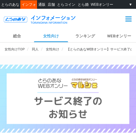
とらのあな
インフォ
通販
店舗
とらコイン
とら婚
WEBオンリー
▼
総合
女性向け
ランキング
WEBオンリー
女性向けTOP
同人
女性向け
【とらのあなWEBオンリー】サービス終了の