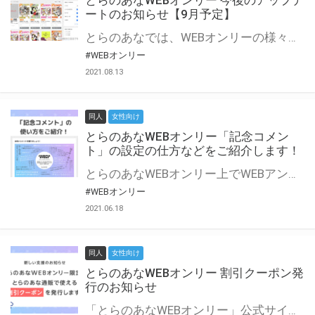
とらのあなWEBオンリー 今後のアップデ
ートのお知らせ【9月予定】
とらのあなでは、WEBオンリーの様々な支援を実施しています。 今回は2021年9月に実装を予定しているアップデート情報についてご紹介いたします。 とらのあなWEBオンリーサイトはこちら
#WEBオンリー
2021.08.13
同人
女性向け
とらのあなWEBオンリー「記念コメン
ト」の設定の仕方などをご紹介します！
とらのあなWEBオンリー上でWEBアンソロジーが作成できる「記念コメント」について、その使い方や作成手順を解説します！ 支援タイプを「サークル参加型」「サークル参加型・マルシェ(イベント会場)機能付き」でお申し込みいただいている主催者様はぜひご活用ください♪ とらのあなWEBオンリーサイトはこちら
#WEBオンリー
2021.06.18
同人
女性向け
とらのあなWEBオンリー 割引クーポン発
行のお知らせ
「とらのあなWEBオンリー」公式サイトでとらのあな通販の「割引クーポン」を配布中！ イベントごとに開催当日限定で使える割引クーポンのシリアルコードを発行します。 とらのあなWEBオンリーのページをチェックして、イベント当日にお得にお買い物を楽しみましょう♪ ※本キャンペーンは予告なく終了する場合がございます。 とらのあなWEBオンリーサイトはこちら