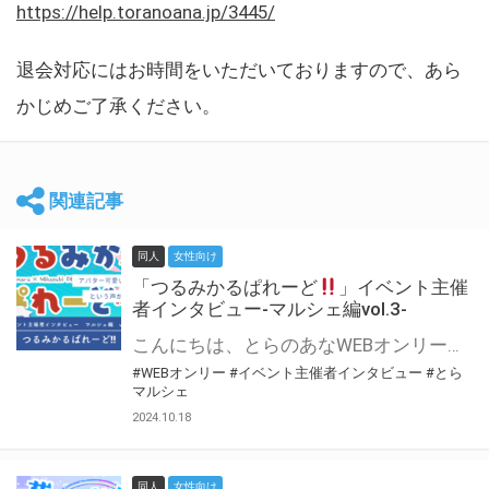
https://help.toranoana.jp/3445/
退会対応にはお時間をいただいておりますので、あら
かじめご了承ください。
関連記事
同人
女性向け
「つるみかるぱれーど
」イベント主催
者インタビュー-マルシェ編vol.3-
こんにちは、とらのあなWEBオンリー運営スタッフです。 新たにお届けする、イベント主催者インタビュー-マルシェ編-は、 とらのあなWEBオンリー「マルシェ」をご利用した主催様に 「マルシェ」を使って開催した感想や心がけをお聞きする企画です。 今回は、WEBオンリー初開催「つるみかるぱれーど
#WEBオンリー
#イベント主催者インタビュー
#とら
マルシェ
2024.10.18
同人
女性向け