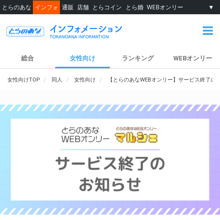
とらのあな
インフォ
通販
店舗
とらコイン
とら婚
WEBオンリー
▼
総合
女性向け
ランキング
WEBオンリー
女性向けTOP
同人
女性向け
【とらのあなWEBオンリー】サービス終了の