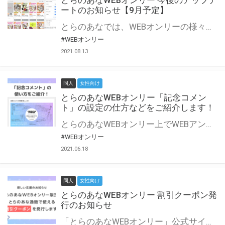
とらのあなWEBオンリー 今後のアップデ
ートのお知らせ【9月予定】
とらのあなでは、WEBオンリーの様々な支援を実施しています。 今回は2021年9月に実装を予定しているアップデート情報についてご紹介いたします。 とらのあなWEBオンリーサイトはこちら
#WEBオンリー
2021.08.13
同人
女性向け
とらのあなWEBオンリー「記念コメン
ト」の設定の仕方などをご紹介します！
とらのあなWEBオンリー上でWEBアンソロジーが作成できる「記念コメント」について、その使い方や作成手順を解説します！ 支援タイプを「サークル参加型」「サークル参加型・マルシェ(イベント会場)機能付き」でお申し込みいただいている主催者様はぜひご活用ください♪ とらのあなWEBオンリーサイトはこちら
#WEBオンリー
2021.06.18
同人
女性向け
とらのあなWEBオンリー 割引クーポン発
行のお知らせ
「とらのあなWEBオンリー」公式サイトでとらのあな通販の「割引クーポン」を配布中！ イベントごとに開催当日限定で使える割引クーポンのシリアルコードを発行します。 とらのあなWEBオンリーのページをチェックして、イベント当日にお得にお買い物を楽しみましょう♪ ※本キャンペーンは予告なく終了する場合がございます。 とらのあなWEBオンリーサイトはこちら