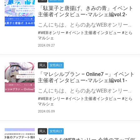
「駄菓子と唐揚げ、きみの青」イベント
主催者インタビュー-マルシェ編vol.2-
こんにちは、とらのあなWEBオンリー運営スタッフです。 新たにお届けする、イベント主催者インタビュー-マルシェ編-は、 とらのあなWEBオンリー「マルシェ」をご利用の主催様に 「マルシェ」を使ってイベントを開催した感想や心がけをお聞きする企画です。 今回は、WEBオンリー初開催「駄菓子と唐揚げ、きみの青」より、 主催のぎこ六屋様にお話を伺いました。 協力：ぎこ六屋様／イベント公式Twitter（@krkgwks） とらのあなWEBオンリー「マルシェ」とは？ WEBオンリーでリアルタイムでコミュニケーションがとれるオンライン会場です。
#WEBオンリー
#イベント主催者インタビュー
#とら
マルシェ
2024.09.27
同人
女性向け
「マレシルプラン – Online7 –」イベント
主催者インタビュー-マルシェ編vol.1-
こんにちは、とらのあなWEBオンリー運営スタッフです。 新たにお届けする、イベント主催者インタビュー-マルシェ編-は、 とらのあなWEBオンリー「マルシェ」をご利用した主催様に 「マルシェ」を使って開催した感想や心がけをお聞きする企画です。 今回は、WEBオンリー開催7回目迎えた「マレシルプラン – Online7 –」より、 主催の玉川うた様にお話を伺いました。 ▼マレシルプランのインタビュー前回記事 「イベント主催者インタビュー vol.6」はこちら 協力：玉川うた様（マレシルプラン実行委員会 代表）／イベント公式Twitter（@mallesil_plan） とらのあなWEBオンリー「マルシェ」とは？ WEBオンリーでリアルタイムでコミュニケーションがとれるオンライン会場です。
#WEBオンリー
#イベント主催者インタビュー
#とら
マルシェ
2024.05.09
同人
女性向け