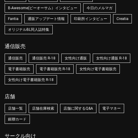
B-Awesome(ビーオーサム）インタビュー
今日のメルマガ
Fantia
通販アップデート情報
印刷所インタビュー
Creatia
オリジナルBL同人誌特集
通信販売
通信販売
通信販売 R-18
女性向け通販
女性向け通販 R-18
電子書籍販売
電子書籍販売 R-18
女性向け電子書籍販売
女性向け電子書籍販売 R-18
店舗
店舗一覧
店舗在庫検索
店舗に関するQ&A
電子マネー
銀聯カード
サークル向け