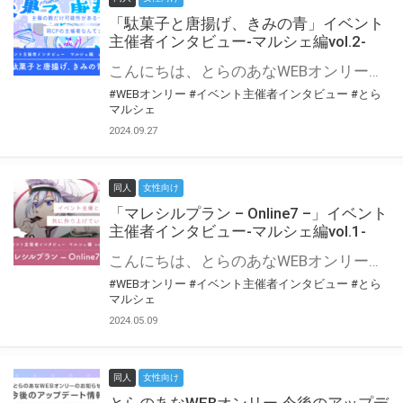
「駄菓子と唐揚げ、きみの青」イベント
主催者インタビュー-マルシェ編vol.2-
こんにちは、とらのあなWEBオンリー運営スタッフです。 新たにお届けする、イベント主催者インタビュー-マルシェ編-は、 とらのあなWEBオンリー「マルシェ」をご利用の主催様に 「マルシェ」を使ってイベントを開催した感想や心がけをお聞きする企画です。 今回は、WEBオンリー初開催「駄菓子と唐揚げ、きみの青」より、 主催のぎこ六屋様にお話を伺いました。 協力：ぎこ六屋様／イベント公式Twitter（@krkgwks） とらのあなWEBオンリー「マルシェ」とは？ WEBオンリーでリアルタイムでコミュニケーションがとれるオンライン会場です。
#WEBオンリー
#イベント主催者インタビュー
#とら
マルシェ
2024.09.27
同人
女性向け
「マレシルプラン – Online7 –」イベント
主催者インタビュー-マルシェ編vol.1-
こんにちは、とらのあなWEBオンリー運営スタッフです。 新たにお届けする、イベント主催者インタビュー-マルシェ編-は、 とらのあなWEBオンリー「マルシェ」をご利用した主催様に 「マルシェ」を使って開催した感想や心がけをお聞きする企画です。 今回は、WEBオンリー開催7回目迎えた「マレシルプラン – Online7 –」より、 主催の玉川うた様にお話を伺いました。 ▼マレシルプランのインタビュー前回記事 「イベント主催者インタビュー vol.6」はこちら 協力：玉川うた様（マレシルプラン実行委員会 代表）／イベント公式Twitter（@mallesil_plan） とらのあなWEBオンリー「マルシェ」とは？ WEBオンリーでリアルタイムでコミュニケーションがとれるオンライン会場です。
#WEBオンリー
#イベント主催者インタビュー
#とら
マルシェ
2024.05.09
同人
女性向け