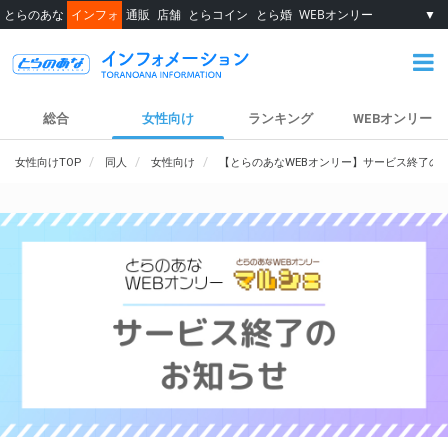
とらのあな
インフォ
通販
店舗
とらコイン
とら婚
WEBオンリー
▼
総合
女性向け
ランキング
WEBオンリー
女性向けTOP
同人
女性向け
【とらのあなWEBオンリー】サービス終了の