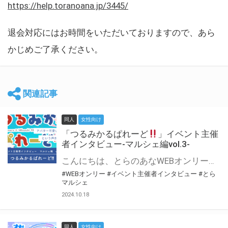
https://help.toranoana.jp/3445/
退会対応にはお時間をいただいておりますので、あら
かじめご了承ください。
関連記事
同人
女性向け
「つるみかるぱれーど
」イベント主催
者インタビュー-マルシェ編vol.3-
こんにちは、とらのあなWEBオンリー運営スタッフです。 新たにお届けする、イベント主催者インタビュー-マルシェ編-は、 とらのあなWEBオンリー「マルシェ」をご利用した主催様に 「マルシェ」を使って開催した感想や心がけをお聞きする企画です。 今回は、WEBオンリー初開催「つるみかるぱれーど
#WEBオンリー
#イベント主催者インタビュー
#とら
マルシェ
2024.10.18
同人
女性向け