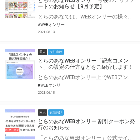
とらのあなWEBオンリー 今後のアップデ
ートのお知らせ【9月予定】
とらのあなでは、WEBオンリーの様々な支援を実施しています。 今回は2021年9月に実装を予定しているアップデート情報についてご紹介いたします。 とらのあなWEBオンリーサイトはこちら
#WEBオンリー
2021.08.13
同人
女性向け
とらのあなWEBオンリー「記念コメン
ト」の設定の仕方などをご紹介します！
とらのあなWEBオンリー上でWEBアンソロジーが作成できる「記念コメント」について、その使い方や作成手順を解説します！ 支援タイプを「サークル参加型」「サークル参加型・マルシェ(イベント会場)機能付き」でお申し込みいただいている主催者様はぜひご活用ください♪ とらのあなWEBオンリーサイトはこちら
#WEBオンリー
2021.06.18
同人
女性向け
とらのあなWEBオンリー 割引クーポン発
行のお知らせ
「とらのあなWEBオンリー」公式サイトでとらのあな通販の「割引クーポン」を配布中！ イベントごとに開催当日限定で使える割引クーポンのシリアルコードを発行します。 とらのあなWEBオンリーのページをチェックして、イベント当日にお得にお買い物を楽しみましょう♪ ※本キャンペーンは予告なく終了する場合がございます。 とらのあなWEBオンリーサイトはこちら