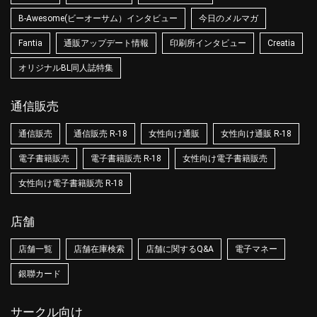
B-Awesome(ビーオーサム）インタビュー
今日のメルマガ
Fantia
通販アップデート情報
印刷所インタビュー
Creatia
オリジナルBL同人誌特集
通信販売
通信販売
通信販売 R-18
女性向け通販
女性向け通販 R-18
電子書籍販売
電子書籍販売 R-18
女性向け電子書籍販売
女性向け電子書籍販売 R-18
店舗
店舗一覧
店舗在庫検索
店舗に関するQ&A
電子マネー
銀聯カード
サークル向け