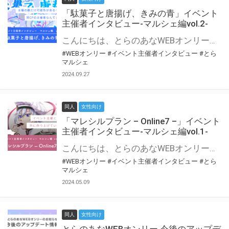
「駄菓子と唐揚げ、きみの青」イベント
主催者インタビュー-マルシェ編vol.2-
こんにちは、とらのあなWEBオンリー運営スタッフです。 新たにお届けする、イベント主催者インタビュー-マルシェ編-は、 とらのあなWEBオンリー「マルシェ」をご利用の主催様に 「マルシェ」を使ってイベントを開催した感想や心がけをお聞きする企画です。 今回は、WEBオンリー初開催「駄菓子と唐揚げ、きみの青」より、 主催のぎこ六屋様にお話を伺いました。 協力：ぎこ六屋様／イベント公式Twitter（@krkgwks） とらのあなWEBオンリー「マルシェ」とは？ WEBオンリーでリアルタイムでコミュニケーションがとれるオンライン会場です。
#WEBオンリー
#イベント主催者インタビュー
#とら
マルシェ
2024.09.27
同人
女性向け
「マレシルプラン – Online7 –」イベント
主催者インタビュー-マルシェ編vol.1-
こんにちは、とらのあなWEBオンリー運営スタッフです。 新たにお届けする、イベント主催者インタビュー-マルシェ編-は、 とらのあなWEBオンリー「マルシェ」をご利用した主催様に 「マルシェ」を使って開催した感想や心がけをお聞きする企画です。 今回は、WEBオンリー開催7回目迎えた「マレシルプラン – Online7 –」より、 主催の玉川うた様にお話を伺いました。 ▼マレシルプランのインタビュー前回記事 「イベント主催者インタビュー vol.6」はこちら 協力：玉川うた様（マレシルプラン実行委員会 代表）／イベント公式Twitter（@mallesil_plan） とらのあなWEBオンリー「マルシェ」とは？ WEBオンリーでリアルタイムでコミュニケーションがとれるオンライン会場です。
#WEBオンリー
#イベント主催者インタビュー
#とら
マルシェ
2024.05.09
同人
女性向け