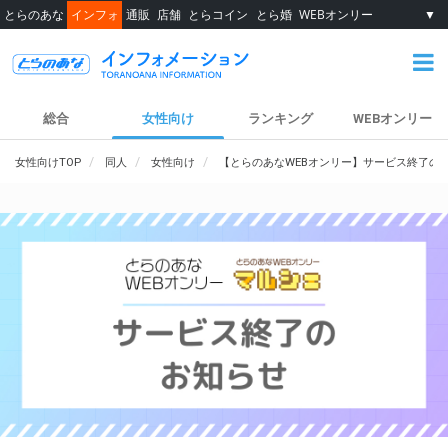
とらのあな
インフォ
通販
店舗
とらコイン
とら婚
WEBオンリー
▼
総合
女性向け
ランキング
WEBオンリー
女性向けTOP
同人
女性向け
【とらのあなWEBオンリー】サービス終了の