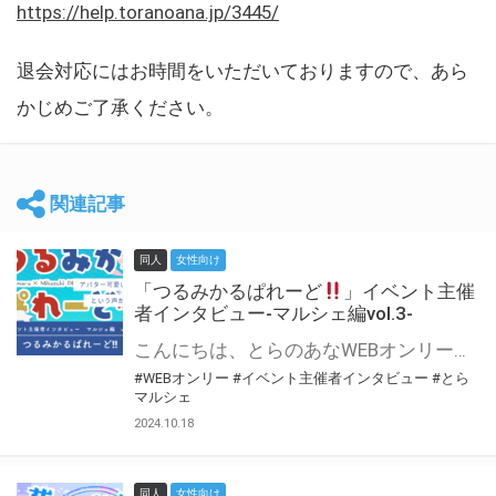
https://help.toranoana.jp/3445/
退会対応にはお時間をいただいておりますので、あら
かじめご了承ください。
関連記事
同人
女性向け
「つるみかるぱれーど
」イベント主催
者インタビュー-マルシェ編vol.3-
こんにちは、とらのあなWEBオンリー運営スタッフです。 新たにお届けする、イベント主催者インタビュー-マルシェ編-は、 とらのあなWEBオンリー「マルシェ」をご利用した主催様に 「マルシェ」を使って開催した感想や心がけをお聞きする企画です。 今回は、WEBオンリー初開催「つるみかるぱれーど
#WEBオンリー
#イベント主催者インタビュー
#とら
マルシェ
2024.10.18
同人
女性向け