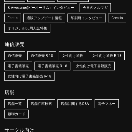
B-Awesome(ビーオーサム）インタビュー
今日のメルマガ
Fantia
通販アップデート情報
印刷所インタビュー
Creatia
オリジナルBL同人誌特集
通信販売
通信販売
通信販売 R-18
女性向け通販
女性向け通販 R-18
電子書籍販売
電子書籍販売 R-18
女性向け電子書籍販売
女性向け電子書籍販売 R-18
店舗
店舗一覧
店舗在庫検索
店舗に関するQ&A
電子マネー
銀聯カード
サークル向け