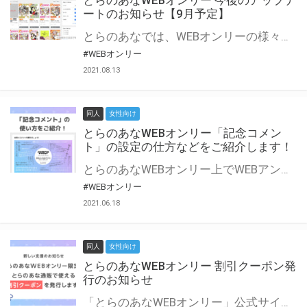
とらのあなWEBオンリー 今後のアップデ
ートのお知らせ【9月予定】
とらのあなでは、WEBオンリーの様々な支援を実施しています。 今回は2021年9月に実装を予定しているアップデート情報についてご紹介いたします。 とらのあなWEBオンリーサイトはこちら
#WEBオンリー
2021.08.13
同人
女性向け
とらのあなWEBオンリー「記念コメン
ト」の設定の仕方などをご紹介します！
とらのあなWEBオンリー上でWEBアンソロジーが作成できる「記念コメント」について、その使い方や作成手順を解説します！ 支援タイプを「サークル参加型」「サークル参加型・マルシェ(イベント会場)機能付き」でお申し込みいただいている主催者様はぜひご活用ください♪ とらのあなWEBオンリーサイトはこちら
#WEBオンリー
2021.06.18
同人
女性向け
とらのあなWEBオンリー 割引クーポン発
行のお知らせ
「とらのあなWEBオンリー」公式サイトでとらのあな通販の「割引クーポン」を配布中！ イベントごとに開催当日限定で使える割引クーポンのシリアルコードを発行します。 とらのあなWEBオンリーのページをチェックして、イベント当日にお得にお買い物を楽しみましょう♪ ※本キャンペーンは予告なく終了する場合がございます。 とらのあなWEBオンリーサイトはこちら