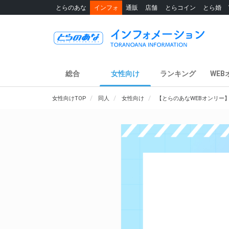
とらのあな
インフォ
通販
店舗
とらコイン
とら婚
総合
女性向け
ランキング
WEB
女性向けTOP
同人
女性向け
【とらのあなWEBオンリー