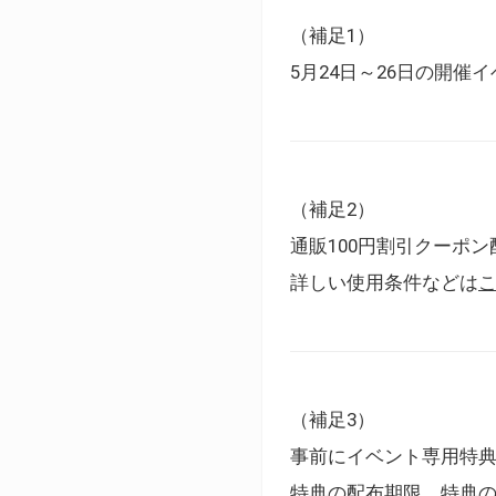
（補足1）
5月24日～26日の開
（補足2）
通販100円割引クーポン
詳しい使用条件などは
（補足3）
事前にイベント専用特
特典の配布期限、特典