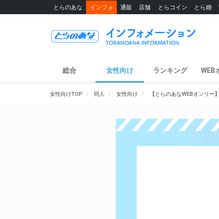
とらのあな
インフォ
通販
店舗
とらコイン
とら婚
総合
女性向け
ランキング
WEB
女性向けTOP
同人
女性向け
【とらのあなWEBオンリー