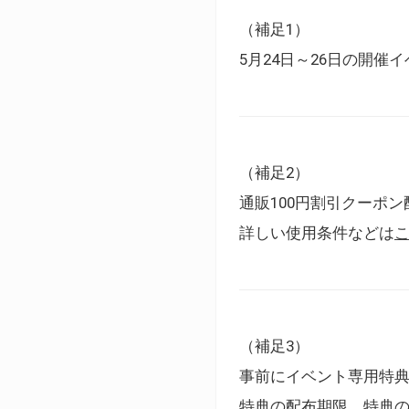
（補足1）
5月24日～26日の開
（補足2）
通販100円割引クーポン
詳しい使用条件などは
（補足3）
事前にイベント専用特
特典の配布期限、特典