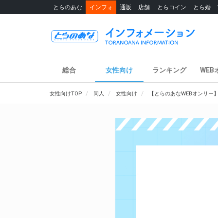
とらのあな
インフォ
通販
店舗
とらコイン
とら婚
総合
女性向け
ランキング
WEB
女性向けTOP
同人
女性向け
【とらのあなWEBオンリー