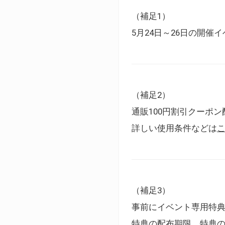
（補足1）
5月24日～26日の開
（補足2）
通販100円割引クーポン
詳しい使用条件などは
（補足3）
事前にイベント専用特
特典の配布期限、特典