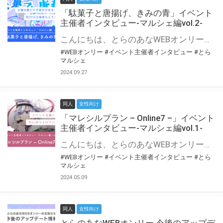
「駄菓子と唐揚げ、きみの青」イベント
主催者インタビュー-マルシェ編vol.2-
こんにちは、とらのあなWEBオンリー運営スタッフです。 新たにお届けする、イベント主催者インタビュー-マルシェ編-は、 とらのあなWEBオンリー「マルシェ」をご利用の主催様に 「マルシェ」を使ってイベントを開催した感想や心がけをお聞きする企画です。 今回は、WEBオンリー初開催「駄菓子と唐揚げ、きみの青」より、 主催のぎこ六屋様にお話を伺いました。 協力：ぎこ六屋様／イベント公式Twitter（@krkgwks） とらのあなWEBオンリー「マルシェ」とは？ WEBオンリーでリアルタイムでコミュニケーションがとれるオンライン会場です。
#WEBオンリー
#イベント主催者インタビュー
#とら
マルシェ
2024.09.27
同人
女性向け
「マレシルプラン – Online7 –」イベント
主催者インタビュー-マルシェ編vol.1-
こんにちは、とらのあなWEBオンリー運営スタッフです。 新たにお届けする、イベント主催者インタビュー-マルシェ編-は、 とらのあなWEBオンリー「マルシェ」をご利用した主催様に 「マルシェ」を使って開催した感想や心がけをお聞きする企画です。 今回は、WEBオンリー開催7回目迎えた「マレシルプラン – Online7 –」より、 主催の玉川うた様にお話を伺いました。 ▼マレシルプランのインタビュー前回記事 「イベント主催者インタビュー vol.6」はこちら 協力：玉川うた様（マレシルプラン実行委員会 代表）／イベント公式Twitter（@mallesil_plan） とらのあなWEBオンリー「マルシェ」とは？ WEBオンリーでリアルタイムでコミュニケーションがとれるオンライン会場です。
#WEBオンリー
#イベント主催者インタビュー
#とら
マルシェ
2024.05.09
同人
女性向け