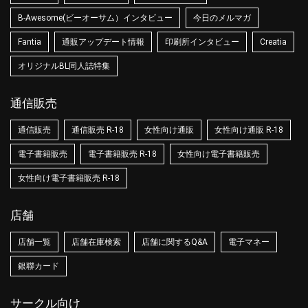
B-Awesome(ビーオーサム）インタビュー
今日のメルマガ
Fantia
通販アップデート情報
印刷所インタビュー
Creatia
オリジナルBL同人誌特集
通信販売
通信販売
通信販売 R-18
女性向け通販
女性向け通販 R-18
電子書籍販売
電子書籍販売 R-18
女性向け電子書籍販売
女性向け電子書籍販売 R-18
店舗
店舗一覧
店舗在庫検索
店舗に関するQ&A
電子マネー
銀聯カード
サークル向け