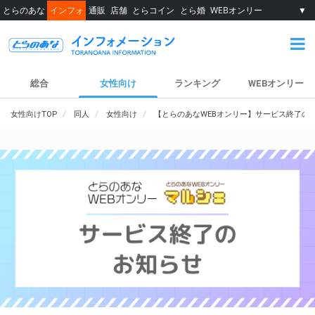
とらのあな
インフォ
通販
店舗
とらコイン
とら婚
WEBオンリー
▼
総合
女性向け
ランキング
WEBオンリー
女性向けTOP
同人
女性向け
【とらのあなWEBオンリー】サービス終了の