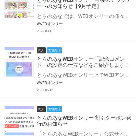
とらのあなWEBオンリー 今後のアップデ
ートのお知らせ【9月予定】
とらのあなでは、WEBオンリーの様々な支援を実施しています。 今回は2021年9月に実装を予定しているアップデート情報についてご紹介いたします。 とらのあなWEBオンリーサイトはこちら
#WEBオンリー
2021.08.13
同人
女性向け
とらのあなWEBオンリー「記念コメン
ト」の設定の仕方などをご紹介します！
とらのあなWEBオンリー上でWEBアンソロジーが作成できる「記念コメント」について、その使い方や作成手順を解説します！ 支援タイプを「サークル参加型」「サークル参加型・マルシェ(イベント会場)機能付き」でお申し込みいただいている主催者様はぜひご活用ください♪ とらのあなWEBオンリーサイトはこちら
#WEBオンリー
2021.06.18
同人
女性向け
とらのあなWEBオンリー 割引クーポン発
行のお知らせ
「とらのあなWEBオンリー」公式サイトでとらのあな通販の「割引クーポン」を配布中！ イベントごとに開催当日限定で使える割引クーポンのシリアルコードを発行します。 とらのあなWEBオンリーのページをチェックして、イベント当日にお得にお買い物を楽しみましょう♪ ※本キャンペーンは予告なく終了する場合がございます。 とらのあなWEBオンリーサイトはこちら