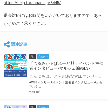
https://help.toranoana.jp/3445/
退会対応にはお時間をいただいておりますので、あら
かじめご了承ください。
関連記事
同人
女性向け
「つるみかるぱれーど
」イベント主催
者インタビュー-マルシェ編vol.3-
こんにちは、とらのあなWEBオンリー運営スタッフです。 新たにお届けする、イベント主催者インタビュー-マルシェ編-は、 とらのあなWEBオンリー「マルシェ」をご利用した主催様に 「マルシェ」を使って開催した感想や心がけをお聞きする企画です。 今回は、WEBオンリー初開催「つるみかるぱれーど
#WEBオンリー
#イベント主催者インタビュー
#とら
マルシェ
2024.10.18
同人
女性向け