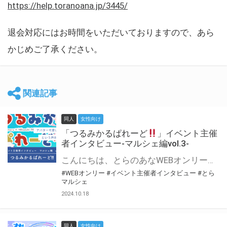
https://help.toranoana.jp/3445/
退会対応にはお時間をいただいておりますので、あら
かじめご了承ください。
関連記事
同人
女性向け
「つるみかるぱれーど
」イベント主催
者インタビュー-マルシェ編vol.3-
こんにちは、とらのあなWEBオンリー運営スタッフです。 新たにお届けする、イベント主催者インタビュー-マルシェ編-は、 とらのあなWEBオンリー「マルシェ」をご利用した主催様に 「マルシェ」を使って開催した感想や心がけをお聞きする企画です。 今回は、WEBオンリー初開催「つるみかるぱれーど
#WEBオンリー
#イベント主催者インタビュー
#とら
マルシェ
2024.10.18
同人
女性向け