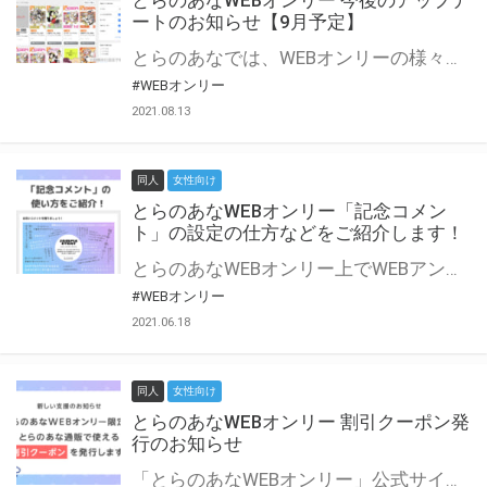
とらのあなWEBオンリー 今後のアップデ
ートのお知らせ【9月予定】
とらのあなでは、WEBオンリーの様々な支援を実施しています。 今回は2021年9月に実装を予定しているアップデート情報についてご紹介いたします。 とらのあなWEBオンリーサイトはこちら
#WEBオンリー
2021.08.13
同人
女性向け
とらのあなWEBオンリー「記念コメン
ト」の設定の仕方などをご紹介します！
とらのあなWEBオンリー上でWEBアンソロジーが作成できる「記念コメント」について、その使い方や作成手順を解説します！ 支援タイプを「サークル参加型」「サークル参加型・マルシェ(イベント会場)機能付き」でお申し込みいただいている主催者様はぜひご活用ください♪ とらのあなWEBオンリーサイトはこちら
#WEBオンリー
2021.06.18
同人
女性向け
とらのあなWEBオンリー 割引クーポン発
行のお知らせ
「とらのあなWEBオンリー」公式サイトでとらのあな通販の「割引クーポン」を配布中！ イベントごとに開催当日限定で使える割引クーポンのシリアルコードを発行します。 とらのあなWEBオンリーのページをチェックして、イベント当日にお得にお買い物を楽しみましょう♪ ※本キャンペーンは予告なく終了する場合がございます。 とらのあなWEBオンリーサイトはこちら