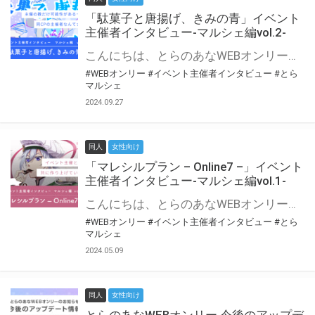
「駄菓子と唐揚げ、きみの青」イベント
主催者インタビュー-マルシェ編vol.2-
こんにちは、とらのあなWEBオンリー運営スタッフです。 新たにお届けする、イベント主催者インタビュー-マルシェ編-は、 とらのあなWEBオンリー「マルシェ」をご利用の主催様に 「マルシェ」を使ってイベントを開催した感想や心がけをお聞きする企画です。 今回は、WEBオンリー初開催「駄菓子と唐揚げ、きみの青」より、 主催のぎこ六屋様にお話を伺いました。 協力：ぎこ六屋様／イベント公式Twitter（@krkgwks） とらのあなWEBオンリー「マルシェ」とは？ WEBオンリーでリアルタイムでコミュニケーションがとれるオンライン会場です。
#WEBオンリー
#イベント主催者インタビュー
#とら
マルシェ
2024.09.27
同人
女性向け
「マレシルプラン – Online7 –」イベント
主催者インタビュー-マルシェ編vol.1-
こんにちは、とらのあなWEBオンリー運営スタッフです。 新たにお届けする、イベント主催者インタビュー-マルシェ編-は、 とらのあなWEBオンリー「マルシェ」をご利用した主催様に 「マルシェ」を使って開催した感想や心がけをお聞きする企画です。 今回は、WEBオンリー開催7回目迎えた「マレシルプラン – Online7 –」より、 主催の玉川うた様にお話を伺いました。 ▼マレシルプランのインタビュー前回記事 「イベント主催者インタビュー vol.6」はこちら 協力：玉川うた様（マレシルプラン実行委員会 代表）／イベント公式Twitter（@mallesil_plan） とらのあなWEBオンリー「マルシェ」とは？ WEBオンリーでリアルタイムでコミュニケーションがとれるオンライン会場です。
#WEBオンリー
#イベント主催者インタビュー
#とら
マルシェ
2024.05.09
同人
女性向け