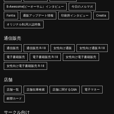
B-Awesome(ビーオーサム）インタビュー
今日のメルマガ
Fantia
通販アップデート情報
印刷所インタビュー
Creatia
オリジナルBL同人誌特集
通信販売
通信販売
通信販売 R-18
女性向け通販
女性向け通販 R-18
電子書籍販売
電子書籍販売 R-18
女性向け電子書籍販売
女性向け電子書籍販売 R-18
店舗
店舗一覧
店舗在庫検索
店舗に関するQ&A
電子マネー
銀聯カード
サークル向け