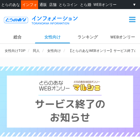
とらのあな
インフォ
通販
店舗
とらコイン
とら婚
WEBオンリー
▼
総合
女性向け
ランキング
WEBオンリー
女性向けTOP
同人
女性向け
【とらのあなWEBオンリー】サービス終了の