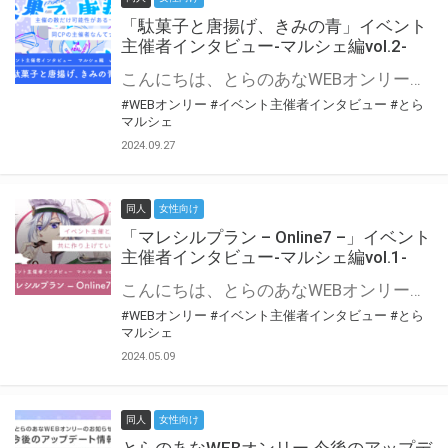
「駄菓子と唐揚げ、きみの青」イベント
主催者インタビュー-マルシェ編vol.2-
こんにちは、とらのあなWEBオンリー運営スタッフです。 新たにお届けする、イベント主催者インタビュー-マルシェ編-は、 とらのあなWEBオンリー「マルシェ」をご利用の主催様に 「マルシェ」を使ってイベントを開催した感想や心がけをお聞きする企画です。 今回は、WEBオンリー初開催「駄菓子と唐揚げ、きみの青」より、 主催のぎこ六屋様にお話を伺いました。 協力：ぎこ六屋様／イベント公式Twitter（@krkgwks） とらのあなWEBオンリー「マルシェ」とは？ WEBオンリーでリアルタイムでコミュニケーションがとれるオンライン会場です。
#WEBオンリー
#イベント主催者インタビュー
#とら
マルシェ
2024.09.27
同人
女性向け
「マレシルプラン – Online7 –」イベント
主催者インタビュー-マルシェ編vol.1-
こんにちは、とらのあなWEBオンリー運営スタッフです。 新たにお届けする、イベント主催者インタビュー-マルシェ編-は、 とらのあなWEBオンリー「マルシェ」をご利用した主催様に 「マルシェ」を使って開催した感想や心がけをお聞きする企画です。 今回は、WEBオンリー開催7回目迎えた「マレシルプラン – Online7 –」より、 主催の玉川うた様にお話を伺いました。 ▼マレシルプランのインタビュー前回記事 「イベント主催者インタビュー vol.6」はこちら 協力：玉川うた様（マレシルプラン実行委員会 代表）／イベント公式Twitter（@mallesil_plan） とらのあなWEBオンリー「マルシェ」とは？ WEBオンリーでリアルタイムでコミュニケーションがとれるオンライン会場です。
#WEBオンリー
#イベント主催者インタビュー
#とら
マルシェ
2024.05.09
同人
女性向け