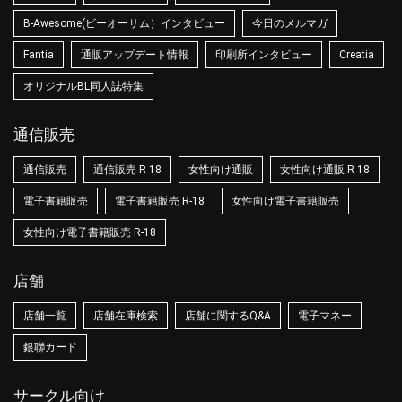
B-Awesome(ビーオーサム）インタビュー
今日のメルマガ
Fantia
通販アップデート情報
印刷所インタビュー
Creatia
オリジナルBL同人誌特集
通信販売
通信販売
通信販売 R-18
女性向け通販
女性向け通販 R-18
電子書籍販売
電子書籍販売 R-18
女性向け電子書籍販売
女性向け電子書籍販売 R-18
店舗
店舗一覧
店舗在庫検索
店舗に関するQ&A
電子マネー
銀聯カード
サークル向け