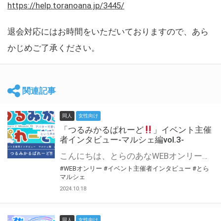
https://help.toranoana.jp/3445/
退会対応にはお時間をいただいておりますので、あら
かじめご了承ください。
関連記事
同人
女性向け
「つるみかるぱれーど
」イベント主催
者インタビュー-マルシェ編vol.3-
こんにちは、とらのあなWEBオンリー運営スタッフです。 新たにお届けする、イベント主催者インタビュー-マルシェ編-は、 とらのあなWEBオンリー「マルシェ」をご利用した主催様に 「マルシェ」を使って開催した感想や心がけをお聞きする企画です。 今回は、WEBオンリー初開催「つるみかるぱれーど
#WEBオンリー
#イベント主催者インタビュー
#とら
マルシェ
2024.10.18
同人
女性向け