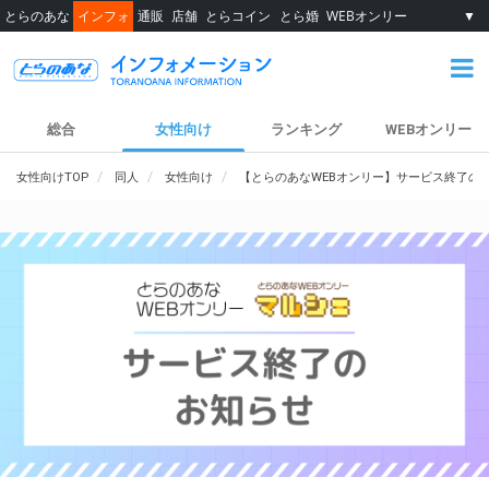
とらのあな
インフォ
通販
店舗
とらコイン
とら婚
WEBオンリー
▼
総合
女性向け
ランキング
WEBオンリー
女性向けTOP
同人
女性向け
【とらのあなWEBオンリー】サービス終了の