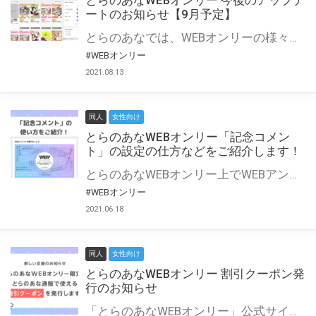
とらのあなWEBオンリー 今後のアップデ
ートのお知らせ【9月予定】
とらのあなでは、WEBオンリーの様々な支援を実施しています。 今回は2021年9月に実装を予定しているアップデート情報についてご紹介いたします。 とらのあなWEBオンリーサイトはこちら
#WEBオンリー
2021.08.13
同人
女性向け
とらのあなWEBオンリー「記念コメン
ト」の設定の仕方などをご紹介します！
とらのあなWEBオンリー上でWEBアンソロジーが作成できる「記念コメント」について、その使い方や作成手順を解説します！ 支援タイプを「サークル参加型」「サークル参加型・マルシェ(イベント会場)機能付き」でお申し込みいただいている主催者様はぜひご活用ください♪ とらのあなWEBオンリーサイトはこちら
#WEBオンリー
2021.06.18
同人
女性向け
とらのあなWEBオンリー 割引クーポン発
行のお知らせ
「とらのあなWEBオンリー」公式サイトでとらのあな通販の「割引クーポン」を配布中！ イベントごとに開催当日限定で使える割引クーポンのシリアルコードを発行します。 とらのあなWEBオンリーのページをチェックして、イベント当日にお得にお買い物を楽しみましょう♪ ※本キャンペーンは予告なく終了する場合がございます。 とらのあなWEBオンリーサイトはこちら