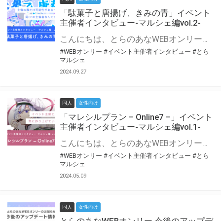
「駄菓子と唐揚げ、きみの青」イベント
主催者インタビュー-マルシェ編vol.2-
こんにちは、とらのあなWEBオンリー運営スタッフです。 新たにお届けする、イベント主催者インタビュー-マルシェ編-は、 とらのあなWEBオンリー「マルシェ」をご利用の主催様に 「マルシェ」を使ってイベントを開催した感想や心がけをお聞きする企画です。 今回は、WEBオンリー初開催「駄菓子と唐揚げ、きみの青」より、 主催のぎこ六屋様にお話を伺いました。 協力：ぎこ六屋様／イベント公式Twitter（@krkgwks） とらのあなWEBオンリー「マルシェ」とは？ WEBオンリーでリアルタイムでコミュニケーションがとれるオンライン会場です。
#WEBオンリー
#イベント主催者インタビュー
#とら
マルシェ
2024.09.27
同人
女性向け
「マレシルプラン – Online7 –」イベント
主催者インタビュー-マルシェ編vol.1-
こんにちは、とらのあなWEBオンリー運営スタッフです。 新たにお届けする、イベント主催者インタビュー-マルシェ編-は、 とらのあなWEBオンリー「マルシェ」をご利用した主催様に 「マルシェ」を使って開催した感想や心がけをお聞きする企画です。 今回は、WEBオンリー開催7回目迎えた「マレシルプラン – Online7 –」より、 主催の玉川うた様にお話を伺いました。 ▼マレシルプランのインタビュー前回記事 「イベント主催者インタビュー vol.6」はこちら 協力：玉川うた様（マレシルプラン実行委員会 代表）／イベント公式Twitter（@mallesil_plan） とらのあなWEBオンリー「マルシェ」とは？ WEBオンリーでリアルタイムでコミュニケーションがとれるオンライン会場です。
#WEBオンリー
#イベント主催者インタビュー
#とら
マルシェ
2024.05.09
同人
女性向け