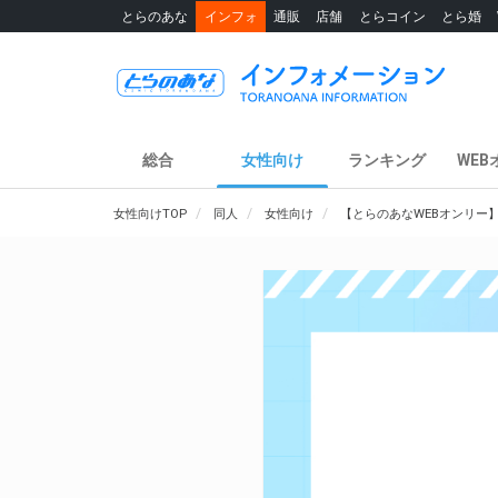
とらのあな
インフォ
通販
店舗
とらコイン
とら婚
総合
女性向け
ランキング
WEB
女性向けTOP
同人
女性向け
【とらのあなWEBオンリー