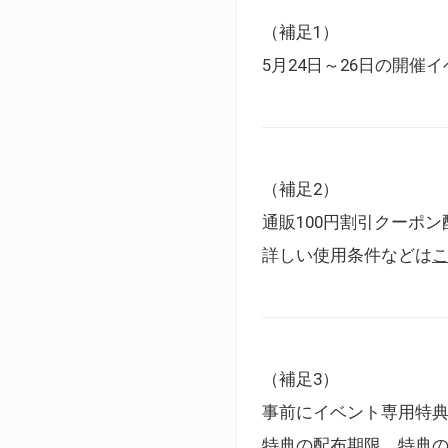
（補足1）
5月24日～26日の開
（補足2）
通販100円割引クーポン
詳しい使用条件などは
（補足3）
事前にイベント専用特
特典の配布期限、特典