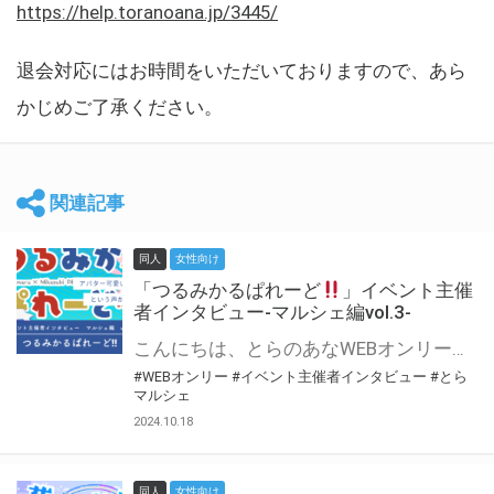
https://help.toranoana.jp/3445/
退会対応にはお時間をいただいておりますので、あら
かじめご了承ください。
関連記事
同人
女性向け
「つるみかるぱれーど
」イベント主催
者インタビュー-マルシェ編vol.3-
こんにちは、とらのあなWEBオンリー運営スタッフです。 新たにお届けする、イベント主催者インタビュー-マルシェ編-は、 とらのあなWEBオンリー「マルシェ」をご利用した主催様に 「マルシェ」を使って開催した感想や心がけをお聞きする企画です。 今回は、WEBオンリー初開催「つるみかるぱれーど
#WEBオンリー
#イベント主催者インタビュー
#とら
マルシェ
2024.10.18
同人
女性向け