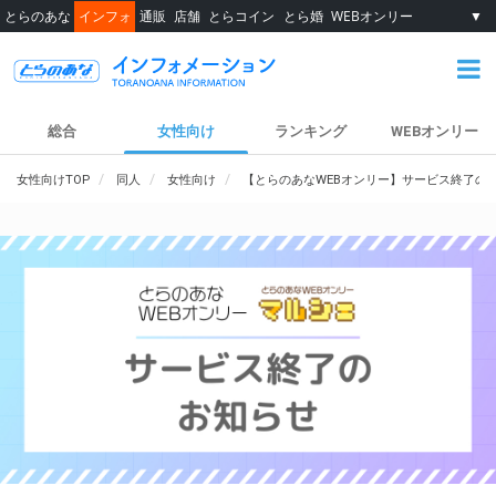
とらのあな
インフォ
通販
店舗
とらコイン
とら婚
WEBオンリー
▼
総合
女性向け
ランキング
WEBオンリー
女性向けTOP
同人
女性向け
【とらのあなWEBオンリー】サービス終了の