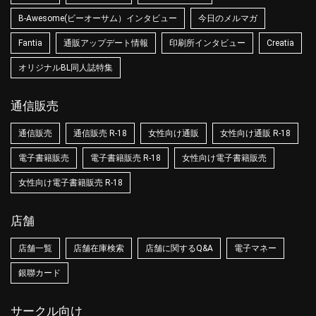
B-Awesome(ビーオーサム）インタビュー
今日のメルマガ
Fantia
通販アップデート情報
印刷所インタビュー
Creatia
オリジナルBL同人誌特集
通信販売
通信販売
通信販売 R-18
女性向け通販
女性向け通販 R-18
電子書籍販売
電子書籍販売 R-18
女性向け電子書籍販売
女性向け電子書籍販売 R-18
店舗
店舗一覧
店舗在庫検索
店舗に関するQ&A
電子マネー
銀聯カード
サークル向け