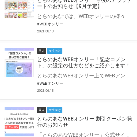
とらのあなWEBオンリー 今後のアップデ
ートのお知らせ【9月予定】
とらのあなでは、WEBオンリーの様々な支援を実施しています。 今回は2021年9月に実装を予定しているアップデート情報についてご紹介いたします。 とらのあなWEBオンリーサイトはこちら
#WEBオンリー
2021.08.13
同人
女性向け
とらのあなWEBオンリー「記念コメン
ト」の設定の仕方などをご紹介します！
とらのあなWEBオンリー上でWEBアンソロジーが作成できる「記念コメント」について、その使い方や作成手順を解説します！ 支援タイプを「サークル参加型」「サークル参加型・マルシェ(イベント会場)機能付き」でお申し込みいただいている主催者様はぜひご活用ください♪ とらのあなWEBオンリーサイトはこちら
#WEBオンリー
2021.06.18
同人
女性向け
とらのあなWEBオンリー 割引クーポン発
行のお知らせ
「とらのあなWEBオンリー」公式サイトでとらのあな通販の「割引クーポン」を配布中！ イベントごとに開催当日限定で使える割引クーポンのシリアルコードを発行します。 とらのあなWEBオンリーのページをチェックして、イベント当日にお得にお買い物を楽しみましょう♪ ※本キャンペーンは予告なく終了する場合がございます。 とらのあなWEBオンリーサイトはこちら