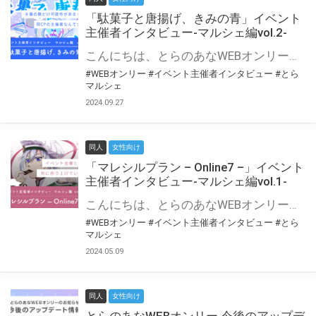
「駄菓子と唐揚げ、きみの青」イベント
主催者インタビュー-マルシェ編vol.2-
こんにちは、とらのあなWEBオンリー運営スタッフです。 新たにお届けする、イベント主催者インタビュー-マルシェ編-は、 とらのあなWEBオンリー「マルシェ」をご利用の主催様に 「マルシェ」を使ってイベントを開催した感想や心がけをお聞きする企画です。 今回は、WEBオンリー初開催「駄菓子と唐揚げ、きみの青」より、 主催のぎこ六屋様にお話を伺いました。 協力：ぎこ六屋様／イベント公式Twitter（@krkgwks） とらのあなWEBオンリー「マルシェ」とは？ WEBオンリーでリアルタイムでコミュニケーションがとれるオンライン会場です。
#WEBオンリー
#イベント主催者インタビュー
#とら
マルシェ
2024.09.27
同人
女性向け
「マレシルプラン – Online7 –」イベント
主催者インタビュー-マルシェ編vol.1-
こんにちは、とらのあなWEBオンリー運営スタッフです。 新たにお届けする、イベント主催者インタビュー-マルシェ編-は、 とらのあなWEBオンリー「マルシェ」をご利用した主催様に 「マルシェ」を使って開催した感想や心がけをお聞きする企画です。 今回は、WEBオンリー開催7回目迎えた「マレシルプラン – Online7 –」より、 主催の玉川うた様にお話を伺いました。 ▼マレシルプランのインタビュー前回記事 「イベント主催者インタビュー vol.6」はこちら 協力：玉川うた様（マレシルプラン実行委員会 代表）／イベント公式Twitter（@mallesil_plan） とらのあなWEBオンリー「マルシェ」とは？ WEBオンリーでリアルタイムでコミュニケーションがとれるオンライン会場です。
#WEBオンリー
#イベント主催者インタビュー
#とら
マルシェ
2024.05.09
同人
女性向け