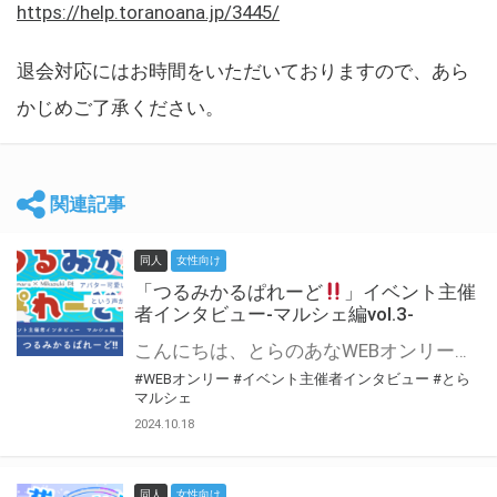
https://help.toranoana.jp/3445/
退会対応にはお時間をいただいておりますので、あら
かじめご了承ください。
関連記事
同人
女性向け
「つるみかるぱれーど
」イベント主催
者インタビュー-マルシェ編vol.3-
こんにちは、とらのあなWEBオンリー運営スタッフです。 新たにお届けする、イベント主催者インタビュー-マルシェ編-は、 とらのあなWEBオンリー「マルシェ」をご利用した主催様に 「マルシェ」を使って開催した感想や心がけをお聞きする企画です。 今回は、WEBオンリー初開催「つるみかるぱれーど
#WEBオンリー
#イベント主催者インタビュー
#とら
マルシェ
2024.10.18
同人
女性向け