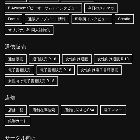
B-Awesome(ビーオーサム）インタビュー
今日のメルマガ
Fantia
通販アップデート情報
印刷所インタビュー
Creatia
オリジナルBL同人誌特集
通信販売
通信販売
通信販売 R-18
女性向け通販
女性向け通販 R-18
電子書籍販売
電子書籍販売 R-18
女性向け電子書籍販売
女性向け電子書籍販売 R-18
店舗
店舗一覧
店舗在庫検索
店舗に関するQ&A
電子マネー
銀聯カード
サークル向け