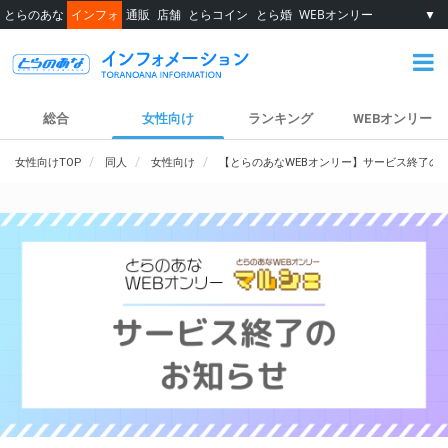
とらのあな
インフォ
通販
店舗
とらコイン
とら婚
WEBオンリー
▼
総合
女性向け
ランキング
WEBオンリー
女性向けTOP
同人
女性向け
【とらのあなWEBオンリー】サービス終了の