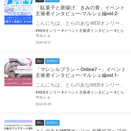
「駄菓子と唐揚げ、きみの青」イベント
主催者インタビュー-マルシェ編vol.2-
こんにちは、とらのあなWEBオンリー運営スタッフです。 新たにお届けする、イベント主催者インタビュー-マルシェ編-は、 とらのあなWEBオンリー「マルシェ」をご利用の主催様に 「マルシェ」を使ってイベントを開催した感想や心がけをお聞きする企画です。 今回は、WEBオンリー初開催「駄菓子と唐揚げ、きみの青」より、 主催のぎこ六屋様にお話を伺いました。 協力：ぎこ六屋様／イベント公式Twitter（@krkgwks） とらのあなWEBオンリー「マルシェ」とは？ WEBオンリーでリアルタイムでコミュニケーションがとれるオンライン会場です。
#WEBオンリー
#イベント主催者インタビュー
#とら
マルシェ
2024.09.27
同人
女性向け
「マレシルプラン – Online7 –」イベント
主催者インタビュー-マルシェ編vol.1-
こんにちは、とらのあなWEBオンリー運営スタッフです。 新たにお届けする、イベント主催者インタビュー-マルシェ編-は、 とらのあなWEBオンリー「マルシェ」をご利用した主催様に 「マルシェ」を使って開催した感想や心がけをお聞きする企画です。 今回は、WEBオンリー開催7回目迎えた「マレシルプラン – Online7 –」より、 主催の玉川うた様にお話を伺いました。 ▼マレシルプランのインタビュー前回記事 「イベント主催者インタビュー vol.6」はこちら 協力：玉川うた様（マレシルプラン実行委員会 代表）／イベント公式Twitter（@mallesil_plan） とらのあなWEBオンリー「マルシェ」とは？ WEBオンリーでリアルタイムでコミュニケーションがとれるオンライン会場です。
#WEBオンリー
#イベント主催者インタビュー
#とら
マルシェ
2024.05.09
同人
女性向け