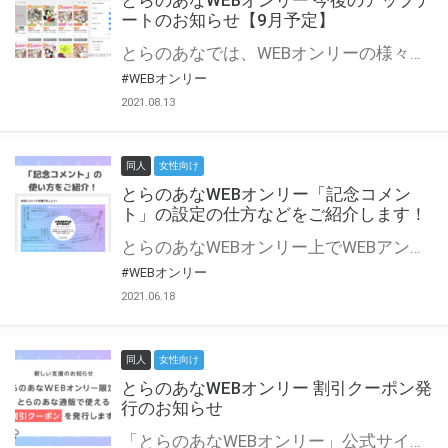
とらのあなWEBオンリー 今後のアップデ
ートのお知らせ【9月予定】
とらのあなでは、WEBオンリーの様々な支援を実施しています。 今回は2021年9月に実装を予定しているアップデート情報についてご紹介いたします。 とらのあなWEBオンリーサイトはこちら
#WEBオンリー
2021.08.13
同人
女性向け
とらのあなWEBオンリー「記念コメン
ト」の設定の仕方などをご紹介します！
とらのあなWEBオンリー上でWEBアンソロジーが作成できる「記念コメント」について、その使い方や作成手順を解説します！ 支援タイプを「サークル参加型」「サークル参加型・マルシェ(イベント会場)機能付き」でお申し込みいただいている主催者様はぜひご活用ください♪ とらのあなWEBオンリーサイトはこちら
#WEBオンリー
2021.06.18
同人
女性向け
とらのあなWEBオンリー 割引クーポン発
行のお知らせ
「とらのあなWEBオンリー」公式サイトでとらのあな通販の「割引クーポン」を配布中！ イベントごとに開催当日限定で使える割引クーポンのシリアルコードを発行します。 とらのあなWEBオンリーのページをチェックして、イベント当日にお得にお買い物を楽しみましょう♪ ※本キャンペーンは予告なく終了する場合がございます。 とらのあなWEBオンリーサイトはこちら