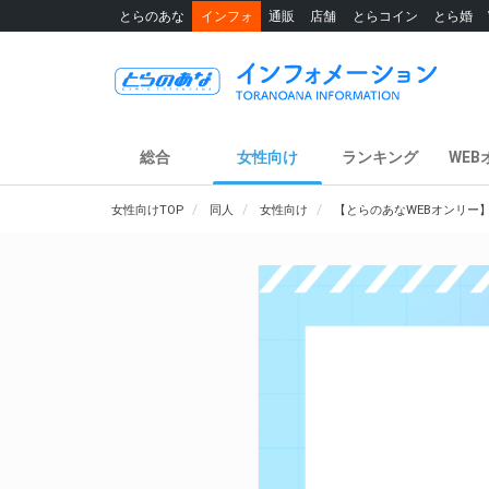
とらのあな
インフォ
通販
店舗
とらコイン
とら婚
総合
女性向け
ランキング
WEB
女性向けTOP
同人
女性向け
【とらのあなWEBオンリー