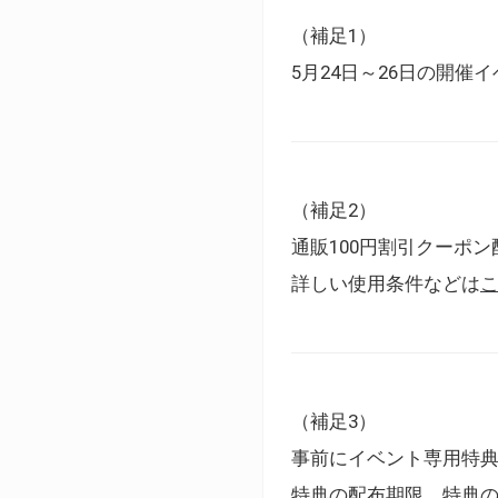
（補足1）
5月24日～26日の開
（補足2）
通販100円割引クーポン
詳しい使用条件などは
（補足3）
事前にイベント専用特
特典の配布期限、特典