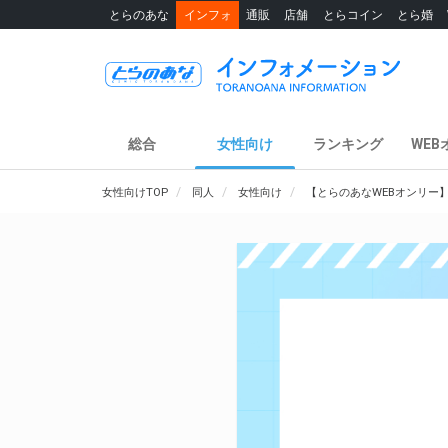
とらのあな
インフォ
通販
店舗
とらコイン
とら婚
総合
女性向け
ランキング
WEB
女性向けTOP
同人
女性向け
【とらのあなWEBオンリー