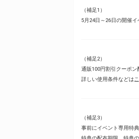
（補足1）
5月24日～26日の開
（補足2）
通販100円割引クーポン
詳しい使用条件などは
（補足3）
事前にイベント専用特
特典の配布期限、特典