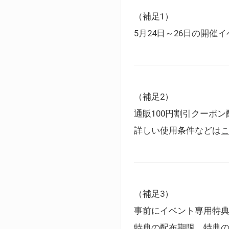
（補足1）
5月24日～26日の開
（補足2）
通販100円割引クーポン
詳しい使用条件などは
（補足3）
事前にイベント専用特
特典の配布期限、特典