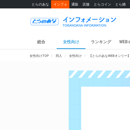
とらのあな
インフォ
通販
店舗
とらコイン
とら婚
総合
女性向け
ランキング
WEB
女性向けTOP
同人
女性向け
【とらのあなWEBオンリー