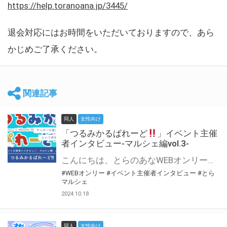
https://help.toranoana.jp/3445/
退会対応にはお時間をいただいておりますので、あら
かじめご了承ください。
関連記事
同人
女性向け
「つるみかるぱれーど
」イベント主催
者インタビュー-マルシェ編vol.3-
こんにちは、とらのあなWEBオンリー運営スタッフです。 新たにお届けする、イベント主催者インタビュー-マルシェ編-は、 とらのあなWEBオンリー「マルシェ」をご利用した主催様に 「マルシェ」を使って開催した感想や心がけをお聞きする企画です。 今回は、WEBオンリー初開催「つるみかるぱれーど
#WEBオンリー
#イベント主催者インタビュー
#とら
マルシェ
2024.10.18
同人
女性向け