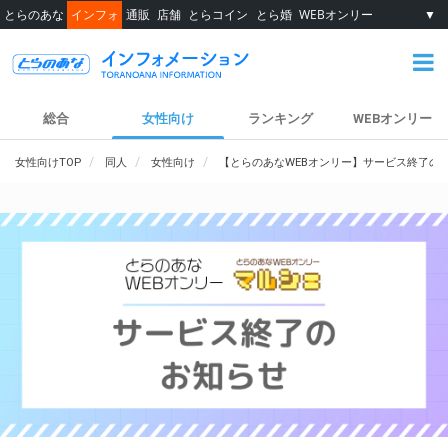
とらのあな
インフォ
通販
店舗
とらコイン
とら婚
WEBオンリー
▼
総合
女性向け
ランキング
WEBオンリー
女性向けTOP
同人
女性向け
【とらのあなWEBオンリー】サービス終了の