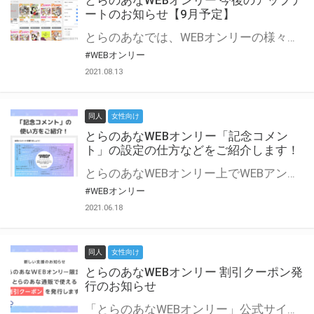
とらのあなWEBオンリー 今後のアップデ
ートのお知らせ【9月予定】
とらのあなでは、WEBオンリーの様々な支援を実施しています。 今回は2021年9月に実装を予定しているアップデート情報についてご紹介いたします。 とらのあなWEBオンリーサイトはこちら
#WEBオンリー
2021.08.13
同人
女性向け
とらのあなWEBオンリー「記念コメン
ト」の設定の仕方などをご紹介します！
とらのあなWEBオンリー上でWEBアンソロジーが作成できる「記念コメント」について、その使い方や作成手順を解説します！ 支援タイプを「サークル参加型」「サークル参加型・マルシェ(イベント会場)機能付き」でお申し込みいただいている主催者様はぜひご活用ください♪ とらのあなWEBオンリーサイトはこちら
#WEBオンリー
2021.06.18
同人
女性向け
とらのあなWEBオンリー 割引クーポン発
行のお知らせ
「とらのあなWEBオンリー」公式サイトでとらのあな通販の「割引クーポン」を配布中！ イベントごとに開催当日限定で使える割引クーポンのシリアルコードを発行します。 とらのあなWEBオンリーのページをチェックして、イベント当日にお得にお買い物を楽しみましょう♪ ※本キャンペーンは予告なく終了する場合がございます。 とらのあなWEBオンリーサイトはこちら