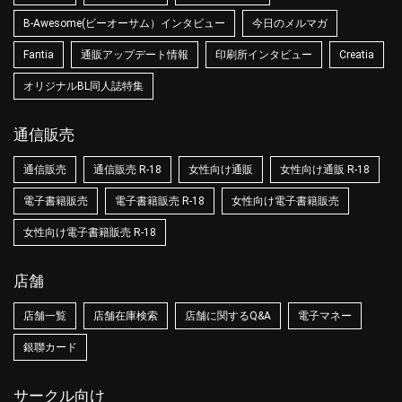
B-Awesome(ビーオーサム）インタビュー
今日のメルマガ
Fantia
通販アップデート情報
印刷所インタビュー
Creatia
オリジナルBL同人誌特集
通信販売
通信販売
通信販売 R-18
女性向け通販
女性向け通販 R-18
電子書籍販売
電子書籍販売 R-18
女性向け電子書籍販売
女性向け電子書籍販売 R-18
店舗
店舗一覧
店舗在庫検索
店舗に関するQ&A
電子マネー
銀聯カード
サークル向け