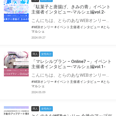
「駄菓子と唐揚げ、きみの青」イベント
主催者インタビュー-マルシェ編vol.2-
こんにちは、とらのあなWEBオンリー運営スタッフです。 新たにお届けする、イベント主催者インタビュー-マルシェ編-は、 とらのあなWEBオンリー「マルシェ」をご利用の主催様に 「マルシェ」を使ってイベントを開催した感想や心がけをお聞きする企画です。 今回は、WEBオンリー初開催「駄菓子と唐揚げ、きみの青」より、 主催のぎこ六屋様にお話を伺いました。 協力：ぎこ六屋様／イベント公式Twitter（@krkgwks） とらのあなWEBオンリー「マルシェ」とは？ WEBオンリーでリアルタイムでコミュニケーションがとれるオンライン会場です。
#WEBオンリー
#イベント主催者インタビュー
#とら
マルシェ
2024.09.27
同人
女性向け
「マレシルプラン – Online7 –」イベント
主催者インタビュー-マルシェ編vol.1-
こんにちは、とらのあなWEBオンリー運営スタッフです。 新たにお届けする、イベント主催者インタビュー-マルシェ編-は、 とらのあなWEBオンリー「マルシェ」をご利用した主催様に 「マルシェ」を使って開催した感想や心がけをお聞きする企画です。 今回は、WEBオンリー開催7回目迎えた「マレシルプラン – Online7 –」より、 主催の玉川うた様にお話を伺いました。 ▼マレシルプランのインタビュー前回記事 「イベント主催者インタビュー vol.6」はこちら 協力：玉川うた様（マレシルプラン実行委員会 代表）／イベント公式Twitter（@mallesil_plan） とらのあなWEBオンリー「マルシェ」とは？ WEBオンリーでリアルタイムでコミュニケーションがとれるオンライン会場です。
#WEBオンリー
#イベント主催者インタビュー
#とら
マルシェ
2024.05.09
同人
女性向け