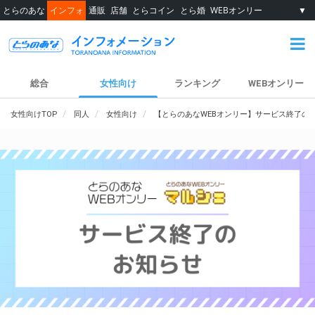
とらのあな
インフォ
通販
店舗
とらコイン
とら婚
WEBオンリー
▼
総合
女性向け
ランキング
WEBオンリー
女性向けTOP
同人
女性向け
【とらのあなWEBオンリー】サービス終了の