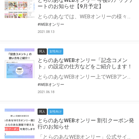
とらのあなWEBオンリー 今後のアップデ
ートのお知らせ【9月予定】
とらのあなでは、WEBオンリーの様々な支援を実施しています。 今回は2021年9月に実装を予定しているアップデート情報についてご紹介いたします。 とらのあなWEBオンリーサイトはこちら
#WEBオンリー
2021.08.13
同人
女性向け
とらのあなWEBオンリー「記念コメン
ト」の設定の仕方などをご紹介します！
とらのあなWEBオンリー上でWEBアンソロジーが作成できる「記念コメント」について、その使い方や作成手順を解説します！ 支援タイプを「サークル参加型」「サークル参加型・マルシェ(イベント会場)機能付き」でお申し込みいただいている主催者様はぜひご活用ください♪ とらのあなWEBオンリーサイトはこちら
#WEBオンリー
2021.06.18
同人
女性向け
とらのあなWEBオンリー 割引クーポン発
行のお知らせ
「とらのあなWEBオンリー」公式サイトでとらのあな通販の「割引クーポン」を配布中！ イベントごとに開催当日限定で使える割引クーポンのシリアルコードを発行します。 とらのあなWEBオンリーのページをチェックして、イベント当日にお得にお買い物を楽しみましょう♪ ※本キャンペーンは予告なく終了する場合がございます。 とらのあなWEBオンリーサイトはこちら