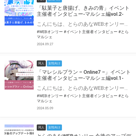
「駄菓子と唐揚げ、きみの青」イベント
主催者インタビュー-マルシェ編vol.2-
こんにちは、とらのあなWEBオンリー運営スタッフです。 新たにお届けする、イベント主催者インタビュー-マルシェ編-は、 とらのあなWEBオンリー「マルシェ」をご利用の主催様に 「マルシェ」を使ってイベントを開催した感想や心がけをお聞きする企画です。 今回は、WEBオンリー初開催「駄菓子と唐揚げ、きみの青」より、 主催のぎこ六屋様にお話を伺いました。 協力：ぎこ六屋様／イベント公式Twitter（@krkgwks） とらのあなWEBオンリー「マルシェ」とは？ WEBオンリーでリアルタイムでコミュニケーションがとれるオンライン会場です。
#WEBオンリー
#イベント主催者インタビュー
#とら
マルシェ
2024.09.27
同人
女性向け
「マレシルプラン – Online7 –」イベント
主催者インタビュー-マルシェ編vol.1-
こんにちは、とらのあなWEBオンリー運営スタッフです。 新たにお届けする、イベント主催者インタビュー-マルシェ編-は、 とらのあなWEBオンリー「マルシェ」をご利用した主催様に 「マルシェ」を使って開催した感想や心がけをお聞きする企画です。 今回は、WEBオンリー開催7回目迎えた「マレシルプラン – Online7 –」より、 主催の玉川うた様にお話を伺いました。 ▼マレシルプランのインタビュー前回記事 「イベント主催者インタビュー vol.6」はこちら 協力：玉川うた様（マレシルプラン実行委員会 代表）／イベント公式Twitter（@mallesil_plan） とらのあなWEBオンリー「マルシェ」とは？ WEBオンリーでリアルタイムでコミュニケーションがとれるオンライン会場です。
#WEBオンリー
#イベント主催者インタビュー
#とら
マルシェ
2024.05.09
同人
女性向け