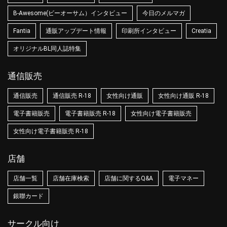
B-Awesome(ビーオーサム）インタビュー
今日のメルマガ
Fantia
通販アップデート情報
印刷所インタビュー
Creatia
オリジナルBL同人誌特集
通信販売
通信販売
通信販売 R-18
女性向け通販
女性向け通販 R-18
電子書籍販売
電子書籍販売 R-18
女性向け電子書籍販売
女性向け電子書籍販売 R-18
店舗
店舗一覧
店舗在庫検索
店舗に関するQ&A
電子マネー
銀聯カード
サークル向け