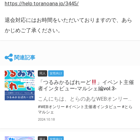
https://help.toranoana.jp/3445/
退会対応にはお時間をいただいておりますので、あら
かじめご了承ください。
関連記事
同人
女性向け
「つるみかるぱれーど
」イベント主催
者インタビュー-マルシェ編vol.3-
こんにちは、とらのあなWEBオンリー運営スタッフです。 新たにお届けする、イベント主催者インタビュー-マルシェ編-は、 とらのあなWEBオンリー「マルシェ」をご利用した主催様に 「マルシェ」を使って開催した感想や心がけをお聞きする企画です。 今回は、WEBオンリー初開催「つるみかるぱれーど
#WEBオンリー
#イベント主催者インタビュー
#とら
マルシェ
2024.10.18
同人
女性向け