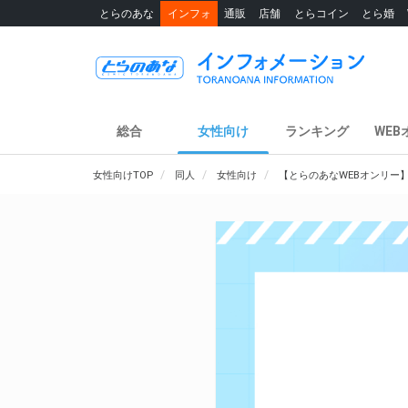
とらのあな
インフォ
通販
店舗
とらコイン
とら婚
総合
女性向け
ランキング
WEB
女性向けTOP
同人
女性向け
【とらのあなWEBオンリー