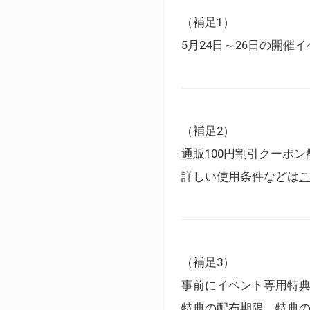
（補足1）
5月24日～26日の開
（補足2）
通販100円割引クーポン
詳しい使用条件などは
（補足3）
事前にイベント専用特
特典の配布期限、特典