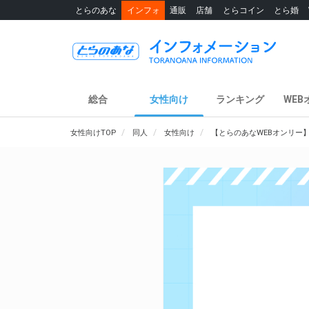
とらのあな
インフォ
通販
店舗
とらコイン
とら婚
総合
女性向け
ランキング
WEB
女性向けTOP
同人
女性向け
【とらのあなWEBオンリー