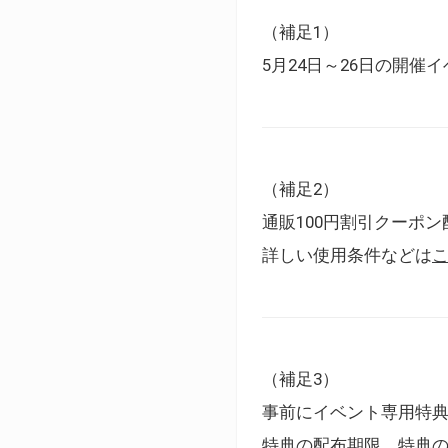
（補足1）
5月24日～26日の開
（補足2）
通販100円割引クーポン
詳しい使用条件などは
（補足3）
事前にイベント専用特
特典の配布期限、特典