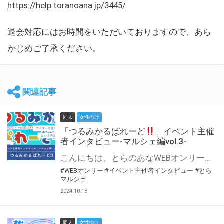
https://help.toranoana.jp/3445/
退会対応にはお時間をいただいておりますので、あら
かじめご了承ください。
関連記事
同人
女性向け
「つるみかるぱれーど
」イベント主催
者インタビュー-マルシェ編vol.3-
こんにちは、とらのあなWEBオンリー運営スタッフです。 新たにお届けする、イベント主催者インタビュー-マルシェ編-は、 とらのあなWEBオンリー「マルシェ」をご利用した主催様に 「マルシェ」を使って開催した感想や心がけをお聞きする企画です。 今回は、WEBオンリー初開催「つるみかるぱれーど
#WEBオンリー
#イベント主催者インタビュー
#とら
マルシェ
2024.10.18
同人
女性向け