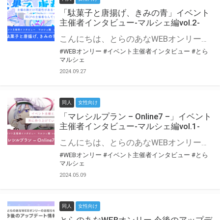
「駄菓子と唐揚げ、きみの青」イベント
主催者インタビュー-マルシェ編vol.2-
こんにちは、とらのあなWEBオンリー運営スタッフです。 新たにお届けする、イベント主催者インタビュー-マルシェ編-は、 とらのあなWEBオンリー「マルシェ」をご利用の主催様に 「マルシェ」を使ってイベントを開催した感想や心がけをお聞きする企画です。 今回は、WEBオンリー初開催「駄菓子と唐揚げ、きみの青」より、 主催のぎこ六屋様にお話を伺いました。 協力：ぎこ六屋様／イベント公式Twitter（@krkgwks） とらのあなWEBオンリー「マルシェ」とは？ WEBオンリーでリアルタイムでコミュニケーションがとれるオンライン会場です。
#WEBオンリー
#イベント主催者インタビュー
#とら
マルシェ
2024.09.27
同人
女性向け
「マレシルプラン – Online7 –」イベント
主催者インタビュー-マルシェ編vol.1-
こんにちは、とらのあなWEBオンリー運営スタッフです。 新たにお届けする、イベント主催者インタビュー-マルシェ編-は、 とらのあなWEBオンリー「マルシェ」をご利用した主催様に 「マルシェ」を使って開催した感想や心がけをお聞きする企画です。 今回は、WEBオンリー開催7回目迎えた「マレシルプラン – Online7 –」より、 主催の玉川うた様にお話を伺いました。 ▼マレシルプランのインタビュー前回記事 「イベント主催者インタビュー vol.6」はこちら 協力：玉川うた様（マレシルプラン実行委員会 代表）／イベント公式Twitter（@mallesil_plan） とらのあなWEBオンリー「マルシェ」とは？ WEBオンリーでリアルタイムでコミュニケーションがとれるオンライン会場です。
#WEBオンリー
#イベント主催者インタビュー
#とら
マルシェ
2024.05.09
同人
女性向け