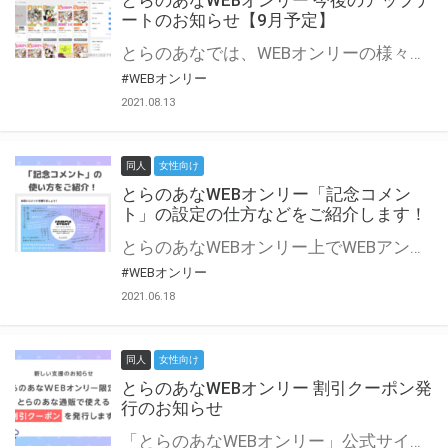
とらのあなWEBオンリー 今後のアップデ
ートのお知らせ【9月予定】
とらのあなでは、WEBオンリーの様々な支援を実施しています。 今回は2021年9月に実装を予定しているアップデート情報についてご紹介いたします。 とらのあなWEBオンリーサイトはこちら
#WEBオンリー
2021.08.13
同人
女性向け
とらのあなWEBオンリー「記念コメン
ト」の設定の仕方などをご紹介します！
とらのあなWEBオンリー上でWEBアンソロジーが作成できる「記念コメント」について、その使い方や作成手順を解説します！ 支援タイプを「サークル参加型」「サークル参加型・マルシェ(イベント会場)機能付き」でお申し込みいただいている主催者様はぜひご活用ください♪ とらのあなWEBオンリーサイトはこちら
#WEBオンリー
2021.06.18
同人
女性向け
とらのあなWEBオンリー 割引クーポン発
行のお知らせ
「とらのあなWEBオンリー」公式サイトでとらのあな通販の「割引クーポン」を配布中！ イベントごとに開催当日限定で使える割引クーポンのシリアルコードを発行します。 とらのあなWEBオンリーのページをチェックして、イベント当日にお得にお買い物を楽しみましょう♪ ※本キャンペーンは予告なく終了する場合がございます。 とらのあなWEBオンリーサイトはこちら