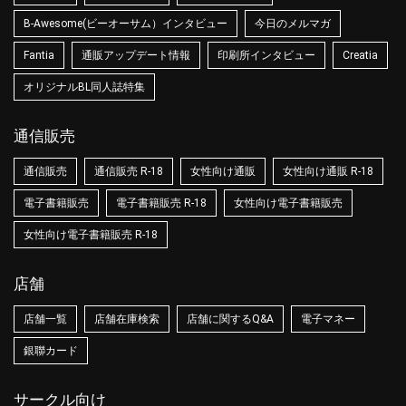
B-Awesome(ビーオーサム）インタビュー
今日のメルマガ
Fantia
通販アップデート情報
印刷所インタビュー
Creatia
オリジナルBL同人誌特集
通信販売
通信販売
通信販売 R-18
女性向け通販
女性向け通販 R-18
電子書籍販売
電子書籍販売 R-18
女性向け電子書籍販売
女性向け電子書籍販売 R-18
店舗
店舗一覧
店舗在庫検索
店舗に関するQ&A
電子マネー
銀聯カード
サークル向け