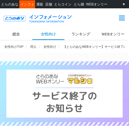
とらのあな
インフォ
通販
店舗
とらコイン
とら婚
WEBオンリー
▼
総合
女性向け
ランキング
WEBオンリー
女性向けTOP
同人
女性向け
【とらのあなWEBオンリー】サービス終了の