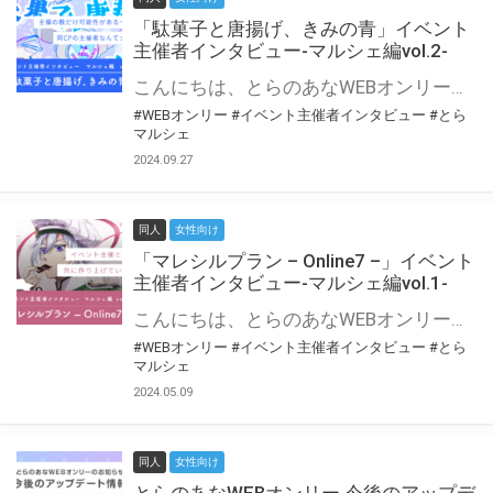
「駄菓子と唐揚げ、きみの青」イベント
主催者インタビュー-マルシェ編vol.2-
こんにちは、とらのあなWEBオンリー運営スタッフです。 新たにお届けする、イベント主催者インタビュー-マルシェ編-は、 とらのあなWEBオンリー「マルシェ」をご利用の主催様に 「マルシェ」を使ってイベントを開催した感想や心がけをお聞きする企画です。 今回は、WEBオンリー初開催「駄菓子と唐揚げ、きみの青」より、 主催のぎこ六屋様にお話を伺いました。 協力：ぎこ六屋様／イベント公式Twitter（@krkgwks） とらのあなWEBオンリー「マルシェ」とは？ WEBオンリーでリアルタイムでコミュニケーションがとれるオンライン会場です。
#WEBオンリー
#イベント主催者インタビュー
#とら
マルシェ
2024.09.27
同人
女性向け
「マレシルプラン – Online7 –」イベント
主催者インタビュー-マルシェ編vol.1-
こんにちは、とらのあなWEBオンリー運営スタッフです。 新たにお届けする、イベント主催者インタビュー-マルシェ編-は、 とらのあなWEBオンリー「マルシェ」をご利用した主催様に 「マルシェ」を使って開催した感想や心がけをお聞きする企画です。 今回は、WEBオンリー開催7回目迎えた「マレシルプラン – Online7 –」より、 主催の玉川うた様にお話を伺いました。 ▼マレシルプランのインタビュー前回記事 「イベント主催者インタビュー vol.6」はこちら 協力：玉川うた様（マレシルプラン実行委員会 代表）／イベント公式Twitter（@mallesil_plan） とらのあなWEBオンリー「マルシェ」とは？ WEBオンリーでリアルタイムでコミュニケーションがとれるオンライン会場です。
#WEBオンリー
#イベント主催者インタビュー
#とら
マルシェ
2024.05.09
同人
女性向け