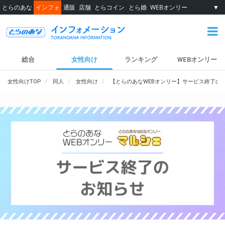
とらのあな
インフォ
通販
店舗
とらコイン
とら婚
WEBオンリー
▼
総合
女性向け
ランキング
WEBオンリー
女性向けTOP
同人
女性向け
【とらのあなWEBオンリー】サービス終了の