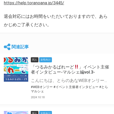
https://help.toranoana.jp/3445/
退会対応にはお時間をいただいておりますので、あら
かじめご了承ください。
関連記事
同人
女性向け
「つるみかるぱれーど
」イベント主催
者インタビュー-マルシェ編vol.3-
こんにちは、とらのあなWEBオンリー運営スタッフです。 新たにお届けする、イベント主催者インタビュー-マルシェ編-は、 とらのあなWEBオンリー「マルシェ」をご利用した主催様に 「マルシェ」を使って開催した感想や心がけをお聞きする企画です。 今回は、WEBオンリー初開催「つるみかるぱれーど
#WEBオンリー
#イベント主催者インタビュー
#とら
マルシェ
2024.10.18
同人
女性向け