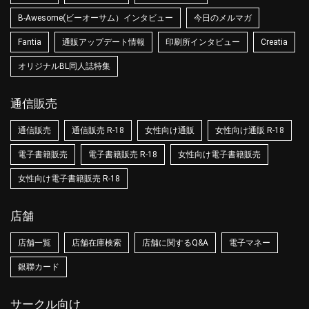
B-Awesome(ビーオーサム）インタビュー
今日のメルマガ
Fantia
通販アップデート情報
印刷所インタビュー
Creatia
オリジナルBL同人誌特集
通信販売
通信販売
通信販売 R-18
女性向け通販
女性向け通販 R-18
電子書籍販売
電子書籍販売 R-18
女性向け電子書籍販売
女性向け電子書籍販売 R-18
店舗
店舗一覧
店舗在庫検索
店舗に関するQ&A
電子マネー
銀聯カード
サークル向け