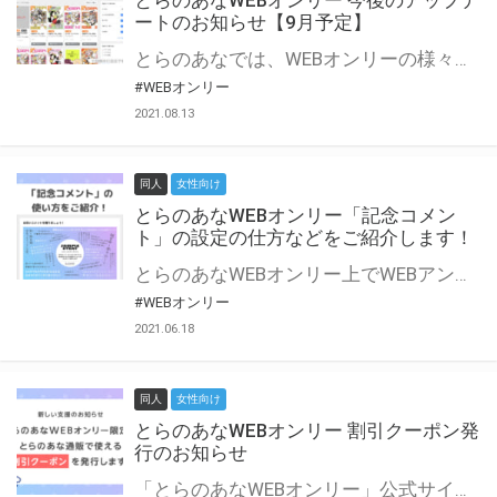
とらのあなWEBオンリー 今後のアップデ
ートのお知らせ【9月予定】
とらのあなでは、WEBオンリーの様々な支援を実施しています。 今回は2021年9月に実装を予定しているアップデート情報についてご紹介いたします。 とらのあなWEBオンリーサイトはこちら
#WEBオンリー
2021.08.13
同人
女性向け
とらのあなWEBオンリー「記念コメン
ト」の設定の仕方などをご紹介します！
とらのあなWEBオンリー上でWEBアンソロジーが作成できる「記念コメント」について、その使い方や作成手順を解説します！ 支援タイプを「サークル参加型」「サークル参加型・マルシェ(イベント会場)機能付き」でお申し込みいただいている主催者様はぜひご活用ください♪ とらのあなWEBオンリーサイトはこちら
#WEBオンリー
2021.06.18
同人
女性向け
とらのあなWEBオンリー 割引クーポン発
行のお知らせ
「とらのあなWEBオンリー」公式サイトでとらのあな通販の「割引クーポン」を配布中！ イベントごとに開催当日限定で使える割引クーポンのシリアルコードを発行します。 とらのあなWEBオンリーのページをチェックして、イベント当日にお得にお買い物を楽しみましょう♪ ※本キャンペーンは予告なく終了する場合がございます。 とらのあなWEBオンリーサイトはこちら