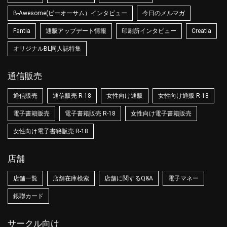
B-Awesome(ビーオーサム）インタビュー
今日のメルマガ
Fantia
通販アップデート情報
印刷所インタビュー
Creatia
オリジナルBL同人誌特集
通信販売
通信販売
通信販売 R-18
女性向け通販
女性向け通販 R-18
電子書籍販売
電子書籍販売 R-18
女性向け電子書籍販売
女性向け電子書籍販売 R-18
店舗
店舗一覧
店舗在庫検索
店舗に関するQ&A
電子マネー
銀聯カード
サークル向け