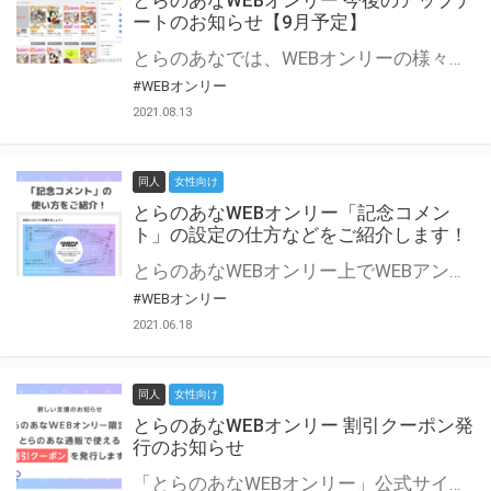
とらのあなWEBオンリー 今後のアップデ
ートのお知らせ【9月予定】
とらのあなでは、WEBオンリーの様々な支援を実施しています。 今回は2021年9月に実装を予定しているアップデート情報についてご紹介いたします。 とらのあなWEBオンリーサイトはこちら
#WEBオンリー
2021.08.13
同人
女性向け
とらのあなWEBオンリー「記念コメン
ト」の設定の仕方などをご紹介します！
とらのあなWEBオンリー上でWEBアンソロジーが作成できる「記念コメント」について、その使い方や作成手順を解説します！ 支援タイプを「サークル参加型」「サークル参加型・マルシェ(イベント会場)機能付き」でお申し込みいただいている主催者様はぜひご活用ください♪ とらのあなWEBオンリーサイトはこちら
#WEBオンリー
2021.06.18
同人
女性向け
とらのあなWEBオンリー 割引クーポン発
行のお知らせ
「とらのあなWEBオンリー」公式サイトでとらのあな通販の「割引クーポン」を配布中！ イベントごとに開催当日限定で使える割引クーポンのシリアルコードを発行します。 とらのあなWEBオンリーのページをチェックして、イベント当日にお得にお買い物を楽しみましょう♪ ※本キャンペーンは予告なく終了する場合がございます。 とらのあなWEBオンリーサイトはこちら