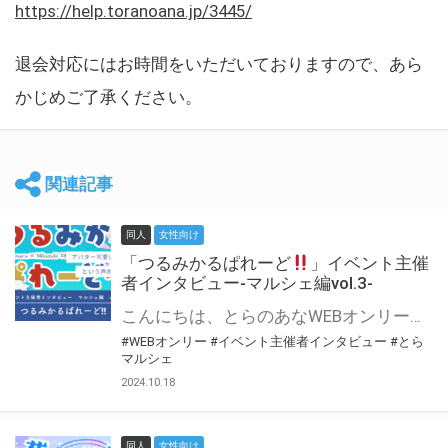
https://help.toranoana.jp/3445/
退会対応にはお時間をいただいておりますので、あら
かじめご了承ください。
関連記事
同人
女性向け
「つるみかるぱれーど
」イベント主催
者インタビュー-マルシェ編vol.3-
こんにちは、とらのあなWEBオンリー運営スタッフです。 新たにお届けする、イベント主催者インタビュー-マルシェ編-は、 とらのあなWEBオンリー「マルシェ」をご利用した主催様に 「マルシェ」を使って開催した感想や心がけをお聞きする企画です。 今回は、WEBオンリー初開催「つるみかるぱれーど
#WEBオンリー
#イベント主催者インタビュー
#とら
マルシェ
2024.10.18
同人
女性向け