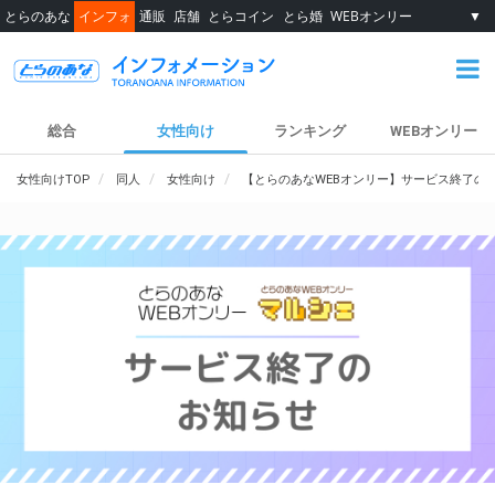
とらのあな
インフォ
通販
店舗
とらコイン
とら婚
WEBオンリー
▼
総合
女性向け
ランキング
WEBオンリー
女性向けTOP
同人
女性向け
【とらのあなWEBオンリー】サービス終了の