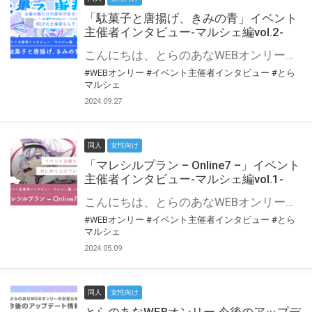
「駄菓子と唐揚げ、きみの青」イベント
主催者インタビュー-マルシェ編vol.2-
こんにちは、とらのあなWEBオンリー運営スタッフです。 新たにお届けする、イベント主催者インタビュー-マルシェ編-は、 とらのあなWEBオンリー「マルシェ」をご利用の主催様に 「マルシェ」を使ってイベントを開催した感想や心がけをお聞きする企画です。 今回は、WEBオンリー初開催「駄菓子と唐揚げ、きみの青」より、 主催のぎこ六屋様にお話を伺いました。 協力：ぎこ六屋様／イベント公式Twitter（@krkgwks） とらのあなWEBオンリー「マルシェ」とは？ WEBオンリーでリアルタイムでコミュニケーションがとれるオンライン会場です。
#WEBオンリー
#イベント主催者インタビュー
#とら
マルシェ
2024.09.27
同人
女性向け
「マレシルプラン – Online7 –」イベント
主催者インタビュー-マルシェ編vol.1-
こんにちは、とらのあなWEBオンリー運営スタッフです。 新たにお届けする、イベント主催者インタビュー-マルシェ編-は、 とらのあなWEBオンリー「マルシェ」をご利用した主催様に 「マルシェ」を使って開催した感想や心がけをお聞きする企画です。 今回は、WEBオンリー開催7回目迎えた「マレシルプラン – Online7 –」より、 主催の玉川うた様にお話を伺いました。 ▼マレシルプランのインタビュー前回記事 「イベント主催者インタビュー vol.6」はこちら 協力：玉川うた様（マレシルプラン実行委員会 代表）／イベント公式Twitter（@mallesil_plan） とらのあなWEBオンリー「マルシェ」とは？ WEBオンリーでリアルタイムでコミュニケーションがとれるオンライン会場です。
#WEBオンリー
#イベント主催者インタビュー
#とら
マルシェ
2024.05.09
同人
女性向け