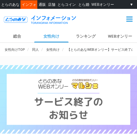
とらのあな
インフォ
通販
店舗
とらコイン
とら婚
WEBオンリー
▼
総合
女性向け
ランキング
WEBオンリー
女性向けTOP
同人
女性向け
【とらのあなWEBオンリー】サービス終了の