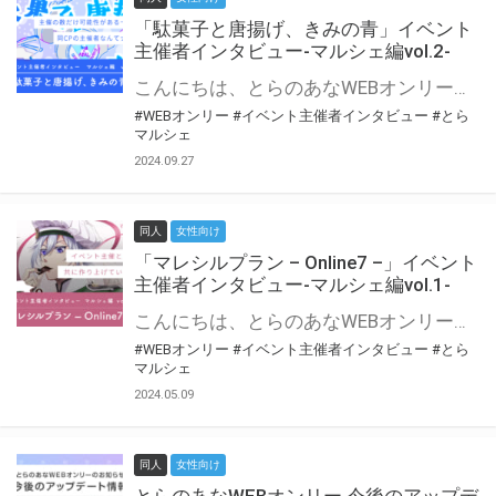
「駄菓子と唐揚げ、きみの青」イベント
主催者インタビュー-マルシェ編vol.2-
こんにちは、とらのあなWEBオンリー運営スタッフです。 新たにお届けする、イベント主催者インタビュー-マルシェ編-は、 とらのあなWEBオンリー「マルシェ」をご利用の主催様に 「マルシェ」を使ってイベントを開催した感想や心がけをお聞きする企画です。 今回は、WEBオンリー初開催「駄菓子と唐揚げ、きみの青」より、 主催のぎこ六屋様にお話を伺いました。 協力：ぎこ六屋様／イベント公式Twitter（@krkgwks） とらのあなWEBオンリー「マルシェ」とは？ WEBオンリーでリアルタイムでコミュニケーションがとれるオンライン会場です。
#WEBオンリー
#イベント主催者インタビュー
#とら
マルシェ
2024.09.27
同人
女性向け
「マレシルプラン – Online7 –」イベント
主催者インタビュー-マルシェ編vol.1-
こんにちは、とらのあなWEBオンリー運営スタッフです。 新たにお届けする、イベント主催者インタビュー-マルシェ編-は、 とらのあなWEBオンリー「マルシェ」をご利用した主催様に 「マルシェ」を使って開催した感想や心がけをお聞きする企画です。 今回は、WEBオンリー開催7回目迎えた「マレシルプラン – Online7 –」より、 主催の玉川うた様にお話を伺いました。 ▼マレシルプランのインタビュー前回記事 「イベント主催者インタビュー vol.6」はこちら 協力：玉川うた様（マレシルプラン実行委員会 代表）／イベント公式Twitter（@mallesil_plan） とらのあなWEBオンリー「マルシェ」とは？ WEBオンリーでリアルタイムでコミュニケーションがとれるオンライン会場です。
#WEBオンリー
#イベント主催者インタビュー
#とら
マルシェ
2024.05.09
同人
女性向け