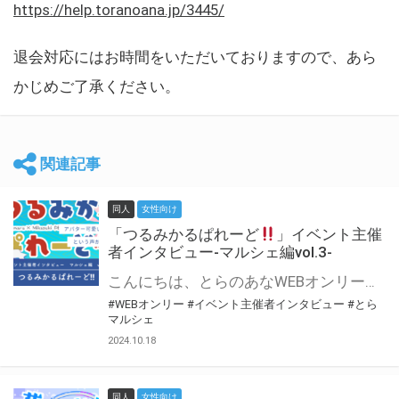
https://help.toranoana.jp/3445/
退会対応にはお時間をいただいておりますので、あら
かじめご了承ください。
関連記事
同人
女性向け
「つるみかるぱれーど
」イベント主催
者インタビュー-マルシェ編vol.3-
こんにちは、とらのあなWEBオンリー運営スタッフです。 新たにお届けする、イベント主催者インタビュー-マルシェ編-は、 とらのあなWEBオンリー「マルシェ」をご利用した主催様に 「マルシェ」を使って開催した感想や心がけをお聞きする企画です。 今回は、WEBオンリー初開催「つるみかるぱれーど
#WEBオンリー
#イベント主催者インタビュー
#とら
マルシェ
2024.10.18
同人
女性向け