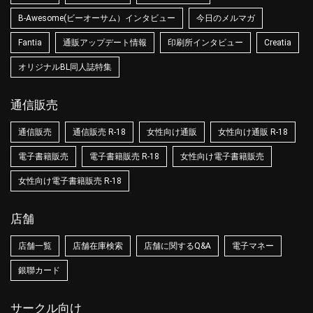
B-Awesome(ビーオーサム）インタビュー
今日のメルマガ
Fantia
通販アップデート情報
印刷所インタビュー
Creatia
オリジナルBL同人誌特集
通信販売
通信販売
通信販売 R-18
女性向け通販
女性向け通販 R-18
電子書籍販売
電子書籍販売 R-18
女性向け電子書籍販売
女性向け電子書籍販売 R-18
店舗
店舗一覧
店舗在庫検索
店舗に関するQ&A
電子マネー
銀聯カード
サークル向け