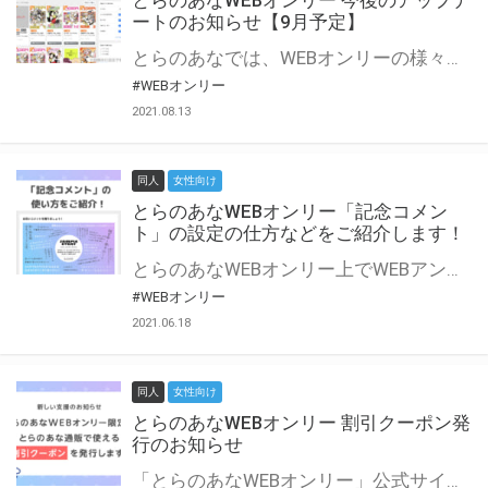
とらのあなWEBオンリー 今後のアップデ
ートのお知らせ【9月予定】
とらのあなでは、WEBオンリーの様々な支援を実施しています。 今回は2021年9月に実装を予定しているアップデート情報についてご紹介いたします。 とらのあなWEBオンリーサイトはこちら
#WEBオンリー
2021.08.13
同人
女性向け
とらのあなWEBオンリー「記念コメン
ト」の設定の仕方などをご紹介します！
とらのあなWEBオンリー上でWEBアンソロジーが作成できる「記念コメント」について、その使い方や作成手順を解説します！ 支援タイプを「サークル参加型」「サークル参加型・マルシェ(イベント会場)機能付き」でお申し込みいただいている主催者様はぜひご活用ください♪ とらのあなWEBオンリーサイトはこちら
#WEBオンリー
2021.06.18
同人
女性向け
とらのあなWEBオンリー 割引クーポン発
行のお知らせ
「とらのあなWEBオンリー」公式サイトでとらのあな通販の「割引クーポン」を配布中！ イベントごとに開催当日限定で使える割引クーポンのシリアルコードを発行します。 とらのあなWEBオンリーのページをチェックして、イベント当日にお得にお買い物を楽しみましょう♪ ※本キャンペーンは予告なく終了する場合がございます。 とらのあなWEBオンリーサイトはこちら