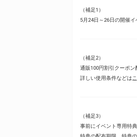
（補足1）
5月24日～26日の開
（補足2）
通販100円割引クーポン
詳しい使用条件などは
（補足3）
事前にイベント専用特
特典の配布期限、特典