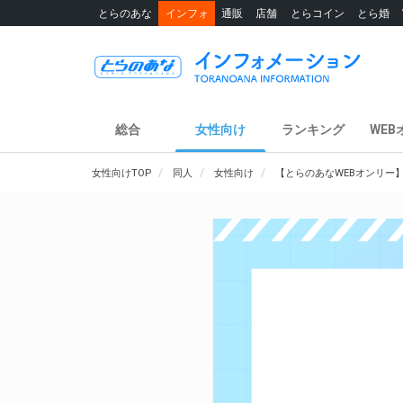
とらのあな
インフォ
通販
店舗
とらコイン
とら婚
総合
女性向け
ランキング
WEB
女性向けTOP
同人
女性向け
【とらのあなWEBオンリー