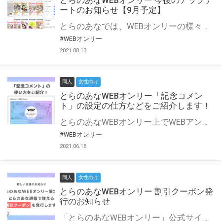
とらのあなWEBオンリー 今後のアップデ
ートのお知らせ【9月予定】
とらのあなでは、WEBオンリーの様々な支援を実施しています。 今回は2021年9月に実装を予定しているアップデート情報についてご紹介いたします。 とらのあなWEBオンリーサイトはこちら
#WEBオンリー
2021.08.13
同人
女性向け
とらのあなWEBオンリー「記念コメン
ト」の設定の仕方などをご紹介します！
とらのあなWEBオンリー上でWEBアンソロジーが作成できる「記念コメント」について、その使い方や作成手順を解説します！ 支援タイプを「サークル参加型」「サークル参加型・マルシェ(イベント会場)機能付き」でお申し込みいただいている主催者様はぜひご活用ください♪ とらのあなWEBオンリーサイトはこちら
#WEBオンリー
2021.06.18
同人
女性向け
とらのあなWEBオンリー 割引クーポン発
行のお知らせ
「とらのあなWEBオンリー」公式サイトでとらのあな通販の「割引クーポン」を配布中！ イベントごとに開催当日限定で使える割引クーポンのシリアルコードを発行します。 とらのあなWEBオンリーのページをチェックして、イベント当日にお得にお買い物を楽しみましょう♪ ※本キャンペーンは予告なく終了する場合がございます。 とらのあなWEBオンリーサイトはこちら