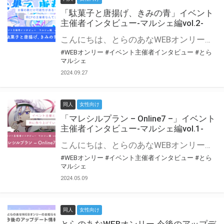
「駄菓子と唐揚げ、きみの青」イベント
主催者インタビュー-マルシェ編vol.2-
こんにちは、とらのあなWEBオンリー運営スタッフです。 新たにお届けする、イベント主催者インタビュー-マルシェ編-は、 とらのあなWEBオンリー「マルシェ」をご利用の主催様に 「マルシェ」を使ってイベントを開催した感想や心がけをお聞きする企画です。 今回は、WEBオンリー初開催「駄菓子と唐揚げ、きみの青」より、 主催のぎこ六屋様にお話を伺いました。 協力：ぎこ六屋様／イベント公式Twitter（@krkgwks） とらのあなWEBオンリー「マルシェ」とは？ WEBオンリーでリアルタイムでコミュニケーションがとれるオンライン会場です。
#WEBオンリー
#イベント主催者インタビュー
#とら
マルシェ
2024.09.27
同人
女性向け
「マレシルプラン – Online7 –」イベント
主催者インタビュー-マルシェ編vol.1-
こんにちは、とらのあなWEBオンリー運営スタッフです。 新たにお届けする、イベント主催者インタビュー-マルシェ編-は、 とらのあなWEBオンリー「マルシェ」をご利用した主催様に 「マルシェ」を使って開催した感想や心がけをお聞きする企画です。 今回は、WEBオンリー開催7回目迎えた「マレシルプラン – Online7 –」より、 主催の玉川うた様にお話を伺いました。 ▼マレシルプランのインタビュー前回記事 「イベント主催者インタビュー vol.6」はこちら 協力：玉川うた様（マレシルプラン実行委員会 代表）／イベント公式Twitter（@mallesil_plan） とらのあなWEBオンリー「マルシェ」とは？ WEBオンリーでリアルタイムでコミュニケーションがとれるオンライン会場です。
#WEBオンリー
#イベント主催者インタビュー
#とら
マルシェ
2024.05.09
同人
女性向け