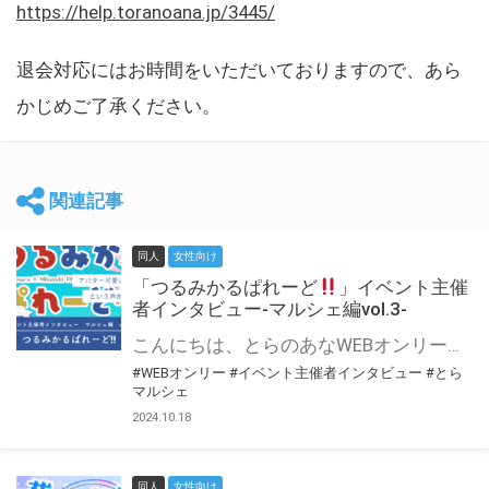
https://help.toranoana.jp/3445/
退会対応にはお時間をいただいておりますので、あら
かじめご了承ください。
関連記事
同人
女性向け
「つるみかるぱれーど
」イベント主催
者インタビュー-マルシェ編vol.3-
こんにちは、とらのあなWEBオンリー運営スタッフです。 新たにお届けする、イベント主催者インタビュー-マルシェ編-は、 とらのあなWEBオンリー「マルシェ」をご利用した主催様に 「マルシェ」を使って開催した感想や心がけをお聞きする企画です。 今回は、WEBオンリー初開催「つるみかるぱれーど
#WEBオンリー
#イベント主催者インタビュー
#とら
マルシェ
2024.10.18
同人
女性向け