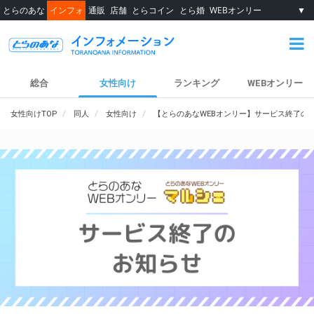
とらのあな
インフォ
通販
店舗
とらコイン
とら婚
WEBオンリー
▼
総合
女性向け
ランキング
WEBオンリー
女性向けTOP
同人
女性向け
【とらのあなWEBオンリー】サービス終了の