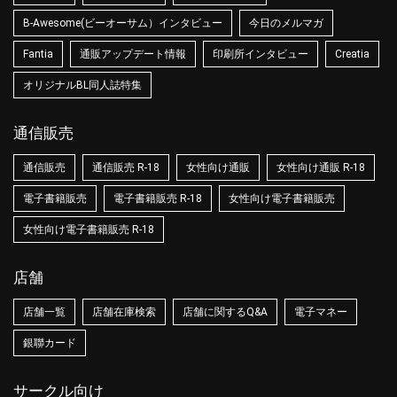
B-Awesome(ビーオーサム）インタビュー
今日のメルマガ
Fantia
通販アップデート情報
印刷所インタビュー
Creatia
オリジナルBL同人誌特集
通信販売
通信販売
通信販売 R-18
女性向け通販
女性向け通販 R-18
電子書籍販売
電子書籍販売 R-18
女性向け電子書籍販売
女性向け電子書籍販売 R-18
店舗
店舗一覧
店舗在庫検索
店舗に関するQ&A
電子マネー
銀聯カード
サークル向け