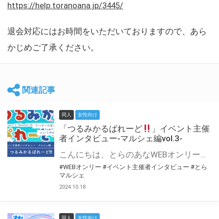
https://help.toranoana.jp/3445/
退会対応にはお時間をいただいておりますので、あら
かじめご了承ください。
関連記事
同人
女性向け
「つるみかるぱれーど
」イベント主催
者インタビュー-マルシェ編vol.3-
こんにちは、とらのあなWEBオンリー運営スタッフです。 新たにお届けする、イベント主催者インタビュー-マルシェ編-は、 とらのあなWEBオンリー「マルシェ」をご利用した主催様に 「マルシェ」を使って開催した感想や心がけをお聞きする企画です。 今回は、WEBオンリー初開催「つるみかるぱれーど
#WEBオンリー
#イベント主催者インタビュー
#とら
マルシェ
2024.10.18
同人
女性向け