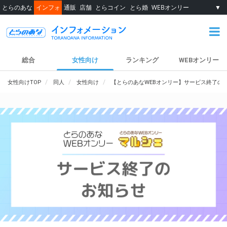
とらのあな
インフォ
通販
店舗
とらコイン
とら婚
WEBオンリー
▼
総合
女性向け
ランキング
WEBオンリー
女性向けTOP
同人
女性向け
【とらのあなWEBオンリー】サービス終了の