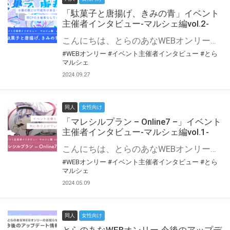
「駄菓子と唐揚げ、きみの青」イベント
主催者インタビュー-マルシェ編vol.2-
こんにちは、とらのあなWEBオンリー運営スタッフです。 新たにお届けする、イベント主催者インタビュー-マルシェ編-は、 とらのあなWEBオンリー「マルシェ」をご利用の主催様に 「マルシェ」を使ってイベントを開催した感想や心がけをお聞きする企画です。 今回は、WEBオンリー初開催「駄菓子と唐揚げ、きみの青」より、 主催のぎこ六屋様にお話を伺いました。 協力：ぎこ六屋様／イベント公式Twitter（@krkgwks） とらのあなWEBオンリー「マルシェ」とは？ WEBオンリーでリアルタイムでコミュニケーションがとれるオンライン会場です。
#WEBオンリー
#イベント主催者インタビュー
#とら
マルシェ
2024.09.27
同人
女性向け
「マレシルプラン – Online7 –」イベント
主催者インタビュー-マルシェ編vol.1-
こんにちは、とらのあなWEBオンリー運営スタッフです。 新たにお届けする、イベント主催者インタビュー-マルシェ編-は、 とらのあなWEBオンリー「マルシェ」をご利用した主催様に 「マルシェ」を使って開催した感想や心がけをお聞きする企画です。 今回は、WEBオンリー開催7回目迎えた「マレシルプラン – Online7 –」より、 主催の玉川うた様にお話を伺いました。 ▼マレシルプランのインタビュー前回記事 「イベント主催者インタビュー vol.6」はこちら 協力：玉川うた様（マレシルプラン実行委員会 代表）／イベント公式Twitter（@mallesil_plan） とらのあなWEBオンリー「マルシェ」とは？ WEBオンリーでリアルタイムでコミュニケーションがとれるオンライン会場です。
#WEBオンリー
#イベント主催者インタビュー
#とら
マルシェ
2024.05.09
同人
女性向け