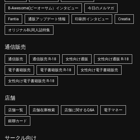
B-Awesome(ビーオーサム）インタビュー
今日のメルマガ
Fantia
通販アップデート情報
印刷所インタビュー
Creatia
オリジナルBL同人誌特集
通信販売
通信販売
通信販売 R-18
女性向け通販
女性向け通販 R-18
電子書籍販売
電子書籍販売 R-18
女性向け電子書籍販売
女性向け電子書籍販売 R-18
店舗
店舗一覧
店舗在庫検索
店舗に関するQ&A
電子マネー
銀聯カード
サークル向け