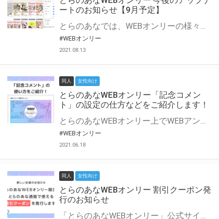
とらのあなWEBオンリー 今後のアップデ
ートのお知らせ【9月予定】
とらのあなでは、WEBオンリーの様々な支援を実施しています。 今回は2021年9月に実装を予定しているアップデート情報についてご紹介いたします。 とらのあなWEBオンリーサイトはこちら
#WEBオンリー
2021.08.13
同人
女性向け
とらのあなWEBオンリー「記念コメン
ト」の設定の仕方などをご紹介します！
とらのあなWEBオンリー上でWEBアンソロジーが作成できる「記念コメント」について、その使い方や作成手順を解説します！ 支援タイプを「サークル参加型」「サークル参加型・マルシェ(イベント会場)機能付き」でお申し込みいただいている主催者様はぜひご活用ください♪ とらのあなWEBオンリーサイトはこちら
#WEBオンリー
2021.06.18
同人
女性向け
とらのあなWEBオンリー 割引クーポン発
行のお知らせ
「とらのあなWEBオンリー」公式サイトでとらのあな通販の「割引クーポン」を配布中！ イベントごとに開催当日限定で使える割引クーポンのシリアルコードを発行します。 とらのあなWEBオンリーのページをチェックして、イベント当日にお得にお買い物を楽しみましょう♪ ※本キャンペーンは予告なく終了する場合がございます。 とらのあなWEBオンリーサイトはこちら