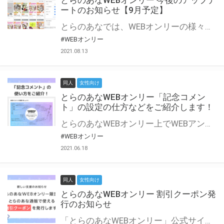
とらのあなWEBオンリー 今後のアップデ
ートのお知らせ【9月予定】
とらのあなでは、WEBオンリーの様々な支援を実施しています。 今回は2021年9月に実装を予定しているアップデート情報についてご紹介いたします。 とらのあなWEBオンリーサイトはこちら
#WEBオンリー
2021.08.13
同人
女性向け
とらのあなWEBオンリー「記念コメン
ト」の設定の仕方などをご紹介します！
とらのあなWEBオンリー上でWEBアンソロジーが作成できる「記念コメント」について、その使い方や作成手順を解説します！ 支援タイプを「サークル参加型」「サークル参加型・マルシェ(イベント会場)機能付き」でお申し込みいただいている主催者様はぜひご活用ください♪ とらのあなWEBオンリーサイトはこちら
#WEBオンリー
2021.06.18
同人
女性向け
とらのあなWEBオンリー 割引クーポン発
行のお知らせ
「とらのあなWEBオンリー」公式サイトでとらのあな通販の「割引クーポン」を配布中！ イベントごとに開催当日限定で使える割引クーポンのシリアルコードを発行します。 とらのあなWEBオンリーのページをチェックして、イベント当日にお得にお買い物を楽しみましょう♪ ※本キャンペーンは予告なく終了する場合がございます。 とらのあなWEBオンリーサイトはこちら