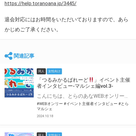
https://help.toranoana.jp/3445/
退会対応にはお時間をいただいておりますので、あら
かじめご了承ください。
関連記事
同人
女性向け
「つるみかるぱれーど
」イベント主催
者インタビュー-マルシェ編vol.3-
こんにちは、とらのあなWEBオンリー運営スタッフです。 新たにお届けする、イベント主催者インタビュー-マルシェ編-は、 とらのあなWEBオンリー「マルシェ」をご利用した主催様に 「マルシェ」を使って開催した感想や心がけをお聞きする企画です。 今回は、WEBオンリー初開催「つるみかるぱれーど
#WEBオンリー
#イベント主催者インタビュー
#とら
マルシェ
2024.10.18
同人
女性向け