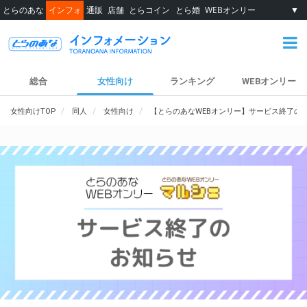
とらのあな
インフォ
通販
店舗
とらコイン
とら婚
WEBオンリー
▼
総合
女性向け
ランキング
WEBオンリー
女性向けTOP
同人
女性向け
【とらのあなWEBオンリー】サービス終了の