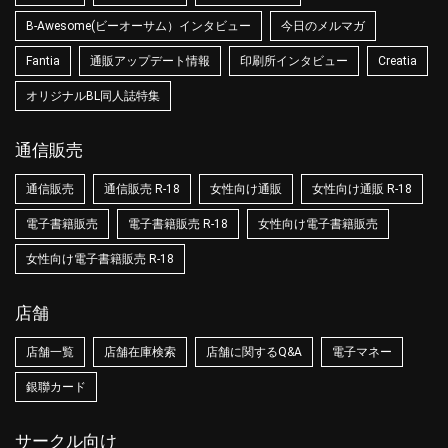
B-Awesome(ビーオーサム）インタビュー
今日のメルマガ
Fantia
通販アップデート情報
印刷所インタビュー
Creatia
オリジナルBL同人誌特集
通信販売
通信販売
通信販売 R-18
女性向け通販
女性向け通販 R-18
電子書籍販売
電子書籍販売 R-18
女性向け電子書籍販売
女性向け電子書籍販売 R-18
店舗
店舗一覧
店舗在庫検索
店舗に関するQ&A
電子マネー
銀聯カード
サークル向け