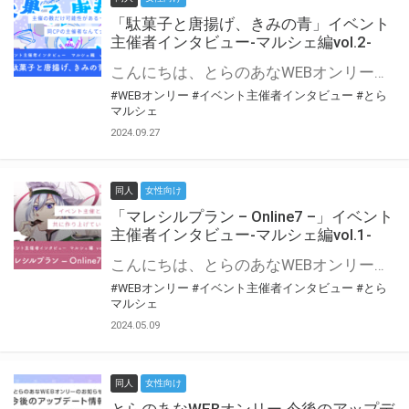
「駄菓子と唐揚げ、きみの青」イベント
主催者インタビュー-マルシェ編vol.2-
こんにちは、とらのあなWEBオンリー運営スタッフです。 新たにお届けする、イベント主催者インタビュー-マルシェ編-は、 とらのあなWEBオンリー「マルシェ」をご利用の主催様に 「マルシェ」を使ってイベントを開催した感想や心がけをお聞きする企画です。 今回は、WEBオンリー初開催「駄菓子と唐揚げ、きみの青」より、 主催のぎこ六屋様にお話を伺いました。 協力：ぎこ六屋様／イベント公式Twitter（@krkgwks） とらのあなWEBオンリー「マルシェ」とは？ WEBオンリーでリアルタイムでコミュニケーションがとれるオンライン会場です。
#WEBオンリー
#イベント主催者インタビュー
#とら
マルシェ
2024.09.27
同人
女性向け
「マレシルプラン – Online7 –」イベント
主催者インタビュー-マルシェ編vol.1-
こんにちは、とらのあなWEBオンリー運営スタッフです。 新たにお届けする、イベント主催者インタビュー-マルシェ編-は、 とらのあなWEBオンリー「マルシェ」をご利用した主催様に 「マルシェ」を使って開催した感想や心がけをお聞きする企画です。 今回は、WEBオンリー開催7回目迎えた「マレシルプラン – Online7 –」より、 主催の玉川うた様にお話を伺いました。 ▼マレシルプランのインタビュー前回記事 「イベント主催者インタビュー vol.6」はこちら 協力：玉川うた様（マレシルプラン実行委員会 代表）／イベント公式Twitter（@mallesil_plan） とらのあなWEBオンリー「マルシェ」とは？ WEBオンリーでリアルタイムでコミュニケーションがとれるオンライン会場です。
#WEBオンリー
#イベント主催者インタビュー
#とら
マルシェ
2024.05.09
同人
女性向け