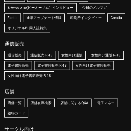
B-Awesome(ビーオーサム）インタビュー
今日のメルマガ
Fantia
通販アップデート情報
印刷所インタビュー
Creatia
オリジナルBL同人誌特集
通信販売
通信販売
通信販売 R-18
女性向け通販
女性向け通販 R-18
電子書籍販売
電子書籍販売 R-18
女性向け電子書籍販売
女性向け電子書籍販売 R-18
店舗
店舗一覧
店舗在庫検索
店舗に関するQ&A
電子マネー
銀聯カード
サークル向け