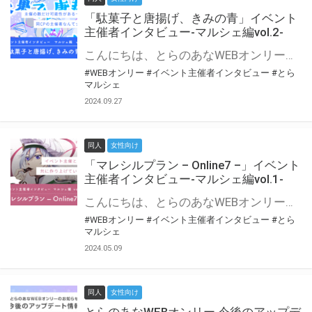
「駄菓子と唐揚げ、きみの青」イベント
主催者インタビュー-マルシェ編vol.2-
こんにちは、とらのあなWEBオンリー運営スタッフです。 新たにお届けする、イベント主催者インタビュー-マルシェ編-は、 とらのあなWEBオンリー「マルシェ」をご利用の主催様に 「マルシェ」を使ってイベントを開催した感想や心がけをお聞きする企画です。 今回は、WEBオンリー初開催「駄菓子と唐揚げ、きみの青」より、 主催のぎこ六屋様にお話を伺いました。 協力：ぎこ六屋様／イベント公式Twitter（@krkgwks） とらのあなWEBオンリー「マルシェ」とは？ WEBオンリーでリアルタイムでコミュニケーションがとれるオンライン会場です。
#WEBオンリー
#イベント主催者インタビュー
#とら
マルシェ
2024.09.27
同人
女性向け
「マレシルプラン – Online7 –」イベント
主催者インタビュー-マルシェ編vol.1-
こんにちは、とらのあなWEBオンリー運営スタッフです。 新たにお届けする、イベント主催者インタビュー-マルシェ編-は、 とらのあなWEBオンリー「マルシェ」をご利用した主催様に 「マルシェ」を使って開催した感想や心がけをお聞きする企画です。 今回は、WEBオンリー開催7回目迎えた「マレシルプラン – Online7 –」より、 主催の玉川うた様にお話を伺いました。 ▼マレシルプランのインタビュー前回記事 「イベント主催者インタビュー vol.6」はこちら 協力：玉川うた様（マレシルプラン実行委員会 代表）／イベント公式Twitter（@mallesil_plan） とらのあなWEBオンリー「マルシェ」とは？ WEBオンリーでリアルタイムでコミュニケーションがとれるオンライン会場です。
#WEBオンリー
#イベント主催者インタビュー
#とら
マルシェ
2024.05.09
同人
女性向け