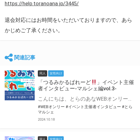
https://help.toranoana.jp/3445/
退会対応にはお時間をいただいておりますので、あら
かじめご了承ください。
関連記事
同人
女性向け
「つるみかるぱれーど
」イベント主催
者インタビュー-マルシェ編vol.3-
こんにちは、とらのあなWEBオンリー運営スタッフです。 新たにお届けする、イベント主催者インタビュー-マルシェ編-は、 とらのあなWEBオンリー「マルシェ」をご利用した主催様に 「マルシェ」を使って開催した感想や心がけをお聞きする企画です。 今回は、WEBオンリー初開催「つるみかるぱれーど
#WEBオンリー
#イベント主催者インタビュー
#とら
マルシェ
2024.10.18
同人
女性向け