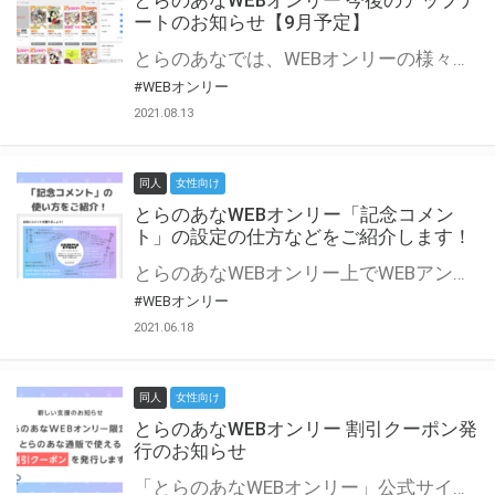
とらのあなWEBオンリー 今後のアップデ
ートのお知らせ【9月予定】
とらのあなでは、WEBオンリーの様々な支援を実施しています。 今回は2021年9月に実装を予定しているアップデート情報についてご紹介いたします。 とらのあなWEBオンリーサイトはこちら
#WEBオンリー
2021.08.13
同人
女性向け
とらのあなWEBオンリー「記念コメン
ト」の設定の仕方などをご紹介します！
とらのあなWEBオンリー上でWEBアンソロジーが作成できる「記念コメント」について、その使い方や作成手順を解説します！ 支援タイプを「サークル参加型」「サークル参加型・マルシェ(イベント会場)機能付き」でお申し込みいただいている主催者様はぜひご活用ください♪ とらのあなWEBオンリーサイトはこちら
#WEBオンリー
2021.06.18
同人
女性向け
とらのあなWEBオンリー 割引クーポン発
行のお知らせ
「とらのあなWEBオンリー」公式サイトでとらのあな通販の「割引クーポン」を配布中！ イベントごとに開催当日限定で使える割引クーポンのシリアルコードを発行します。 とらのあなWEBオンリーのページをチェックして、イベント当日にお得にお買い物を楽しみましょう♪ ※本キャンペーンは予告なく終了する場合がございます。 とらのあなWEBオンリーサイトはこちら