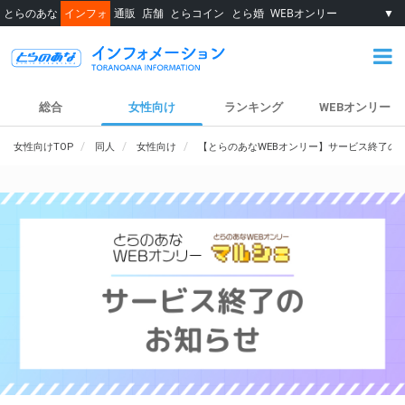
とらのあな
インフォ
通販
店舗
とらコイン
とら婚
WEBオンリー
▼
総合
女性向け
ランキング
WEBオンリー
女性向けTOP
同人
女性向け
【とらのあなWEBオンリー】サービス終了の