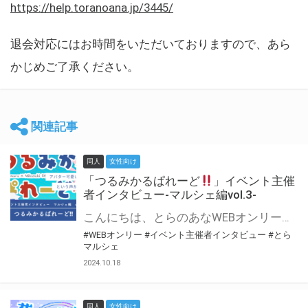
https://help.toranoana.jp/3445/
退会対応にはお時間をいただいておりますので、あら
かじめご了承ください。
関連記事
同人
女性向け
「つるみかるぱれーど
」イベント主催
者インタビュー-マルシェ編vol.3-
こんにちは、とらのあなWEBオンリー運営スタッフです。 新たにお届けする、イベント主催者インタビュー-マルシェ編-は、 とらのあなWEBオンリー「マルシェ」をご利用した主催様に 「マルシェ」を使って開催した感想や心がけをお聞きする企画です。 今回は、WEBオンリー初開催「つるみかるぱれーど
#WEBオンリー
#イベント主催者インタビュー
#とら
マルシェ
2024.10.18
同人
女性向け