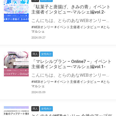
「駄菓子と唐揚げ、きみの青」イベント
主催者インタビュー-マルシェ編vol.2-
こんにちは、とらのあなWEBオンリー運営スタッフです。 新たにお届けする、イベント主催者インタビュー-マルシェ編-は、 とらのあなWEBオンリー「マルシェ」をご利用の主催様に 「マルシェ」を使ってイベントを開催した感想や心がけをお聞きする企画です。 今回は、WEBオンリー初開催「駄菓子と唐揚げ、きみの青」より、 主催のぎこ六屋様にお話を伺いました。 協力：ぎこ六屋様／イベント公式Twitter（@krkgwks） とらのあなWEBオンリー「マルシェ」とは？ WEBオンリーでリアルタイムでコミュニケーションがとれるオンライン会場です。
#WEBオンリー
#イベント主催者インタビュー
#とら
マルシェ
2024.09.27
同人
女性向け
「マレシルプラン – Online7 –」イベント
主催者インタビュー-マルシェ編vol.1-
こんにちは、とらのあなWEBオンリー運営スタッフです。 新たにお届けする、イベント主催者インタビュー-マルシェ編-は、 とらのあなWEBオンリー「マルシェ」をご利用した主催様に 「マルシェ」を使って開催した感想や心がけをお聞きする企画です。 今回は、WEBオンリー開催7回目迎えた「マレシルプラン – Online7 –」より、 主催の玉川うた様にお話を伺いました。 ▼マレシルプランのインタビュー前回記事 「イベント主催者インタビュー vol.6」はこちら 協力：玉川うた様（マレシルプラン実行委員会 代表）／イベント公式Twitter（@mallesil_plan） とらのあなWEBオンリー「マルシェ」とは？ WEBオンリーでリアルタイムでコミュニケーションがとれるオンライン会場です。
#WEBオンリー
#イベント主催者インタビュー
#とら
マルシェ
2024.05.09
同人
女性向け