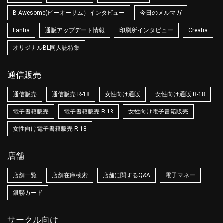
B-Awesome(ビーオーサム）インタビュー
今日のメルマガ
Fantia
通販アップデート情報
印刷所インタビュー
Creatia
オリジナルBL同人誌特集
通信販売
通信販売
通信販売 R-18
女性向け通販
女性向け通販 R-18
電子書籍販売
電子書籍販売 R-18
女性向け電子書籍販売
女性向け電子書籍販売 R-18
店舗
店舗一覧
店舗在庫検索
店舗に関するQ&A
電子マネー
銀聯カード
サークル向け