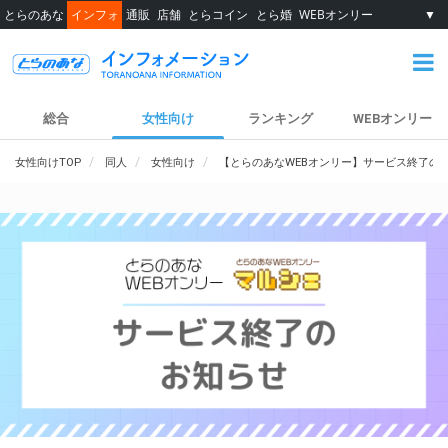
とらのあな
インフォ
通販
店舗
とらコイン
とら婚
WEBオンリー
▼
総合
女性向け
ランキング
WEBオンリー
女性向けTOP
同人
女性向け
【とらのあなWEBオンリー】サービス終了の