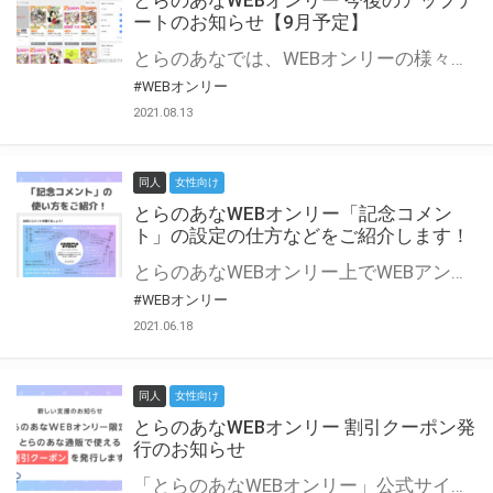
とらのあなWEBオンリー 今後のアップデ
ートのお知らせ【9月予定】
とらのあなでは、WEBオンリーの様々な支援を実施しています。 今回は2021年9月に実装を予定しているアップデート情報についてご紹介いたします。 とらのあなWEBオンリーサイトはこちら
#WEBオンリー
2021.08.13
同人
女性向け
とらのあなWEBオンリー「記念コメン
ト」の設定の仕方などをご紹介します！
とらのあなWEBオンリー上でWEBアンソロジーが作成できる「記念コメント」について、その使い方や作成手順を解説します！ 支援タイプを「サークル参加型」「サークル参加型・マルシェ(イベント会場)機能付き」でお申し込みいただいている主催者様はぜひご活用ください♪ とらのあなWEBオンリーサイトはこちら
#WEBオンリー
2021.06.18
同人
女性向け
とらのあなWEBオンリー 割引クーポン発
行のお知らせ
「とらのあなWEBオンリー」公式サイトでとらのあな通販の「割引クーポン」を配布中！ イベントごとに開催当日限定で使える割引クーポンのシリアルコードを発行します。 とらのあなWEBオンリーのページをチェックして、イベント当日にお得にお買い物を楽しみましょう♪ ※本キャンペーンは予告なく終了する場合がございます。 とらのあなWEBオンリーサイトはこちら