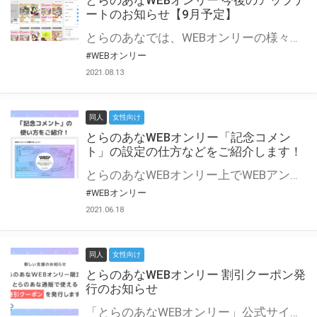
とらのあなWEBオンリー 今後のアップデ
ートのお知らせ【9月予定】
とらのあなでは、WEBオンリーの様々な支援を実施しています。 今回は2021年9月に実装を予定しているアップデート情報についてご紹介いたします。 とらのあなWEBオンリーサイトはこちら
#WEBオンリー
2021.08.13
同人
女性向け
とらのあなWEBオンリー「記念コメン
ト」の設定の仕方などをご紹介します！
とらのあなWEBオンリー上でWEBアンソロジーが作成できる「記念コメント」について、その使い方や作成手順を解説します！ 支援タイプを「サークル参加型」「サークル参加型・マルシェ(イベント会場)機能付き」でお申し込みいただいている主催者様はぜひご活用ください♪ とらのあなWEBオンリーサイトはこちら
#WEBオンリー
2021.06.18
同人
女性向け
とらのあなWEBオンリー 割引クーポン発
行のお知らせ
「とらのあなWEBオンリー」公式サイトでとらのあな通販の「割引クーポン」を配布中！ イベントごとに開催当日限定で使える割引クーポンのシリアルコードを発行します。 とらのあなWEBオンリーのページをチェックして、イベント当日にお得にお買い物を楽しみましょう♪ ※本キャンペーンは予告なく終了する場合がございます。 とらのあなWEBオンリーサイトはこちら