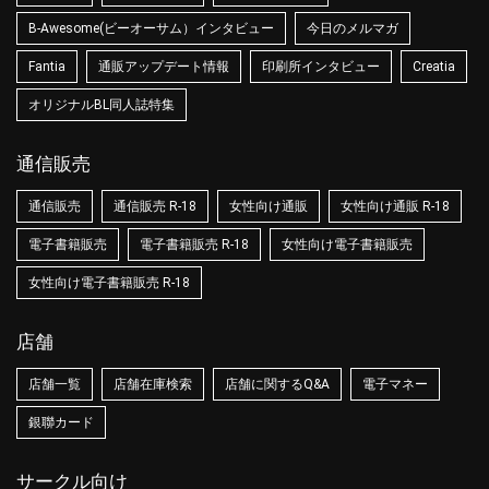
B-Awesome(ビーオーサム）インタビュー
今日のメルマガ
Fantia
通販アップデート情報
印刷所インタビュー
Creatia
オリジナルBL同人誌特集
通信販売
通信販売
通信販売 R-18
女性向け通販
女性向け通販 R-18
電子書籍販売
電子書籍販売 R-18
女性向け電子書籍販売
女性向け電子書籍販売 R-18
店舗
店舗一覧
店舗在庫検索
店舗に関するQ&A
電子マネー
銀聯カード
サークル向け