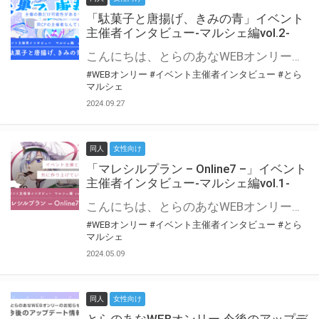
「駄菓子と唐揚げ、きみの青」イベント
主催者インタビュー-マルシェ編vol.2-
こんにちは、とらのあなWEBオンリー運営スタッフです。 新たにお届けする、イベント主催者インタビュー-マルシェ編-は、 とらのあなWEBオンリー「マルシェ」をご利用の主催様に 「マルシェ」を使ってイベントを開催した感想や心がけをお聞きする企画です。 今回は、WEBオンリー初開催「駄菓子と唐揚げ、きみの青」より、 主催のぎこ六屋様にお話を伺いました。 協力：ぎこ六屋様／イベント公式Twitter（@krkgwks） とらのあなWEBオンリー「マルシェ」とは？ WEBオンリーでリアルタイムでコミュニケーションがとれるオンライン会場です。
#WEBオンリー
#イベント主催者インタビュー
#とら
マルシェ
2024.09.27
同人
女性向け
「マレシルプラン – Online7 –」イベント
主催者インタビュー-マルシェ編vol.1-
こんにちは、とらのあなWEBオンリー運営スタッフです。 新たにお届けする、イベント主催者インタビュー-マルシェ編-は、 とらのあなWEBオンリー「マルシェ」をご利用した主催様に 「マルシェ」を使って開催した感想や心がけをお聞きする企画です。 今回は、WEBオンリー開催7回目迎えた「マレシルプラン – Online7 –」より、 主催の玉川うた様にお話を伺いました。 ▼マレシルプランのインタビュー前回記事 「イベント主催者インタビュー vol.6」はこちら 協力：玉川うた様（マレシルプラン実行委員会 代表）／イベント公式Twitter（@mallesil_plan） とらのあなWEBオンリー「マルシェ」とは？ WEBオンリーでリアルタイムでコミュニケーションがとれるオンライン会場です。
#WEBオンリー
#イベント主催者インタビュー
#とら
マルシェ
2024.05.09
同人
女性向け