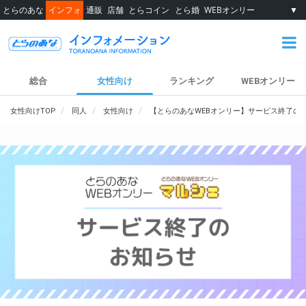
とらのあな
インフォ
通販
店舗
とらコイン
とら婚
WEBオンリー
▼
総合
女性向け
ランキング
WEBオンリー
女性向けTOP
同人
女性向け
【とらのあなWEBオンリー】サービス終了の