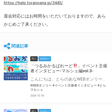
https://help.toranoana.jp/3445/
退会対応にはお時間をいただいておりますので、あら
かじめご了承ください。
関連記事
同人
女性向け
「つるみかるぱれーど
」イベント主催
者インタビュー-マルシェ編vol.3-
こんにちは、とらのあなWEBオンリー運営スタッフです。 新たにお届けする、イベント主催者インタビュー-マルシェ編-は、 とらのあなWEBオンリー「マルシェ」をご利用した主催様に 「マルシェ」を使って開催した感想や心がけをお聞きする企画です。 今回は、WEBオンリー初開催「つるみかるぱれーど
#WEBオンリー
#イベント主催者インタビュー
#とら
マルシェ
2024.10.18
同人
女性向け