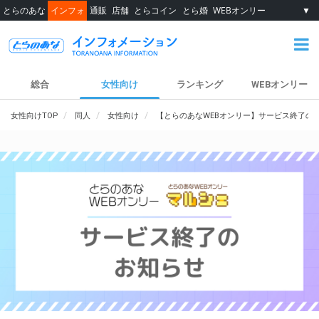
とらのあな
インフォ
通販
店舗
とらコイン
とら婚
WEBオンリー
▼
総合
女性向け
ランキング
WEBオンリー
女性向けTOP
同人
女性向け
【とらのあなWEBオンリー】サービス終了の