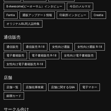
B-Awesome(ビーオーサム）インタビュー
今日のメルマガ
Fantia
通販アップデート情報
印刷所インタビュー
Creatia
オリジナルBL同人誌特集
通信販売
通信販売
通信販売 R-18
女性向け通販
女性向け通販 R-18
電子書籍販売
電子書籍販売 R-18
女性向け電子書籍販売
女性向け電子書籍販売 R-18
店舗
店舗一覧
店舗在庫検索
店舗に関するQ&A
電子マネー
銀聯カード
サークル向け