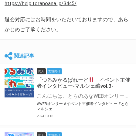
https://help.toranoana.jp/3445/
退会対応にはお時間をいただいておりますので、あら
かじめご了承ください。
関連記事
同人
女性向け
「つるみかるぱれーど
」イベント主催
者インタビュー-マルシェ編vol.3-
こんにちは、とらのあなWEBオンリー運営スタッフです。 新たにお届けする、イベント主催者インタビュー-マルシェ編-は、 とらのあなWEBオンリー「マルシェ」をご利用した主催様に 「マルシェ」を使って開催した感想や心がけをお聞きする企画です。 今回は、WEBオンリー初開催「つるみかるぱれーど
#WEBオンリー
#イベント主催者インタビュー
#とら
マルシェ
2024.10.18
同人
女性向け