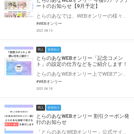
とらのあなWEBオンリー 今後のアップデ
ートのお知らせ【9月予定】
とらのあなでは、WEBオンリーの様々な支援を実施しています。 今回は2021年9月に実装を予定しているアップデート情報についてご紹介いたします。 とらのあなWEBオンリーサイトはこちら
#WEBオンリー
2021.08.13
同人
女性向け
とらのあなWEBオンリー「記念コメン
ト」の設定の仕方などをご紹介します！
とらのあなWEBオンリー上でWEBアンソロジーが作成できる「記念コメント」について、その使い方や作成手順を解説します！ 支援タイプを「サークル参加型」「サークル参加型・マルシェ(イベント会場)機能付き」でお申し込みいただいている主催者様はぜひご活用ください♪ とらのあなWEBオンリーサイトはこちら
#WEBオンリー
2021.06.18
同人
女性向け
とらのあなWEBオンリー 割引クーポン発
行のお知らせ
「とらのあなWEBオンリー」公式サイトでとらのあな通販の「割引クーポン」を配布中！ イベントごとに開催当日限定で使える割引クーポンのシリアルコードを発行します。 とらのあなWEBオンリーのページをチェックして、イベント当日にお得にお買い物を楽しみましょう♪ ※本キャンペーンは予告なく終了する場合がございます。 とらのあなWEBオンリーサイトはこちら