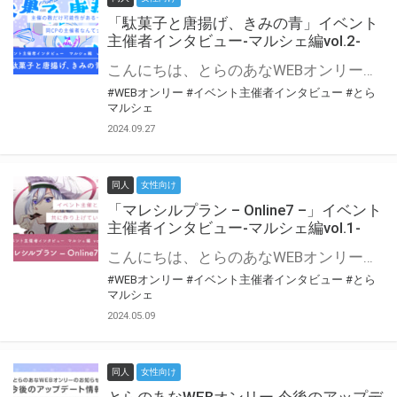
「駄菓子と唐揚げ、きみの青」イベント
主催者インタビュー-マルシェ編vol.2-
こんにちは、とらのあなWEBオンリー運営スタッフです。 新たにお届けする、イベント主催者インタビュー-マルシェ編-は、 とらのあなWEBオンリー「マルシェ」をご利用の主催様に 「マルシェ」を使ってイベントを開催した感想や心がけをお聞きする企画です。 今回は、WEBオンリー初開催「駄菓子と唐揚げ、きみの青」より、 主催のぎこ六屋様にお話を伺いました。 協力：ぎこ六屋様／イベント公式Twitter（@krkgwks） とらのあなWEBオンリー「マルシェ」とは？ WEBオンリーでリアルタイムでコミュニケーションがとれるオンライン会場です。
#WEBオンリー
#イベント主催者インタビュー
#とら
マルシェ
2024.09.27
同人
女性向け
「マレシルプラン – Online7 –」イベント
主催者インタビュー-マルシェ編vol.1-
こんにちは、とらのあなWEBオンリー運営スタッフです。 新たにお届けする、イベント主催者インタビュー-マルシェ編-は、 とらのあなWEBオンリー「マルシェ」をご利用した主催様に 「マルシェ」を使って開催した感想や心がけをお聞きする企画です。 今回は、WEBオンリー開催7回目迎えた「マレシルプラン – Online7 –」より、 主催の玉川うた様にお話を伺いました。 ▼マレシルプランのインタビュー前回記事 「イベント主催者インタビュー vol.6」はこちら 協力：玉川うた様（マレシルプラン実行委員会 代表）／イベント公式Twitter（@mallesil_plan） とらのあなWEBオンリー「マルシェ」とは？ WEBオンリーでリアルタイムでコミュニケーションがとれるオンライン会場です。
#WEBオンリー
#イベント主催者インタビュー
#とら
マルシェ
2024.05.09
同人
女性向け