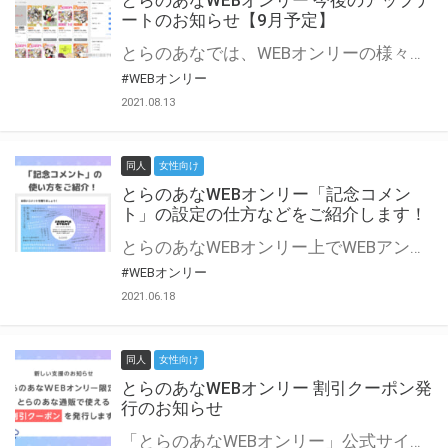
とらのあなWEBオンリー 今後のアップデ
ートのお知らせ【9月予定】
とらのあなでは、WEBオンリーの様々な支援を実施しています。 今回は2021年9月に実装を予定しているアップデート情報についてご紹介いたします。 とらのあなWEBオンリーサイトはこちら
#WEBオンリー
2021.08.13
同人
女性向け
とらのあなWEBオンリー「記念コメン
ト」の設定の仕方などをご紹介します！
とらのあなWEBオンリー上でWEBアンソロジーが作成できる「記念コメント」について、その使い方や作成手順を解説します！ 支援タイプを「サークル参加型」「サークル参加型・マルシェ(イベント会場)機能付き」でお申し込みいただいている主催者様はぜひご活用ください♪ とらのあなWEBオンリーサイトはこちら
#WEBオンリー
2021.06.18
同人
女性向け
とらのあなWEBオンリー 割引クーポン発
行のお知らせ
「とらのあなWEBオンリー」公式サイトでとらのあな通販の「割引クーポン」を配布中！ イベントごとに開催当日限定で使える割引クーポンのシリアルコードを発行します。 とらのあなWEBオンリーのページをチェックして、イベント当日にお得にお買い物を楽しみましょう♪ ※本キャンペーンは予告なく終了する場合がございます。 とらのあなWEBオンリーサイトはこちら