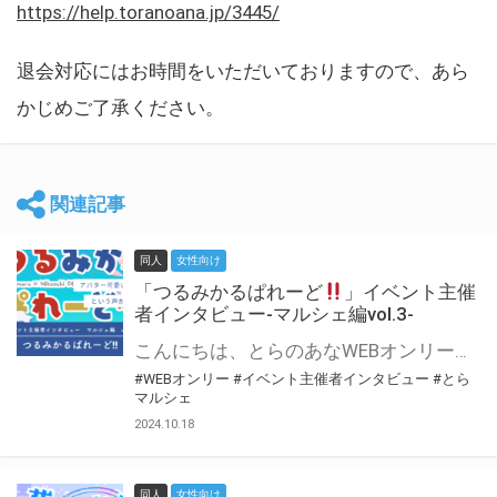
https://help.toranoana.jp/3445/
退会対応にはお時間をいただいておりますので、あら
かじめご了承ください。
関連記事
同人
女性向け
「つるみかるぱれーど
」イベント主催
者インタビュー-マルシェ編vol.3-
こんにちは、とらのあなWEBオンリー運営スタッフです。 新たにお届けする、イベント主催者インタビュー-マルシェ編-は、 とらのあなWEBオンリー「マルシェ」をご利用した主催様に 「マルシェ」を使って開催した感想や心がけをお聞きする企画です。 今回は、WEBオンリー初開催「つるみかるぱれーど
#WEBオンリー
#イベント主催者インタビュー
#とら
マルシェ
2024.10.18
同人
女性向け