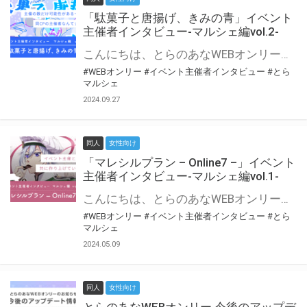
「駄菓子と唐揚げ、きみの青」イベント
主催者インタビュー-マルシェ編vol.2-
こんにちは、とらのあなWEBオンリー運営スタッフです。 新たにお届けする、イベント主催者インタビュー-マルシェ編-は、 とらのあなWEBオンリー「マルシェ」をご利用の主催様に 「マルシェ」を使ってイベントを開催した感想や心がけをお聞きする企画です。 今回は、WEBオンリー初開催「駄菓子と唐揚げ、きみの青」より、 主催のぎこ六屋様にお話を伺いました。 協力：ぎこ六屋様／イベント公式Twitter（@krkgwks） とらのあなWEBオンリー「マルシェ」とは？ WEBオンリーでリアルタイムでコミュニケーションがとれるオンライン会場です。
#WEBオンリー
#イベント主催者インタビュー
#とら
マルシェ
2024.09.27
同人
女性向け
「マレシルプラン – Online7 –」イベント
主催者インタビュー-マルシェ編vol.1-
こんにちは、とらのあなWEBオンリー運営スタッフです。 新たにお届けする、イベント主催者インタビュー-マルシェ編-は、 とらのあなWEBオンリー「マルシェ」をご利用した主催様に 「マルシェ」を使って開催した感想や心がけをお聞きする企画です。 今回は、WEBオンリー開催7回目迎えた「マレシルプラン – Online7 –」より、 主催の玉川うた様にお話を伺いました。 ▼マレシルプランのインタビュー前回記事 「イベント主催者インタビュー vol.6」はこちら 協力：玉川うた様（マレシルプラン実行委員会 代表）／イベント公式Twitter（@mallesil_plan） とらのあなWEBオンリー「マルシェ」とは？ WEBオンリーでリアルタイムでコミュニケーションがとれるオンライン会場です。
#WEBオンリー
#イベント主催者インタビュー
#とら
マルシェ
2024.05.09
同人
女性向け