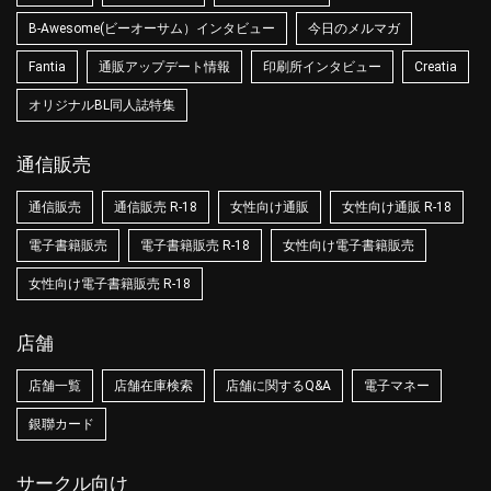
B-Awesome(ビーオーサム）インタビュー
今日のメルマガ
Fantia
通販アップデート情報
印刷所インタビュー
Creatia
オリジナルBL同人誌特集
通信販売
通信販売
通信販売 R-18
女性向け通販
女性向け通販 R-18
電子書籍販売
電子書籍販売 R-18
女性向け電子書籍販売
女性向け電子書籍販売 R-18
店舗
店舗一覧
店舗在庫検索
店舗に関するQ&A
電子マネー
銀聯カード
サークル向け