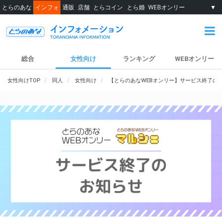
とらのあな
インフォ
通販
店舗
とらコイン
とら婚
WEBオンリー
▼
総合
女性向け
ランキング
WEBオンリー
女性向けTOP
同人
女性向け
【とらのあなWEBオンリー】サービス終了の