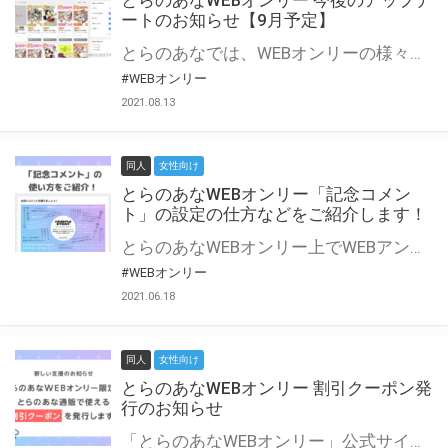
とらのあなWEBオンリー 今後のアップデ
ートのお知らせ【9月予定】
とらのあなでは、WEBオンリーの様々な支援を実施しています。 今回は2021年9月に実装を予定しているアップデート情報についてご紹介いたします。 とらのあなWEBオンリーサイトはこちら
#WEBオンリー
2021.08.13
同人
女性向け
とらのあなWEBオンリー「記念コメン
ト」の設定の仕方などをご紹介します！
とらのあなWEBオンリー上でWEBアンソロジーが作成できる「記念コメント」について、その使い方や作成手順を解説します！ 支援タイプを「サークル参加型」「サークル参加型・マルシェ(イベント会場)機能付き」でお申し込みいただいている主催者様はぜひご活用ください♪ とらのあなWEBオンリーサイトはこちら
#WEBオンリー
2021.06.18
同人
女性向け
とらのあなWEBオンリー 割引クーポン発
行のお知らせ
「とらのあなWEBオンリー」公式サイトでとらのあな通販の「割引クーポン」を配布中！ イベントごとに開催当日限定で使える割引クーポンのシリアルコードを発行します。 とらのあなWEBオンリーのページをチェックして、イベント当日にお得にお買い物を楽しみましょう♪ ※本キャンペーンは予告なく終了する場合がございます。 とらのあなWEBオンリーサイトはこちら