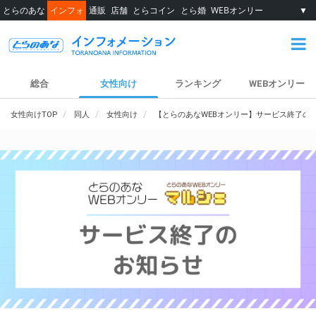
とらのあな
インフォ
通販
店舗
とらコイン
とら婚
WEBオンリー
▼
総合
女性向け
ランキング
WEBオンリー
女性向けTOP
同人
女性向け
【とらのあなWEBオンリー】サービス終了の