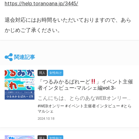
https://help.toranoana.jp/3445/
退会対応にはお時間をいただいておりますので、あら
かじめご了承ください。
関連記事
同人
女性向け
「つるみかるぱれーど
」イベント主催
者インタビュー-マルシェ編vol.3-
こんにちは、とらのあなWEBオンリー運営スタッフです。 新たにお届けする、イベント主催者インタビュー-マルシェ編-は、 とらのあなWEBオンリー「マルシェ」をご利用した主催様に 「マルシェ」を使って開催した感想や心がけをお聞きする企画です。 今回は、WEBオンリー初開催「つるみかるぱれーど
#WEBオンリー
#イベント主催者インタビュー
#とら
マルシェ
2024.10.18
同人
女性向け