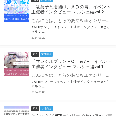
「駄菓子と唐揚げ、きみの青」イベント
主催者インタビュー-マルシェ編vol.2-
こんにちは、とらのあなWEBオンリー運営スタッフです。 新たにお届けする、イベント主催者インタビュー-マルシェ編-は、 とらのあなWEBオンリー「マルシェ」をご利用の主催様に 「マルシェ」を使ってイベントを開催した感想や心がけをお聞きする企画です。 今回は、WEBオンリー初開催「駄菓子と唐揚げ、きみの青」より、 主催のぎこ六屋様にお話を伺いました。 協力：ぎこ六屋様／イベント公式Twitter（@krkgwks） とらのあなWEBオンリー「マルシェ」とは？ WEBオンリーでリアルタイムでコミュニケーションがとれるオンライン会場です。
#WEBオンリー
#イベント主催者インタビュー
#とら
マルシェ
2024.09.27
同人
女性向け
「マレシルプラン – Online7 –」イベント
主催者インタビュー-マルシェ編vol.1-
こんにちは、とらのあなWEBオンリー運営スタッフです。 新たにお届けする、イベント主催者インタビュー-マルシェ編-は、 とらのあなWEBオンリー「マルシェ」をご利用した主催様に 「マルシェ」を使って開催した感想や心がけをお聞きする企画です。 今回は、WEBオンリー開催7回目迎えた「マレシルプラン – Online7 –」より、 主催の玉川うた様にお話を伺いました。 ▼マレシルプランのインタビュー前回記事 「イベント主催者インタビュー vol.6」はこちら 協力：玉川うた様（マレシルプラン実行委員会 代表）／イベント公式Twitter（@mallesil_plan） とらのあなWEBオンリー「マルシェ」とは？ WEBオンリーでリアルタイムでコミュニケーションがとれるオンライン会場です。
#WEBオンリー
#イベント主催者インタビュー
#とら
マルシェ
2024.05.09
同人
女性向け