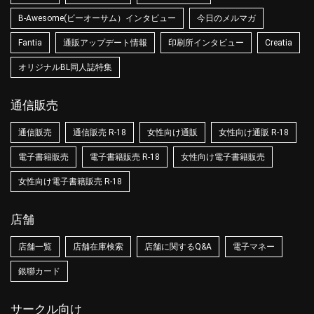
B-Awesome(ビーオーサム）インタビュー
今日のメルマガ
Fantia
通販アップデート情報
印刷所インタビュー
Creatia
オリジナルBL同人誌特集
通信販売
通信販売
通信販売 R-18
女性向け通販
女性向け通販 R-18
電子書籍販売
電子書籍販売 R-18
女性向け電子書籍販売
女性向け電子書籍販売 R-18
店舗
店舗一覧
店舗在庫検索
店舗に関するQ&A
電子マネー
銀聯カード
サークル向け