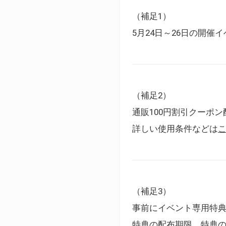
（補足1）
5月24日～26日の開
（補足2）
通販100円割引クーポン
詳しい使用条件などは
（補足3）
事前にイベント専用特
特典の配布期限、特典