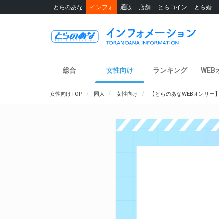
とらのあな
インフォ
通販
店舗
とらコイン
とら婚
総合
女性向け
ランキング
WEB
女性向けTOP
同人
女性向け
【とらのあなWEBオンリー